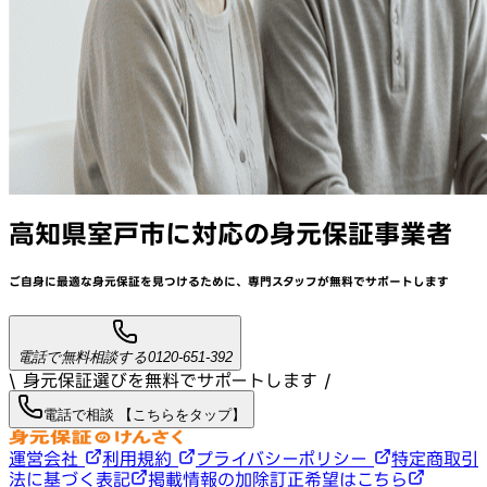
高知県室戸市
に対応
の身元保証事業者
ご自身に最適な身元保証を見つけるために、
専門スタッフが
無料でサポート
します
電話で無料相談する
0120-651-392
\ 身元保証選びを無料でサポートします /
電話で相談 【こちらをタップ】
運営会社
利用規約
プライバシーポリシー
特定商取引
法に基づく表記
掲載情報の加除訂正希望はこちら