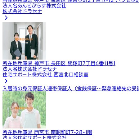
法人名
あんどぷらす株式会社
株式会社ドラセナ
所在地
兵庫県 神戸市 長田区 腕塚町7丁目6番11号1
法人名
株式会社ドラセナ
住宅サポート株式会社 西宮北口相談室
入居時の身元保証人
連帯保証人（金銭保証…
緊急連絡先の受
所在地
兵庫県 西宮市 南昭和町7-28-1階
法人名
住宅サポート株式会社