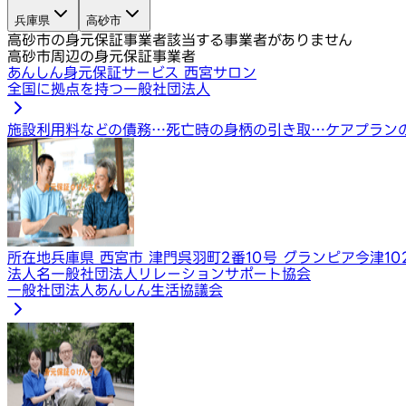
兵庫県
高砂市
高砂市の身元保証事業者
該当する事業者がありません
高砂市周辺の身元保証事業者
あんしん身元保証サービス 西宮サロン
全国に拠点を持つ一般社団法人
施設利用料などの債務…
死亡時の身柄の引き取…
ケアプラン
所在地
兵庫県 西宮市 津門呉羽町2番10号 グランピア今津10
法人名
一般社団法人リレーションサポート協会
一般社団法人あんしん生活協議会