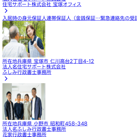
住宅サポート株式会社 宝塚オフィス
入居時の身元保証人
連帯保証人（金銭保証…
緊急連絡先の受
所在地
兵庫県 宝塚市 仁川高台2丁目4-12
法人名
住宅サポート株式会社
ふしみ行政書士事務所
所在地
兵庫県 小野市 昭和町458-348
法人名
ふしみ行政書士事務所
花家行政書士事務所