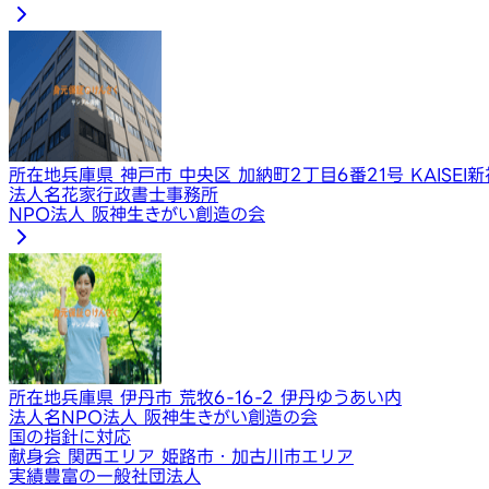
所在地
兵庫県 神戸市 中央区 加納町2丁目6番21号 KAISEI
法人名
花家行政書士事務所
​NPO法人 阪神生きがい創造の会
所在地
兵庫県 伊丹市 荒牧6-16-2 ​伊丹ゆうあい内
法人名
​NPO法人 阪神生きがい創造の会
国の指針に対応
献身会 関西エリア 姫路市・加古川市エリア
実績豊富の一般社団法人