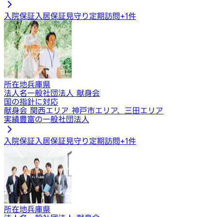
入院保証
入居保証
見守り定期訪問
+
1
件
所在地
兵庫県
法人名
一般社団法人 献身会
国の指針に対応
献身会 関西エリア 神戸市エリア、三田エリア
実績豊富の一般社団法人
入院保証
入居保証
見守り定期訪問
+
1
件
所在地
兵庫県