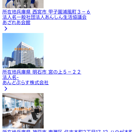
所在地
兵庫県 西宮市 甲子園浦風町３－６
法人名
一般社団法人あんしん生活協議会
あざれあ会館
所在地
兵庫県 明石市 宮の上５－２２
法人名
-
あんどぷらす株式会社
所在地
兵庫県 神戸市 東灘区 住吉本町2丁目17-12 ハウゼ本町