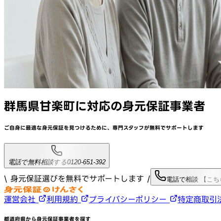
群馬県甘楽町
に対応
の身元保証事業者
ご自身に最適な身元保証を見つけるために、
専門スタッフが
無料でサポート
します
電話で無料相談する
0120-651-392
\ 身元保証選びを無料でサポートします /
電話で相談 【こ
運営会社
利用規約
プライバシーポリシー
特定商取引
都道府県から身元保証事業者を探す