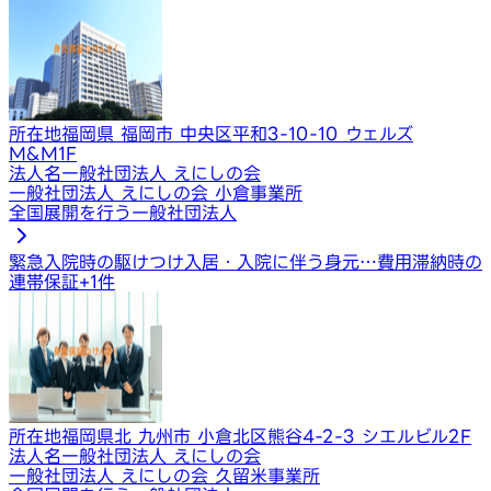
所在地
福岡県 福岡市 中央区平和3-10-10 ウェルズ
M&M1F
法人名
一般社団法人 えにしの会
一般社団法人 えにしの会 小倉事業所
全国展開を行う一般社団法人
緊急入院時の駆けつけ
入居・入院に伴う身元…
費用滞納時の
連帯保証
+
1
件
所在地
福岡県北 九州市 小倉北区熊谷4-2-3 シエルビル2F
法人名
一般社団法人 えにしの会
一般社団法人 えにしの会 久留米事業所