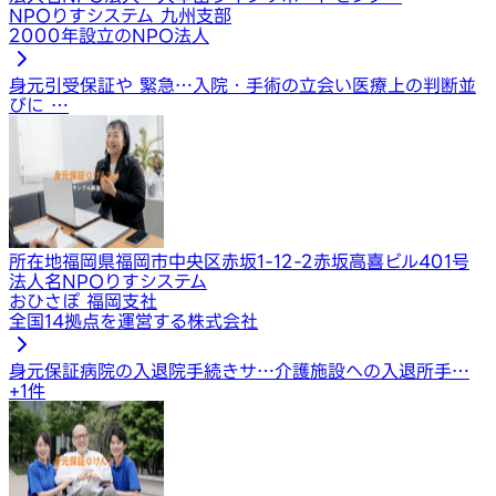
NPOりすシステム 九州支部
2000年設立のNPO法人
身元引受保証や 緊急…
入院・手術の立会い
医療上の判断並
びに …
所在地
福岡県福岡市中央区赤坂1-12-2赤坂高喜ビル401号
法人名
NPOりすシステム
おひさぽ 福岡支社
全国14拠点を運営する株式会社
身元保証
病院の入退院手続きサ…
介護施設への入退所手…
+
1
件