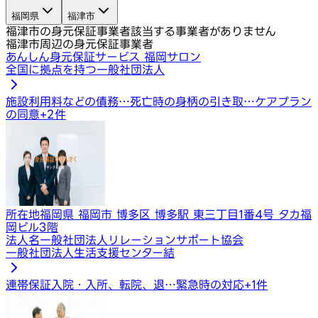
福岡県
福津市
福津市の身元保証事業者
該当する事業者がありません
福津市周辺の身元保証事業者
あんしん身元保証サービス 福岡サロン
全国に拠点を持つ一般社団法人
施設利用料などの債務…
死亡時の身柄の引き取…
ケアプラン
の同意
+
2
件
所在地
福岡県 福岡市 博多区 博多駅 東三丁目1番4号 タカ福
岡ビル3階
法人名
一般社団法人リレーションサポート協会
一般社団法人生活支援センター結
連帯保証
入院・入所、転院、退…
緊急時の対応
+
1
件