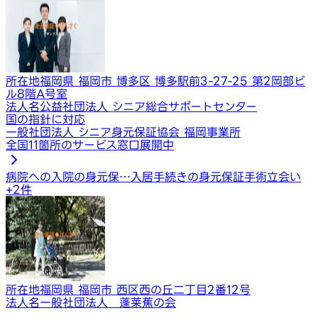
所在地
福岡県 福岡市 博多区 博多駅前3-27-25 第2岡部ビ
ル8階A号室
法人名
公益社団法人 シニア総合サポートセンター
国の指針に対応
一般社団法人 シニア身元保証協会 福岡事業所
全国11箇所のサービス窓口展開中
病院への入院の身元保…
入居手続きの身元保証
手術立会い
+
2
件
所在地
福岡県 福岡市 西区西の丘二丁目2番12号
法人名
一般社団法人 蓬莱蕉の会