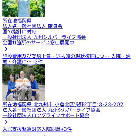
所在地
福岡県
法人名
一般社団法人 献身会
国の指針に対応
一般社団法人 九州シルバーライフ協会
全国11箇所のサービス窓口展開中
施設費用及び契約上負…
退去時の現状復旧につ…
入院・治
療・介護に…
+
2
件
所在地
福岡県 北九州市 小倉北区浅野2丁目13-23-202
法人名
一般社団法人 九州シルバーライフ協会
一般社団法人ロングライフサポート協会
入居支援
緊急対応
入院同意
+
3
件