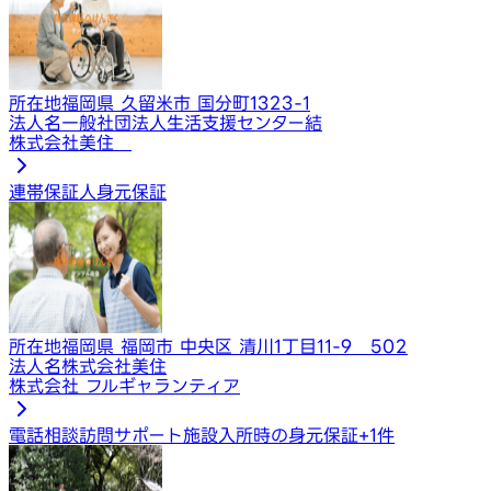
所在地
福岡県 久留米市 国分町1323-1
法人名
一般社団法人生活支援センター結
株式会社美住
連帯保証人
身元保証
所在地
福岡県 福岡市 中央区 清川1丁目11-9 502
法人名
株式会社美住
株式会社 フルギャランティア
電話相談
訪問サポート
施設入所時の身元保証
+
1
件