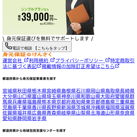
\ 身元保証選びを無料でサポートします /
電話で相談 【こちらをタップ】
運営会社
利用規約
プライバシーポリシー
特定商取引
法に基づく表記
掲載情報の加除訂正希望はこちら
都道府県から身元保証事業者を探す
宮城県
秋田県
栃木県
宮崎県
島根県
石川県
岡山県
鳥取県
長崎県
大分県
山口県
富山県
埼玉県
神奈川県
和歌山県
大阪府
愛媛県
群
馬県
兵庫県
福島県
熊本県
京都府
高知県
東京都
徳島県
三重県
鹿
児島県
千葉県
香川県
長野県
新潟県
茨城県
沖縄県
福岡県
滋賀県
佐賀県
福井県
広島県
青森県
岐阜県
山梨県
北海道
山形県
奈良県
愛知県
静岡県
岩手県
都道府県から地域包括支援センターを探す