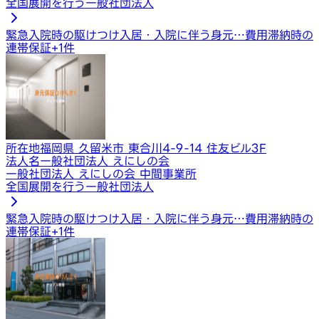
全国展開を行う一般社団法人
緊急入院時の駆けつけ
入居・入院に伴う身元…
費用滞納時の
連帯保証
+
1
件
所在地
福岡県 久留米市 東合川4-9-14 住友ビル3F
法人名
一般社団法人 えにしの会
一般社団法人 えにしの会 中間事業所
全国展開を行う一般社団法人
緊急入院時の駆けつけ
入居・入院に伴う身元…
費用滞納時の
連帯保証
+
1
件