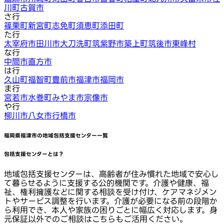
川町
古賀市
さ行
篠栗町
新宮町
志免町
須恵町
添田町
た行
太宰府市
田川市
大刀洗町
筑紫野市
築上町
筑後市
東峰村
な行
中間市
直方市
は行
久山町
福智町
豊前市
福津市
福岡市
ま行
宮若市
水巻町
みやま市
宗像市
や行
柳川市
八女市
行橋市
福岡県福津市
の地域包括支援センター一覧
包括支援センターとは？
地域包括支援センターは、高齢者が住み慣れた地域で安心し
て暮らせるように支援する公的機関です。介護や健康、福
祉、権利擁護などに関する相談を受け付け、ケアマネジメン
トやサービス調整を行います。介護が必要になる前の段階か
ら利用でき、本人や家族の困りごとに幅広く対応します。身
元保証以外でのご相談はこちらもご活用ください。