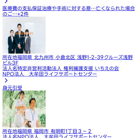
医療費の支払保証
治療や手術に対する意…
亡くなられた場合
のご…
+
2
件
所在地
福岡県 北九州市 小倉北区 浅野1-2-39クルーズ浅野
ビル3F
法人名
特定非営利活動法人 権利擁護支援 いちえの会
NPO法人 大牟田ライフサポートセンター
身元引受
所在地
福岡県 福岡市 有明町1丁目３－２
法人名
NPO法人 大牟田ライフサポートセンター