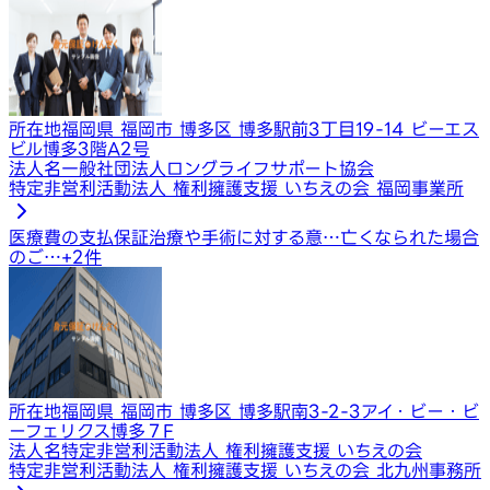
所在地
福岡県 福岡市 博多区 博多駅前3丁目19-14 ビーエス
ビル博多3階A2号
法人名
一般社団法人ロングライフサポート協会
特定非営利活動法人 権利擁護支援 いちえの会 福岡事業所
医療費の支払保証
治療や手術に対する意…
亡くなられた場合
のご…
+
2
件
所在地
福岡県 福岡市 博多区 博多駅南3-2-3アイ・ビー・ビ
ーフェリクス博多７F
法人名
特定非営利活動法人 権利擁護支援 いちえの会
特定非営利活動法人 権利擁護支援 いちえの会 北九州事務所