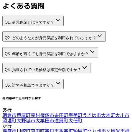
よくある質問
Q1. 身元保証とは何ですか？
Q2. どのような方が身元保証を利用されていますか？
Q3. 年齢が若くても身元保証を利用できますか？
Q4. 掲載されている価格は確定金額ですか？
Q5. 誰でも相談できますか？
福岡県
の市区町村から探す
あ行
朝倉市
芦屋町
赤村
飯塚市
糸田町
宇美町
うきは市
大木町
大川市
岡垣町
大野城市
大牟田市
遠賀町
大任町
か行
嘉麻市
川崎町
苅田町
春日市
香春町
粕屋町
北九州市
久留米市
桂