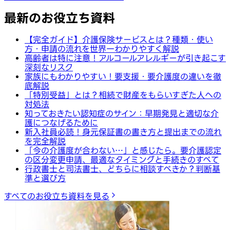
最新のお役立ち資料
【完全ガイド】介護保険サービスとは？種類・使い
方・申請の流れを世界一わかりやすく解説
高齢者は特に注意！アルコールアレルギーが引き起こす
深刻なリスク
家族にもわかりやすい！要支援・要介護度の違いを徹
底解説
「特別受益」とは？相続で財産をもらいすぎた人への
対処法
知っておきたい認知症のサイン：早期発見と適切な介
護につなげるために
新入社員必読！身元保証書の書き方と提出までの流れ
を完全解説
「今の介護度が合わない…」と感じたら。要介護認定
の区分変更申請、最適なタイミングと手続きのすべて
行政書士と司法書士、どちらに相談すべきか？判断基
準と選び方
すべてのお役立ち資料を見る