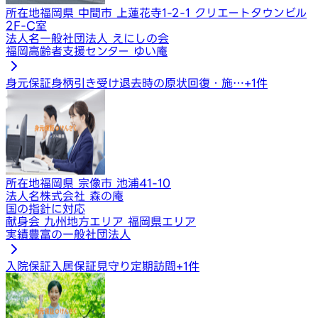
所在地
福岡県 中間市 上蓮花寺1-2-1 クリエートタウンビル
2F-C室
法人名
一般社団法人 えにしの会
福岡高齢者支援センター ゆい庵
身元保証
身柄引き受け
退去時の原状回復・施…
+
1
件
所在地
福岡県 宗像市 池浦41-10
法人名
株式会社 森の庵
国の指針に対応
献身会 九州地方エリア 福岡県エリア
実績豊富の一般社団法人
入院保証
入居保証
見守り定期訪問
+
1
件