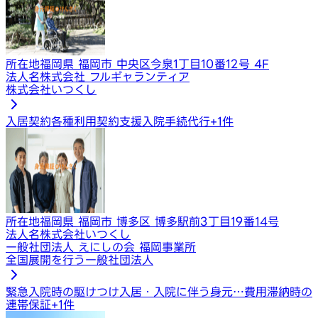
所在地
福岡県 福岡市 中央区今泉1丁目10番12号 4F
法人名
株式会社 フルギャランティア
株式会社いつくし
入居契約​​​
各種利用契約支援
入院手続代行
+
1
件
所在地
福岡県 福岡市 博多区 博多駅前3丁目19番14号
法人名
株式会社いつくし
一般社団法人 えにしの会 福岡事業所
全国展開を行う一般社団法人
緊急入院時の駆けつけ
入居・入院に伴う身元…
費用滞納時の
連帯保証
+
1
件