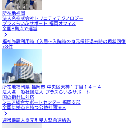
所在地
福岡
法人名
株式会社トリニティテクノロジー
プラスらいふサポート 福岡オフィス
全国8拠点で運営
福祉施設利用時（入居…
入院時の身元保証
退去時の現状回復
+
3
件
所在地
福岡県 福岡市 中央区天神１丁目１４−４
法人名
一般社団法人 プラスらいふサポート
国の指針に対応
シニア総合サポートセンター 福岡支部
全国に拠点を持つ公益社団法人
連帯保証人
身元引受人
緊急連絡先