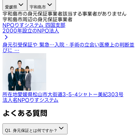
愛媛県
宇和島市
宇和島市の身元保証事業者
該当する事業者がありません
宇和島市周辺の身元保証事業者
NPOりすシステム 四国支部
2000年設立のNPO法人
身元引受保証や 緊急…
入院・手術の立会い
医療上の判断並
びに …
所在地
愛媛県松山市大街道3-5-4シャトー美紀303号
法人名
NPOりすシステム
よくある質問
Q1. 身元保証とは何ですか？