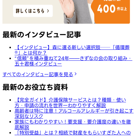
最新のインタビュー記事
【インタビュー】森に還る新しい選択肢──「循環葬
®︎」とは何か？
“信頼”を積み重ねて24年——きずなの会の取り組み・
五十君様インタビュー
すべてのインタビュー記事を見る
最新のお役立ち資料
【完全ガイド】介護保険サービスとは？種類・使い
方・申請の流れを世界一わかりやすく解説
高齢者は特に注意！アルコールアレルギーが引き起こす
深刻なリスク
家族にもわかりやすい！要支援・要介護度の違いを徹
底解説
「特別受益」とは？相続で財産をもらいすぎた人への