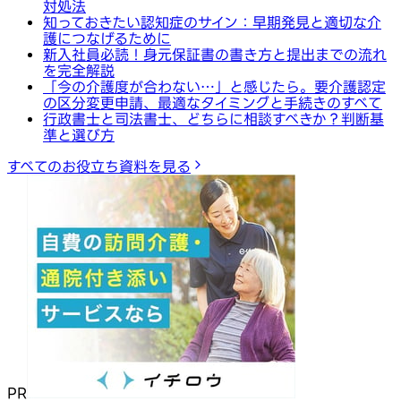
対処法
知っておきたい認知症のサイン：早期発見と適切な介
護につなげるために
新入社員必読！身元保証書の書き方と提出までの流れ
を完全解説
「今の介護度が合わない…」と感じたら。要介護認定
の区分変更申請、最適なタイミングと手続きのすべて
行政書士と司法書士、どちらに相談すべきか？判断基
準と選び方
すべてのお役立ち資料を見る
PR