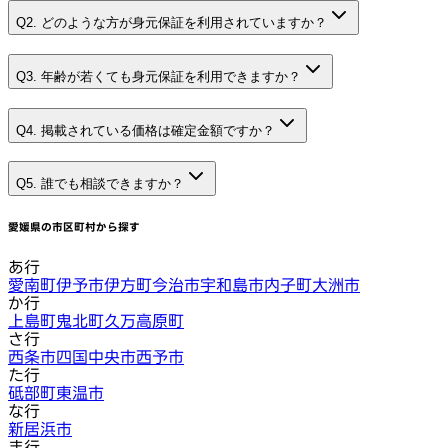
Q2. どのような方が身元保証を利用されていますか？
Q3. 年齢が若くても身元保証を利用できますか？
Q4. 掲載されている価格は確定金額ですか？
Q5. 誰でも相談できますか？
愛媛県
の市区町村から探す
あ行
愛南町
伊予市
伊方町
今治市
宇和島市
内子町
大洲市
か行
上島町
鬼北町
久万高原町
さ行
西条市
四国中央市
西予市
た行
砥部町
東温市
な行
新居浜市
ま行