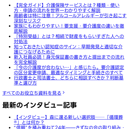
【完全ガイド】介護保険サービスとは？種類・使い
方・申請の流れを世界一わかりやすく解説
高齢者は特に注意！アルコールアレルギーが引き起こす
深刻なリスク
家族にもわかりやすい！要支援・要介護度の違いを徹
底解説
「特別受益」とは？相続で財産をもらいすぎた人への
対処法
知っておきたい認知症のサイン：早期発見と適切な介
護につなげるために
新入社員必読！身元保証書の書き方と提出までの流れ
を完全解説
「今の介護度が合わない…」と感じたら。要介護認定
の区分変更申請、最適なタイミングと手続きのすべて
行政書士と司法書士、どちらに相談すべきか？判断基
準と選び方
すべてのお役立ち資料を見る
最新のインタビュー記事
【インタビュー】森に還る新しい選択肢──「循環葬
®︎」とは何か？
“信頼”を積み重ねて24年——きずなの会の取り組み・