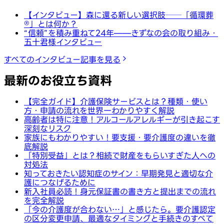
【インタビュー】森に還る新しい選択肢──「循環葬
®︎」とは何か？
“信頼”を積み重ねて24年——きずなの会の取り組み・
五十君様インタビュー
すべてのインタビュー記事を見る
最新のお役立ち資料
【完全ガイド】介護保険サービスとは？種類・使い
方・申請の流れを世界一わかりやすく解説
高齢者は特に注意！アルコールアレルギーが引き起こす
深刻なリスク
家族にもわかりやすい！要支援・要介護度の違いを徹
底解説
「特別受益」とは？相続で財産をもらいすぎた人への
対処法
知っておきたい認知症のサイン：早期発見と適切な介
護につなげるために
新入社員必読！身元保証書の書き方と提出までの流れ
を完全解説
「今の介護度が合わない…」と感じたら。要介護認定
の区分変更申請、最適なタイミングと手続きのすべて