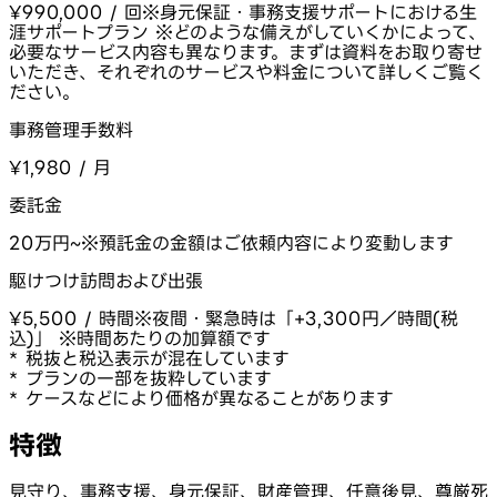
¥990,000 / 回
※身元保証・事務支援サポートにおける生
涯サポートプラン ※どのような備えがしていくかによって、
必要なサービス内容も異なります。まずは資料をお取り寄せ
いただき、それぞれのサービスや料金について詳しくご覧く
ださい。
事務管理手数料
¥1,980 / 月
委託金
20万円~
※預託金の金額はご依頼内容により変動します
駆けつけ訪問および出張
¥5,500 / 時間
※夜間・緊急時は「+3,300円／時間(税
込)」 ※時間あたりの加算額です
* 税抜と税込表示が混在しています
* プランの一部を抜粋しています
* ケースなどにより価格が異なることがあります
特徴
見守り、事務支援、身元保証、財産管理、任意後見、尊厳死