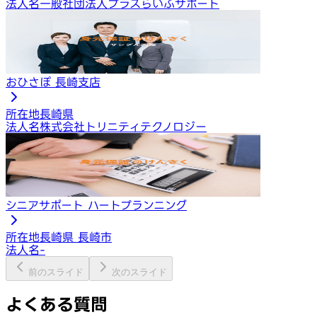
法人名
一般社団法人プラスらいふサポート
おひさぽ 長崎支店
所在地
長崎県
法人名
株式会社トリニティテクノロジー
シニアサポート ハートプランニング
所在地
長崎県 長崎市
法人名
-
前のスライド
次のスライド
よくある質問