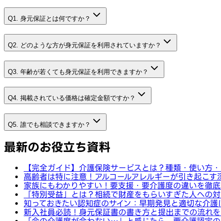
Q1. 身元保証とは何ですか？
Q2. どのような方が身元保証を利用されていますか？
Q3. 年齢が若くても身元保証を利用できますか？
Q4. 掲載されている価格は確定金額ですか？
Q5. 誰でも相談できますか？
最新のお役立ち資料
【完全ガイド】介護保険サービスとは？種類・使い方・
高齢者は特に注意！アルコールアレルギーが引き起こす
家族にもわかりやすい！要支援・要介護度の違いを徹底
「特別受益」とは？相続で財産をもらいすぎた人への対
知っておきたい認知症のサイン：早期発見と適切な介護
新入社員必読！身元保証書の書き方と提出までの流れを
「今の介護度が合わない…」と感じたら。要介護認定の