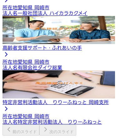
所在地
愛知県 岡崎市
法人名
一般社団法人 ハイカラカクメイ
高齢者支援サポート・ふれあいの手
所在地
愛知県 岡崎市
法人名
有限会社ダイワ総業
特定非営利活動法人 りりーふねっと 岡崎支所
所在地
愛知県 岡崎市
法人名
特定非営利活動法人 りりーふねっと
前のスライド
次のスライド