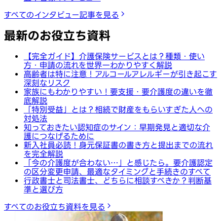
すべてのインタビュー記事を見る
最新のお役立ち資料
【完全ガイド】介護保険サービスとは？種類・使い
方・申請の流れを世界一わかりやすく解説
高齢者は特に注意！アルコールアレルギーが引き起こす
深刻なリスク
家族にもわかりやすい！要支援・要介護度の違いを徹
底解説
「特別受益」とは？相続で財産をもらいすぎた人への
対処法
知っておきたい認知症のサイン：早期発見と適切な介
護につなげるために
新入社員必読！身元保証書の書き方と提出までの流れ
を完全解説
「今の介護度が合わない…」と感じたら。要介護認定
の区分変更申請、最適なタイミングと手続きのすべて
行政書士と司法書士、どちらに相談すべきか？判断基
準と選び方
すべてのお役立ち資料を見る