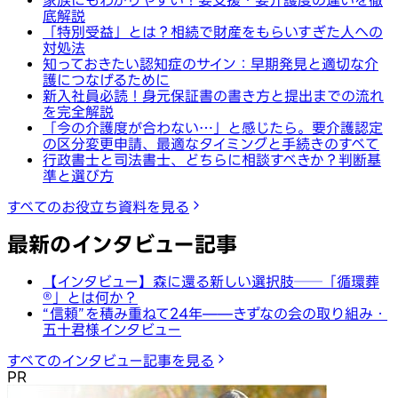
家族にもわかりやすい！要支援・要介護度の違いを徹
底解説
「特別受益」とは？相続で財産をもらいすぎた人への
対処法
知っておきたい認知症のサイン：早期発見と適切な介
護につなげるために
新入社員必読！身元保証書の書き方と提出までの流れ
を完全解説
「今の介護度が合わない…」と感じたら。要介護認定
の区分変更申請、最適なタイミングと手続きのすべて
行政書士と司法書士、どちらに相談すべきか？判断基
準と選び方
すべてのお役立ち資料を見る
最新のインタビュー記事
【インタビュー】森に還る新しい選択肢──「循環葬
®︎」とは何か？
“信頼”を積み重ねて24年——きずなの会の取り組み・
五十君様インタビュー
すべてのインタビュー記事を見る
PR