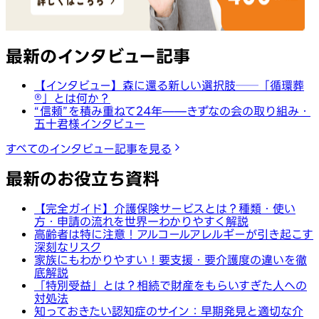
最新のインタビュー記事
【インタビュー】森に還る新しい選択肢──「循環葬
®︎」とは何か？
“信頼”を積み重ねて24年——きずなの会の取り組み・
五十君様インタビュー
すべてのインタビュー記事を見る
最新のお役立ち資料
【完全ガイド】介護保険サービスとは？種類・使い
方・申請の流れを世界一わかりやすく解説
高齢者は特に注意！アルコールアレルギーが引き起こす
深刻なリスク
家族にもわかりやすい！要支援・要介護度の違いを徹
底解説
「特別受益」とは？相続で財産をもらいすぎた人への
対処法
知っておきたい認知症のサイン：早期発見と適切な介