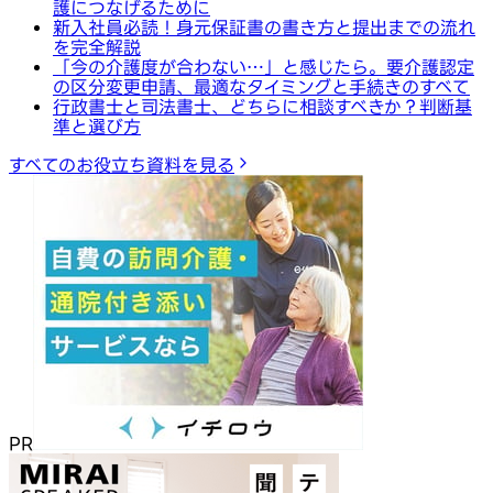
護につなげるために
新入社員必読！身元保証書の書き方と提出までの流れ
を完全解説
「今の介護度が合わない…」と感じたら。要介護認定
の区分変更申請、最適なタイミングと手続きのすべて
行政書士と司法書士、どちらに相談すべきか？判断基
準と選び方
すべてのお役立ち資料を見る
PR