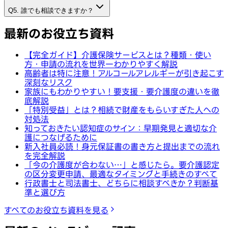
Q5. 誰でも相談できますか？
最新のお役立ち資料
【完全ガイド】介護保険サービスとは？種類・使い
方・申請の流れを世界一わかりやすく解説
高齢者は特に注意！アルコールアレルギーが引き起こす
深刻なリスク
家族にもわかりやすい！要支援・要介護度の違いを徹
底解説
「特別受益」とは？相続で財産をもらいすぎた人への
対処法
知っておきたい認知症のサイン：早期発見と適切な介
護につなげるために
新入社員必読！身元保証書の書き方と提出までの流れ
を完全解説
「今の介護度が合わない…」と感じたら。要介護認定
の区分変更申請、最適なタイミングと手続きのすべて
行政書士と司法書士、どちらに相談すべきか？判断基
準と選び方
すべてのお役立ち資料を見る