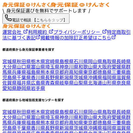
\ 身元保証選びを無料でサポートします /
電話で相談 【こちらをタップ】
運営会社
利用規約
プライバシーポリシー
特定商取引
法に基づく表記
掲載情報の加除訂正希望はこちら
都道府県から身元保証事業者を探す
宮城県
秋田県
栃木県
宮崎県
島根県
石川県
岡山県
鳥取県
長崎県
大分県
山口県
富山県
埼玉県
神奈川県
和歌山県
大阪府
愛媛県
群
馬県
兵庫県
福島県
熊本県
京都府
高知県
東京都
徳島県
三重県
鹿
児島県
千葉県
香川県
長野県
新潟県
茨城県
沖縄県
福岡県
滋賀県
佐賀県
福井県
広島県
青森県
岐阜県
山梨県
北海道
山形県
奈良県
愛知県
静岡県
岩手県
都道府県から地域包括支援センターを探す
宮城県
秋田県
栃木県
宮崎県
島根県
石川県
岡山県
鳥取県
長崎県
大分県
山口県
富山県
埼玉県
神奈川県
和歌山県
大阪府
愛媛県
群
馬県
兵庫県
福島県
熊本県
京都府
高知県
東京都
徳島県
三重県
鹿
児島県
千葉県
香川県
長野県
新潟県
茨城県
沖縄県
福岡県
滋賀県