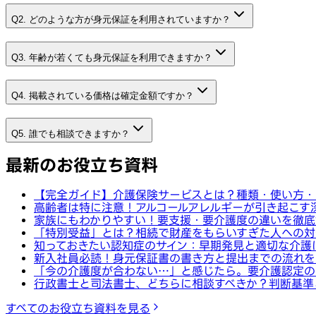
Q2. どのような方が身元保証を利用されていますか？
Q3. 年齢が若くても身元保証を利用できますか？
Q4. 掲載されている価格は確定金額ですか？
Q5. 誰でも相談できますか？
最新のお役立ち資料
【完全ガイド】介護保険サービスとは？種類・使い方・
高齢者は特に注意！アルコールアレルギーが引き起こす
家族にもわかりやすい！要支援・要介護度の違いを徹底
「特別受益」とは？相続で財産をもらいすぎた人への対
知っておきたい認知症のサイン：早期発見と適切な介護
新入社員必読！身元保証書の書き方と提出までの流れを
「今の介護度が合わない…」と感じたら。要介護認定の
行政書士と司法書士、どちらに相談すべきか？判断基準
すべてのお役立ち資料を見る