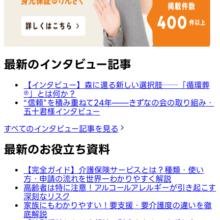
最新のインタビュー記事
【インタビュー】森に還る新しい選択肢──「循環葬
®︎」とは何か？
“信頼”を積み重ねて24年——きずなの会の取り組み・
五十君様インタビュー
すべてのインタビュー記事を見る
最新のお役立ち資料
【完全ガイド】介護保険サービスとは？種類・使い
方・申請の流れを世界一わかりやすく解説
高齢者は特に注意！アルコールアレルギーが引き起こす
深刻なリスク
家族にもわかりやすい！要支援・要介護度の違いを徹
底解説