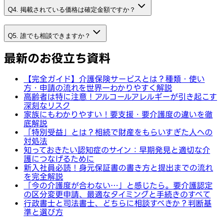
Q4. 掲載されている価格は確定金額ですか？
Q5. 誰でも相談できますか？
最新のお役立ち資料
【完全ガイド】介護保険サービスとは？種類・使い
方・申請の流れを世界一わかりやすく解説
高齢者は特に注意！アルコールアレルギーが引き起こす
深刻なリスク
家族にもわかりやすい！要支援・要介護度の違いを徹
底解説
「特別受益」とは？相続で財産をもらいすぎた人への
対処法
知っておきたい認知症のサイン：早期発見と適切な介
護につなげるために
新入社員必読！身元保証書の書き方と提出までの流れ
を完全解説
「今の介護度が合わない…」と感じたら。要介護認定
の区分変更申請、最適なタイミングと手続きのすべて
行政書士と司法書士、どちらに相談すべきか？判断基
準と選び方