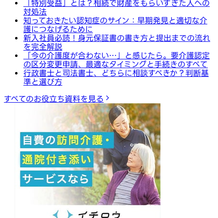
「特別受益」とは？相続で財産をもらいすぎた人への
対処法
知っておきたい認知症のサイン：早期発見と適切な介
護につなげるために
新入社員必読！身元保証書の書き方と提出までの流れ
を完全解説
「今の介護度が合わない…」と感じたら。要介護認定
の区分変更申請、最適なタイミングと手続きのすべて
行政書士と司法書士、どちらに相談すべきか？判断基
準と選び方
すべてのお役立ち資料を見る