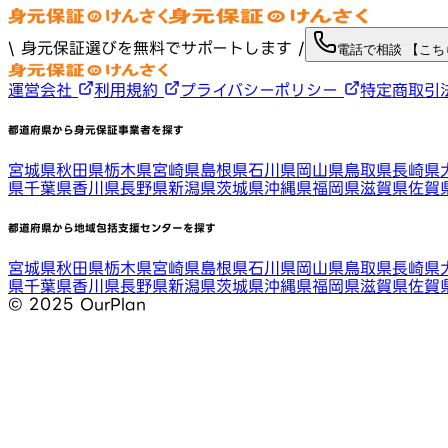
\ 身元保証選びを無料でサポートします /
電話で相談 【こ
運営会社
利用規約
プライバシーポリシー
特定商取引
都道府県から身元保証事業者を探す
宮城県
秋田県
栃木県
宮崎県
島根県
石川県
岡山県
鳥取県
長崎県
県
千葉県
香川県
長野県
新潟県
茨城県
沖縄県
福岡県
滋賀県
佐賀
都道府県から地域包括支援センターを探す
宮城県
秋田県
栃木県
宮崎県
島根県
石川県
岡山県
鳥取県
長崎県
県
千葉県
香川県
長野県
新潟県
茨城県
沖縄県
福岡県
滋賀県
佐賀
©︎ 2025 OurPlan