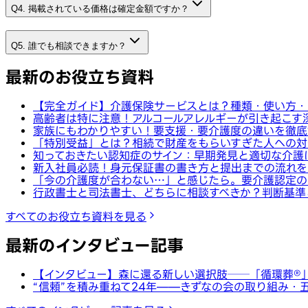
Q4. 掲載されている価格は確定金額ですか？
Q5. 誰でも相談できますか？
最新のお役立ち資料
【完全ガイド】介護保険サービスとは？種類・使い方・
高齢者は特に注意！アルコールアレルギーが引き起こす
家族にもわかりやすい！要支援・要介護度の違いを徹底
「特別受益」とは？相続で財産をもらいすぎた人への対
知っておきたい認知症のサイン：早期発見と適切な介護
新入社員必読！身元保証書の書き方と提出までの流れを
「今の介護度が合わない…」と感じたら。要介護認定の
行政書士と司法書士、どちらに相談すべきか？判断基準
すべてのお役立ち資料を見る
最新のインタビュー記事
【インタビュー】森に還る新しい選択肢──「循環葬®︎
“信頼”を積み重ねて24年——きずなの会の取り組み・