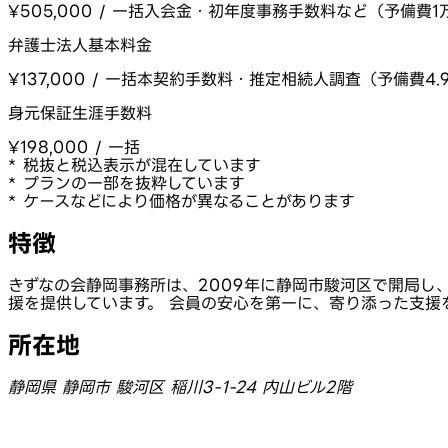
¥505,000 / 一括
入会金・初年度事務手数料など（予備費1
弁護士法人基本料金
¥137,000 / 一括
本契約手数料・推定相続人調査（予備費4.
身元保証生涯手数料
¥198,000 / 一括
* 税抜と税込表示が混在しています
* プランの一部を抜粋しています
* ケースなどにより価格が異なることがあります
特徴
きずなの会静岡事務所は、2009年に静岡市駿河区で開局し
援を提供しています。 会員の安心を第一に、寄り添った支援
所在地
静岡県 静岡市 駿河区 稲川3-1-24 内山ビル2階