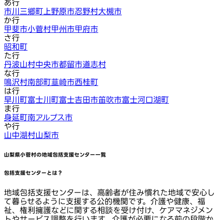
あ行
市川三郷町
上野原市
忍野村
大槻市
か行
甲斐市
小菅村
甲州市
甲府市
さ行
昭和町
た行
丹波山村
中央市
都留市
道志村
な行
鳴沢村
南部町
韮崎市
西桂町
は行
早川町
富士川町
富士吉田市
笛吹市
富士河口湖町
ま行
身延町
南アルプス市
や行
山中湖村
山梨市
山梨県小菅村
の地域包括支援センター一覧
包括支援センターとは？
地域包括支援センターは、高齢者が住み慣れた地域で安心し
て暮らせるように支援する公的機関です。介護や健康、福
祉、権利擁護などに関する相談を受け付け、ケアマネジメン
トやサービス調整を行います。介護が必要になる前の段階か