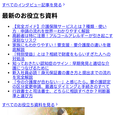
すべてのインタビュー記事を見る
最新のお役立ち資料
【完全ガイド】介護保険サービスとは？種類・使い
方・申請の流れを世界一わかりやすく解説
高齢者は特に注意！アルコールアレルギーが引き起こす
深刻なリスク
家族にもわかりやすい！要支援・要介護度の違いを徹
底解説
「特別受益」とは？相続で財産をもらいすぎた人への
対処法
知っておきたい認知症のサイン：早期発見と適切な介
護につなげるために
新入社員必読！身元保証書の書き方と提出までの流れ
を完全解説
「今の介護度が合わない…」と感じたら。要介護認定
の区分変更申請、最適なタイミングと手続きのすべて
行政書士と司法書士、どちらに相談すべきか？判断基
準と選び方
すべてのお役立ち資料を見る