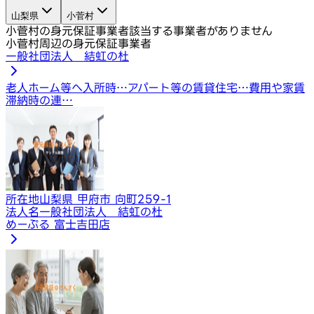
山梨県
小菅村
小菅村の身元保証事業者
該当する事業者がありません
小菅村周辺の身元保証事業者
一般社団法人 結虹の杜
老人ホーム等へ入所時…
アパート等の賃貸住宅…
費用や家賃
滞納時の連…
所在地
山梨県 甲府市 向町259-1
法人名
一般社団法人 結虹の杜
めーぷる 富士吉田店