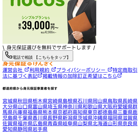
\ 身元保証選びを無料でサポートします /
電話で相談 【こちらをタップ】
運営会社
利用規約
プライバシーポリシー
特定商取引
法に基づく表記
掲載情報の加除訂正希望はこちら
都道府県から身元保証事業者を探す
宮城県
秋田県
栃木県
宮崎県
島根県
石川県
岡山県
鳥取県
長崎県
大分県
山口県
富山県
埼玉県
神奈川県
和歌山県
大阪府
愛媛県
群
馬県
兵庫県
福島県
熊本県
京都府
高知県
東京都
徳島県
三重県
鹿
児島県
千葉県
香川県
長野県
新潟県
茨城県
沖縄県
福岡県
滋賀県
佐賀県
福井県
広島県
青森県
岐阜県
山梨県
北海道
山形県
奈良県
愛知県
静岡県
岩手県