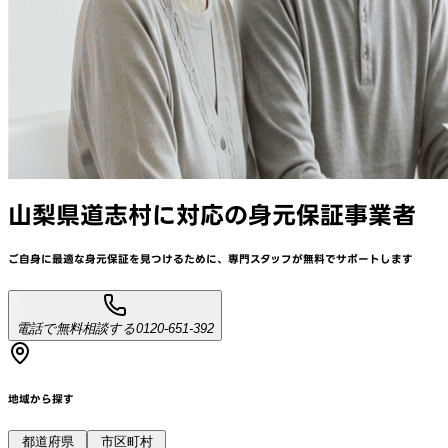
山梨県道志村
に対応
の身元保証事業者
ご自身に最適な身元保証を見つけるために、
専門スタッフが
無料でサポート
します
電話で無料相談する
0120-651-392
地域から探す
都道府県
市区町村