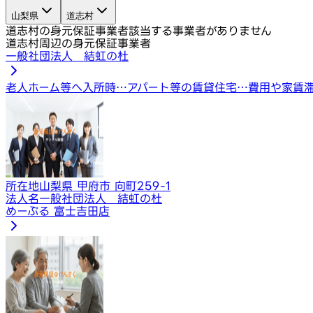
山梨県
道志村
道志村の身元保証事業者
該当する事業者がありません
道志村周辺の身元保証事業者
一般社団法人 結虹の杜
老人ホーム等へ入所時…
アパート等の賃貸住宅…
費用や家賃
所在地
山梨県 甲府市 向町259-1
法人名
一般社団法人 結虹の杜
めーぷる 富士吉田店