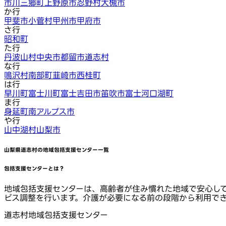
市川三郷町
上野原市
忍野村
大槻市
か行
甲斐市
小菅村
甲州市
甲府市
さ行
昭和町
た行
丹波山村
中央市
都留市
道志村
な行
鳴沢村
南部町
韮崎市
西桂町
は行
早川町
富士川町
富士吉田市
笛吹市
富士河口湖町
ま行
身延町
南アルプス市
や行
山中湖村
山梨市
山梨県道志村
の地域包括支援センター一覧
包括支援センターとは？
地域包括支援センターは、高齢者が住み慣れた地域で安心し
ビス調整を行います。介護が必要になる前の段階から利用で
道志村地域包括支援センター