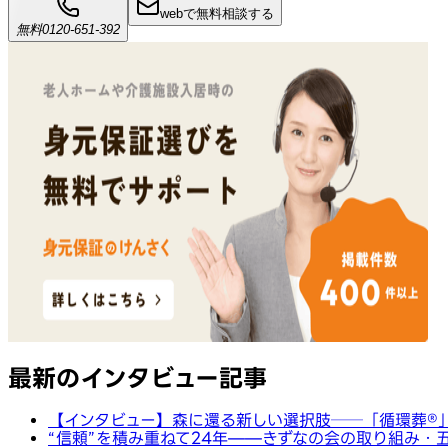
webで無料相談する
無料
0120-651-392
最新のインタビュー記事
【インタビュー】森に還る新しい選択肢──「循環葬®︎
“信頼”を積み重ねて24年——きずなの会の取り組み・