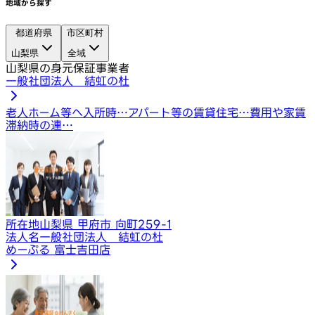
地域から探す
都道府県
市区町村
山梨県
全域
山梨県の身元保証事業者
一般社団法人 結虹の杜
老人ホーム等へ入所時…
アパート等の賃貸住宅…
費用や家賃
滞納時の連…
所在地
山梨県 甲府市 向町259-1
法人名
一般社団法人 結虹の杜
めーぷる 富士吉田店