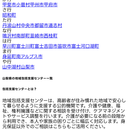
甲斐市
小菅村
甲州市
甲府市
さ行
昭和町
た行
丹波山村
中央市
都留市
道志村
な行
鳴沢村
南部町
韮崎市
西桂町
は行
早川町
富士川町
富士吉田市
笛吹市
富士河口湖町
ま行
身延町
南アルプス市
や行
山中湖村
山梨市
山梨県
の地域包括支援センター一覧
包括支援センターとは？
地域包括支援センターは、高齢者が住み慣れた地域で安心し
て暮らせるように支援する公的機関です。介護や健康、福
祉、権利擁護などに関する相談を受け付け、ケアマネジメン
トやサービス調整を行います。介護が必要になる前の段階か
ら利用でき、本人や家族の困りごとに幅広く対応します。身
元保証以外でのご相談はこちらもご活用ください。