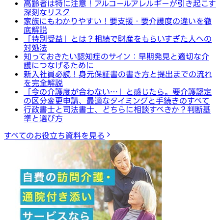
高齢者は特に注意！アルコールアレルギーが引き起こす
深刻なリスク
家族にもわかりやすい！要支援・要介護度の違いを徹
底解説
「特別受益」とは？相続で財産をもらいすぎた人への
対処法
知っておきたい認知症のサイン：早期発見と適切な介
護につなげるために
新入社員必読！身元保証書の書き方と提出までの流れ
を完全解説
「今の介護度が合わない…」と感じたら。要介護認定
の区分変更申請、最適なタイミングと手続きのすべて
行政書士と司法書士、どちらに相談すべきか？判断基
準と選び方
すべてのお役立ち資料を見る