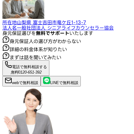
所在地
山梨県 富士吉田市竜ケ丘1-13-7
法人名
一般社団法人 シニアライフカウンセラー協会
身元保証選びを
無料でサポート
いたします
身元保証人の選び方がわからない
詳細の料金体系が知りたい
まずは話を聞いてみたい
電話で無料相談する
無料
0120-651-392
webで
無料
相談
LINEで
無料
相談