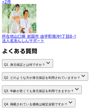
+
2
件
所在地
山口県 岩国市 由宇町南沖1丁目8-1
法人名
あんしんサポート
よくある質問
Q1. 身元保証とは何ですか？
Q2. どのような方が身元保証を利用されていますか？
Q3. 年齢が若くても身元保証を利用できますか？
Q4. 掲載されている価格は確定金額ですか？