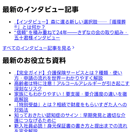
最新のインタビュー記事
【インタビュー】森に還る新しい選択肢──「循環葬
®︎」とは何か？
“信頼”を積み重ねて24年——きずなの会の取り組み・
五十君様インタビュー
すべてのインタビュー記事を見る
最新のお役立ち資料
【完全ガイド】介護保険サービスとは？種類・使い
方・申請の流れを世界一わかりやすく解説
高齢者は特に注意！アルコールアレルギーが引き起こす
深刻なリスク
家族にもわかりやすい！要支援・要介護度の違いを徹
底解説
「特別受益」とは？相続で財産をもらいすぎた人への
対処法
知っておきたい認知症のサイン：早期発見と適切な介
護につなげるために
新入社員必読！身元保証書の書き方と提出までの流れ
を完全解説