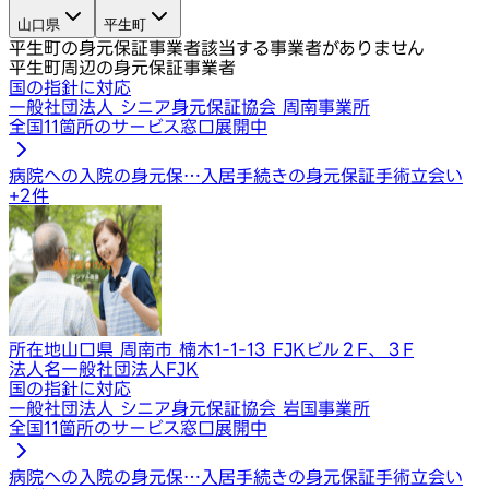
山口県
平生町
平生町の身元保証事業者
該当する事業者がありません
平生町周辺の身元保証事業者
国の指針に対応
一般社団法人 シニア身元保証協会 周南事業所
全国11箇所のサービス窓口展開中
病院への入院の身元保…
入居手続きの身元保証
手術立会い
+
2
件
所在地
山口県 周南市 楠木1-1-13 FJKビル２F、３F
法人名
一般社団法人FJK
国の指針に対応
一般社団法人 シニア身元保証協会 岩国事業所
全国11箇所のサービス窓口展開中
病院への入院の身元保…
入居手続きの身元保証
手術立会い