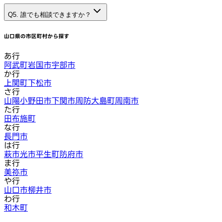
Q5. 誰でも相談できますか？
山口県
の市区町村から探す
あ行
阿武町
岩国市
宇部市
か行
上関町
下松市
さ行
山陽小野田市
下関市
周防大島町
周南市
た行
田布施町
な行
長門市
は行
萩市
光市
平生町
防府市
ま行
美祢市
や行
山口市
柳井市
わ行
和木町