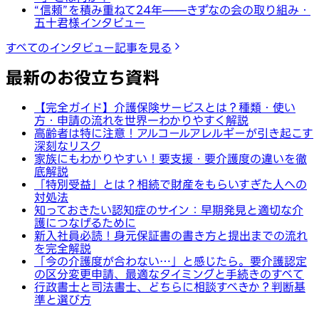
“信頼”を積み重ねて24年——きずなの会の取り組み・
五十君様インタビュー
すべてのインタビュー記事を見る
最新のお役立ち資料
【完全ガイド】介護保険サービスとは？種類・使い
方・申請の流れを世界一わかりやすく解説
高齢者は特に注意！アルコールアレルギーが引き起こす
深刻なリスク
家族にもわかりやすい！要支援・要介護度の違いを徹
底解説
「特別受益」とは？相続で財産をもらいすぎた人への
対処法
知っておきたい認知症のサイン：早期発見と適切な介
護につなげるために
新入社員必読！身元保証書の書き方と提出までの流れ
を完全解説
「今の介護度が合わない…」と感じたら。要介護認定
の区分変更申請、最適なタイミングと手続きのすべて
行政書士と司法書士、どちらに相談すべきか？判断基
準と選び方