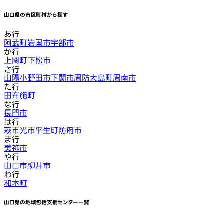
山口県
の市区町村から探す
あ行
阿武町
岩国市
宇部市
か行
上関町
下松市
さ行
山陽小野田市
下関市
周防大島町
周南市
た行
田布施町
な行
長門市
は行
萩市
光市
平生町
防府市
ま行
美祢市
や行
山口市
柳井市
わ行
和木町
山口県
の地域包括支援センター一覧