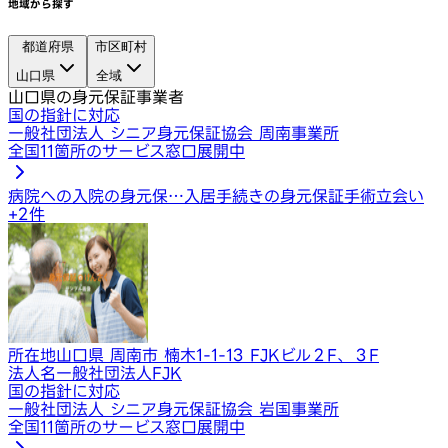
地域から探す
都道府県
市区町村
山口県
全域
山口県の身元保証事業者
国の指針に対応
一般社団法人 シニア身元保証協会 周南事業所
全国11箇所のサービス窓口展開中
病院への入院の身元保…
入居手続きの身元保証
手術立会い
+
2
件
所在地
山口県 周南市 楠木1-1-13 FJKビル２F、３F
法人名
一般社団法人FJK
国の指針に対応
一般社団法人 シニア身元保証協会 岩国事業所
全国11箇所のサービス窓口展開中