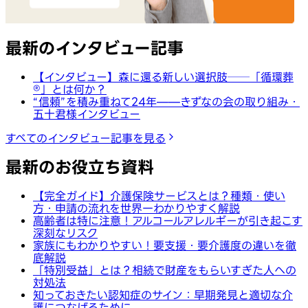
最新のインタビュー記事
【インタビュー】森に還る新しい選択肢──「循環葬
®︎」とは何か？
“信頼”を積み重ねて24年——きずなの会の取り組み・
五十君様インタビュー
すべてのインタビュー記事を見る
最新のお役立ち資料
【完全ガイド】介護保険サービスとは？種類・使い
方・申請の流れを世界一わかりやすく解説
高齢者は特に注意！アルコールアレルギーが引き起こす
深刻なリスク
家族にもわかりやすい！要支援・要介護度の違いを徹
底解説
「特別受益」とは？相続で財産をもらいすぎた人への
対処法
知っておきたい認知症のサイン：早期発見と適切な介
護につなげるために