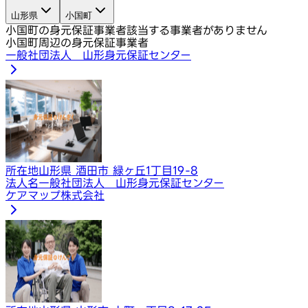
山形県
小国町
小国町の身元保証事業者
該当する事業者がありません
小国町周辺の身元保証事業者
一般社団法人 山形身元保証センター
所在地
山形県 酒田市 緑ヶ丘1丁目19-8
法人名
一般社団法人 山形身元保証センター
​ケアマップ株式会社