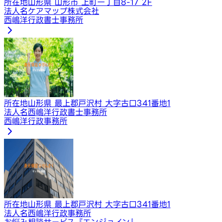
所在地
山形県 山形市 上町一丁目8-17 2F
法人名
​ケアマップ株式会社
西嶋洋行政書士事務所
所在地
山形県 最上郡戸沢村 大字古口341番地1
法人名
西嶋洋行政書士事務所
西嶋洋行政事務所
所在地
山形県 最上郡戸沢村 大字古口341番地1
法人名
西嶋洋行政事務所
お悩み相談サービス『エンジョイン』