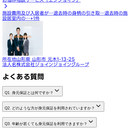
施設費用及び入居者が…
退去時の身柄の引き取…
退去時の施
設居室内の…
+
1
件
所在地
山形県 山形市 元木1-13-25
法人名
株式会社ジョインジョイングループ
よくある質問
Q1. 身元保証とは何ですか？
Q2. どのような方が身元保証を利用されていますか？
Q3. 年齢が若くても身元保証を利用できますか？