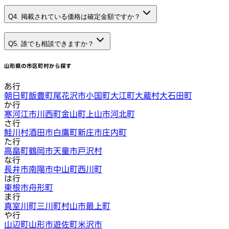
Q4. 掲載されている価格は確定金額ですか？
Q5. 誰でも相談できますか？
山形県
の市区町村から探す
あ行
朝日町
飯豊町
尾花沢市
小国町
大江町
大蔵村
大石田町
か行
寒河江市
川西町
金山町
上山市
河北町
さ行
鮭川村
酒田市
白鷹町
新庄市
庄内町
た行
高畠町
鶴岡市
天童市
戸沢村
な行
長井市
南陽市
中山町
西川町
は行
東根市
舟形町
ま行
真室川町
三川町
村山市
最上町
や行
山辺町
山形市
遊佐町
米沢市