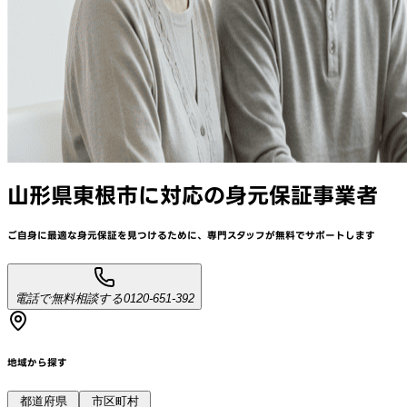
山形県東根市
に対応
の身元保証事業者
ご自身に最適な身元保証を見つけるために、
専門スタッフが
無料でサポート
します
電話で無料相談する
0120-651-392
地域から探す
都道府県
市区町村