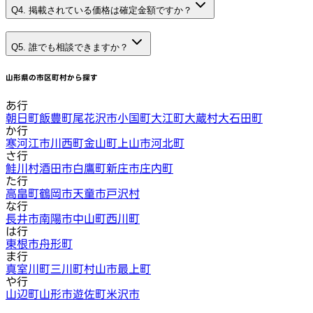
Q4. 掲載されている価格は確定金額ですか？
Q5. 誰でも相談できますか？
山形県
の市区町村から探す
あ行
朝日町
飯豊町
尾花沢市
小国町
大江町
大蔵村
大石田町
か行
寒河江市
川西町
金山町
上山市
河北町
さ行
鮭川村
酒田市
白鷹町
新庄市
庄内町
た行
高畠町
鶴岡市
天童市
戸沢村
な行
長井市
南陽市
中山町
西川町
は行
東根市
舟形町
ま行
真室川町
三川町
村山市
最上町
や行
山辺町
山形市
遊佐町
米沢市