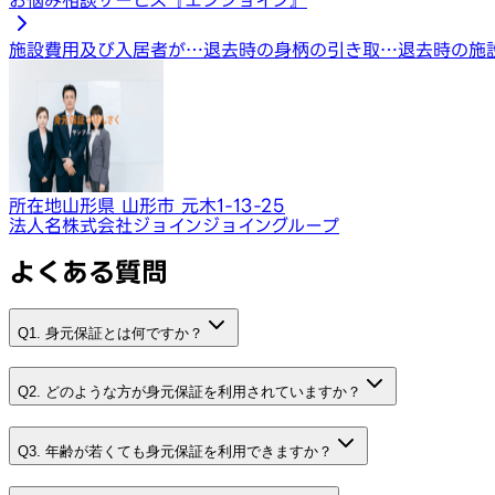
施設費用及び入居者が…
退去時の身柄の引き取…
退去時の施
所在地
山形県 山形市 元木1-13-25
法人名
株式会社ジョインジョイングループ
よくある質問
Q1. 身元保証とは何ですか？
Q2. どのような方が身元保証を利用されていますか？
Q3. 年齢が若くても身元保証を利用できますか？