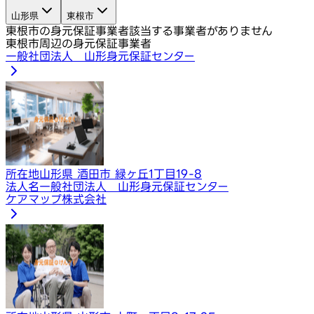
山形県
東根市
東根市の身元保証事業者
該当する事業者がありません
東根市周辺の身元保証事業者
一般社団法人 山形身元保証センター
所在地
山形県 酒田市 緑ヶ丘1丁目19-8
法人名
一般社団法人 山形身元保証センター
​ケアマップ株式会社