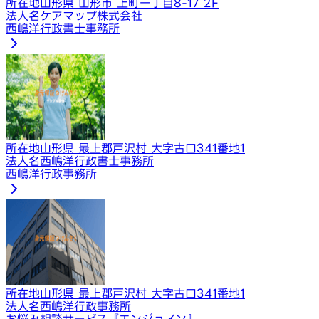
所在地
山形県 山形市 上町一丁目8-17 2F
法人名
​ケアマップ株式会社
西嶋洋行政書士事務所
所在地
山形県 最上郡戸沢村 大字古口341番地1
法人名
西嶋洋行政書士事務所
西嶋洋行政事務所
所在地
山形県 最上郡戸沢村 大字古口341番地1
法人名
西嶋洋行政事務所
お悩み相談サービス『エンジョイン』