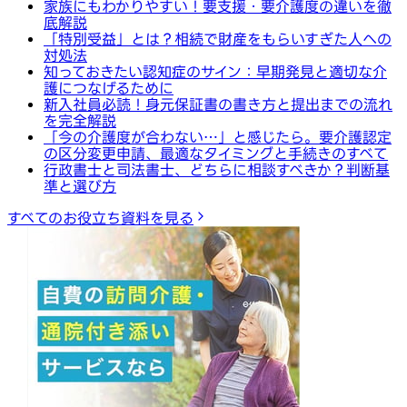
家族にもわかりやすい！要支援・要介護度の違いを徹
底解説
「特別受益」とは？相続で財産をもらいすぎた人への
対処法
知っておきたい認知症のサイン：早期発見と適切な介
護につなげるために
新入社員必読！身元保証書の書き方と提出までの流れ
を完全解説
「今の介護度が合わない…」と感じたら。要介護認定
の区分変更申請、最適なタイミングと手続きのすべて
行政書士と司法書士、どちらに相談すべきか？判断基
準と選び方
すべてのお役立ち資料を見る