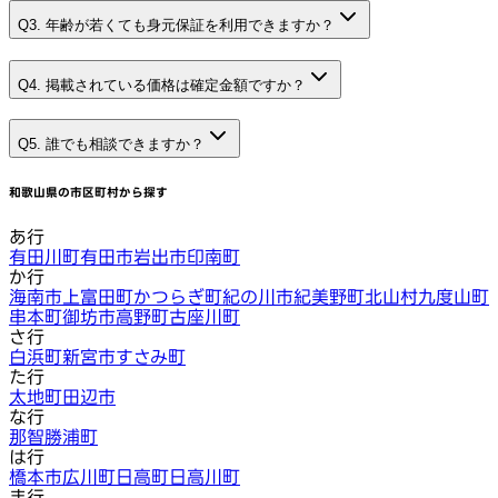
Q3. 年齢が若くても身元保証を利用できますか？
Q4. 掲載されている価格は確定金額ですか？
Q5. 誰でも相談できますか？
和歌山県
の市区町村から探す
あ行
有田川町
有田市
岩出市
印南町
か行
海南市
上富田町
かつらぎ町
紀の川市
紀美野町
北山村
九度山町
串本町
御坊市
高野町
古座川町
さ行
白浜町
新宮市
すさみ町
た行
太地町
田辺市
な行
那智勝浦町
は行
橋本市
広川町
日高町
日高川町
ま行