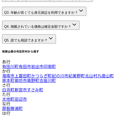
Q3. 年齢が若くても身元保証を利用できますか？
Q4. 掲載されている価格は確定金額ですか？
Q5. 誰でも相談できますか？
和歌山県
の市区町村から探す
あ行
有田川町
有田市
岩出市
印南町
か行
海南市
上富田町
かつらぎ町
紀の川市
紀美野町
北山村
九度山町
串本町
御坊市
高野町
古座川町
さ行
白浜町
新宮市
すさみ町
た行
太地町
田辺市
な行
那智勝浦町
は行