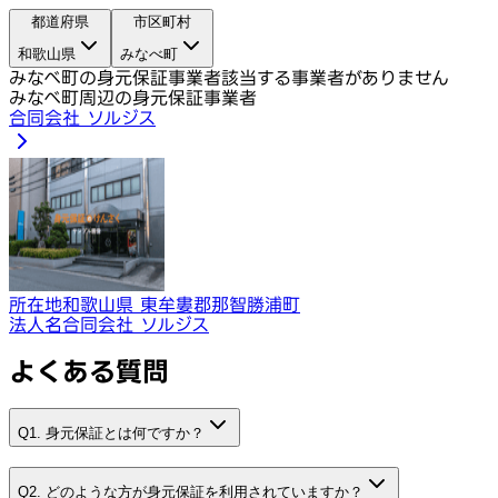
都道府県
市区町村
和歌山県
みなべ町
みなべ町の身元保証事業者
該当する事業者がありません
みなべ町周辺の身元保証事業者
合同会社 ソルジス
所在地
和歌山県 東牟婁郡那智勝浦町
法人名
合同会社 ソルジス
よくある質問
Q1. 身元保証とは何ですか？
Q2. どのような方が身元保証を利用されていますか？