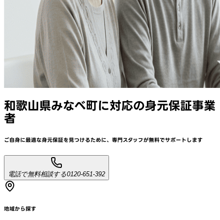
和歌山県みなべ町
に対応
の身元保証事業
者
ご自身に最適な身元保証を見つけるために、
専門スタッフが
無料でサポート
します
電話で無料相談する
0120-651-392
地域から探す