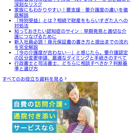
深刻なリスク
家族にもわかりやすい！要支援・要介護度の違いを徹
底解説
「特別受益」とは？相続で財産をもらいすぎた人への
対処法
知っておきたい認知症のサイン：早期発見と適切な介
護につなげるために
新入社員必読！身元保証書の書き方と提出までの流れ
を完全解説
「今の介護度が合わない…」と感じたら。要介護認定
の区分変更申請、最適なタイミングと手続きのすべて
行政書士と司法書士、どちらに相談すべきか？判断基
準と選び方
すべてのお役立ち資料を見る