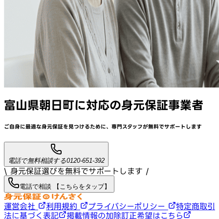
富山県朝日町
に対応
の身元保証事業者
ご自身に最適な身元保証を見つけるために、
専門スタッフが
無料でサポート
します
電話で無料相談する
0120-651-392
\ 身元保証選びを無料でサポートします /
電話で相談 【こちらをタップ】
運営会社
利用規約
プライバシーポリシー
特定商取引
法に基づく表記
掲載情報の加除訂正希望はこちら