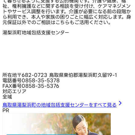
て暮らせるように支援する公的機関です。介護や健康、福
祉、権利擁護などに関する相談を受け付け、ケアマネジメン
トやサービス調整を行います。介護が必要になる前の段階か
ら利用でき、本人や家族の困りごとに幅広く対応します。身
元保証以外でのご相談はこちらもご活用ください。
湯梨浜町地域包括支援センター
所在地
〒682-0723 鳥取県東伯郡湯梨浜町久留19-1
電話番号
0858-35-5378
FAX番号
0858-35-5376
対応エリア
全域
鳥取県湯梨浜町の地域包括支援センターをすべて見る
PR