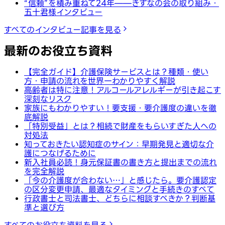
“信頼”を積み重ねて24年——きずなの会の取り組み・
五十君様インタビュー
すべてのインタビュー記事を見る
最新のお役立ち資料
【完全ガイド】介護保険サービスとは？種類・使い
方・申請の流れを世界一わかりやすく解説
高齢者は特に注意！アルコールアレルギーが引き起こす
深刻なリスク
家族にもわかりやすい！要支援・要介護度の違いを徹
底解説
「特別受益」とは？相続で財産をもらいすぎた人への
対処法
知っておきたい認知症のサイン：早期発見と適切な介
護につなげるために
新入社員必読！身元保証書の書き方と提出までの流れ
を完全解説
「今の介護度が合わない…」と感じたら。要介護認定
の区分変更申請、最適なタイミングと手続きのすべて
行政書士と司法書士、どちらに相談すべきか？判断基
準と選び方
すべてのお役立ち資料を見る