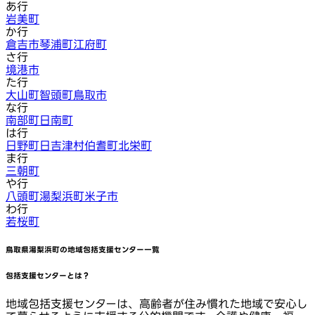
あ行
岩美町
か行
倉吉市
琴浦町
江府町
さ行
境港市
た行
大山町
智頭町
鳥取市
な行
南部町
日南町
は行
日野町
日吉津村
伯耆町
北栄町
ま行
三朝町
や行
八頭町
湯梨浜町
米子市
わ行
若桜町
鳥取県湯梨浜町
の地域包括支援センター一覧
包括支援センターとは？
地域包括支援センターは、高齢者が住み慣れた地域で安心し