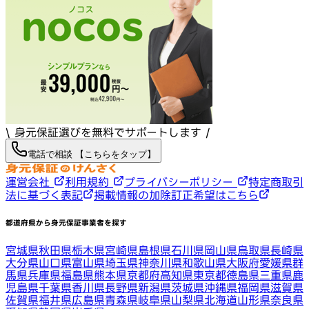
\ 身元保証選びを無料でサポートします /
電話で相談 【こちらをタップ】
運営会社
利用規約
プライバシーポリシー
特定商取引
法に基づく表記
掲載情報の加除訂正希望はこちら
都道府県から身元保証事業者を探す
宮城県
秋田県
栃木県
宮崎県
島根県
石川県
岡山県
鳥取県
長崎県
大分県
山口県
富山県
埼玉県
神奈川県
和歌山県
大阪府
愛媛県
群
馬県
兵庫県
福島県
熊本県
京都府
高知県
東京都
徳島県
三重県
鹿
児島県
千葉県
香川県
長野県
新潟県
茨城県
沖縄県
福岡県
滋賀県
佐賀県
福井県
広島県
青森県
岐阜県
山梨県
北海道
山形県
奈良県