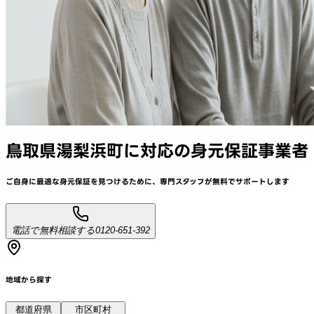
鳥取県湯梨浜町
に対応
の身元保証事業者
ご自身に最適な身元保証を見つけるために、
専門スタッフが
無料でサポート
します
電話で無料相談する
0120-651-392
地域から探す
都道府県
市区町村