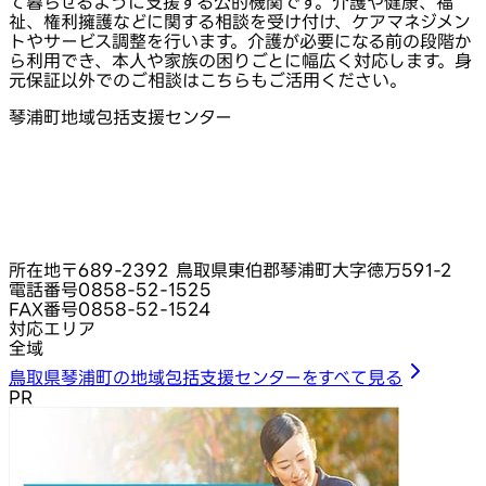
て暮らせるように支援する公的機関です。介護や健康、福
祉、権利擁護などに関する相談を受け付け、ケアマネジメン
トやサービス調整を行います。介護が必要になる前の段階か
ら利用でき、本人や家族の困りごとに幅広く対応します。身
元保証以外でのご相談はこちらもご活用ください。
琴浦町地域包括支援センター
所在地
〒689-2392 鳥取県東伯郡琴浦町大字徳万591-2
電話番号
0858-52-1525
FAX番号
0858-52-1524
対応エリア
全域
鳥取県琴浦町の地域包括支援センターをすべて見る
PR