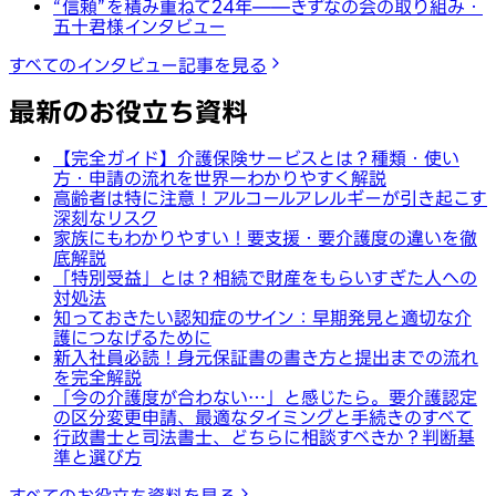
“信頼”を積み重ねて24年——きずなの会の取り組み・
五十君様インタビュー
すべてのインタビュー記事を見る
最新のお役立ち資料
【完全ガイド】介護保険サービスとは？種類・使い
方・申請の流れを世界一わかりやすく解説
高齢者は特に注意！アルコールアレルギーが引き起こす
深刻なリスク
家族にもわかりやすい！要支援・要介護度の違いを徹
底解説
「特別受益」とは？相続で財産をもらいすぎた人への
対処法
知っておきたい認知症のサイン：早期発見と適切な介
護につなげるために
新入社員必読！身元保証書の書き方と提出までの流れ
を完全解説
「今の介護度が合わない…」と感じたら。要介護認定
の区分変更申請、最適なタイミングと手続きのすべて
行政書士と司法書士、どちらに相談すべきか？判断基
準と選び方
すべてのお役立ち資料を見る