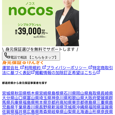
\ 身元保証選びを無料でサポートします /
電話で相談 【こちらをタップ】
運営会社
利用規約
プライバシーポリシー
特定商取引
法に基づく表記
掲載情報の加除訂正希望はこちら
都道府県から身元保証事業者を探す
宮城県
秋田県
栃木県
宮崎県
島根県
石川県
岡山県
鳥取県
長崎県
大分県
山口県
富山県
埼玉県
神奈川県
和歌山県
大阪府
愛媛県
群
馬県
兵庫県
福島県
熊本県
京都府
高知県
東京都
徳島県
三重県
鹿
児島県
千葉県
香川県
長野県
新潟県
茨城県
沖縄県
福岡県
滋賀県
佐賀県
福井県
広島県
青森県
岐阜県
山梨県
北海道
山形県
奈良県