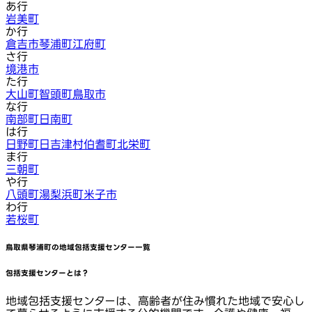
あ行
岩美町
か行
倉吉市
琴浦町
江府町
さ行
境港市
た行
大山町
智頭町
鳥取市
な行
南部町
日南町
は行
日野町
日吉津村
伯耆町
北栄町
ま行
三朝町
や行
八頭町
湯梨浜町
米子市
わ行
若桜町
鳥取県琴浦町
の地域包括支援センター一覧
包括支援センターとは？
地域包括支援センターは、高齢者が住み慣れた地域で安心し