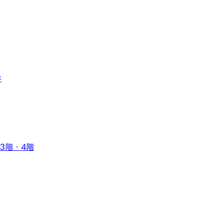
件
ル3階・4階