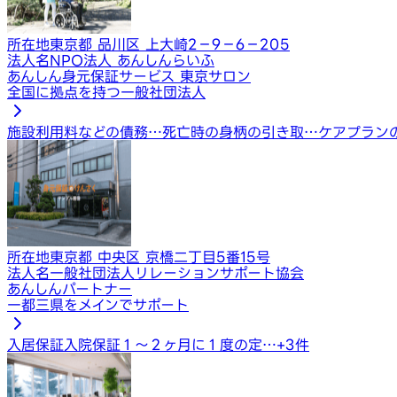
所在地
東京都 品川区 上大崎2−9−6−205
法人名
NPO法人 あんしんらいふ
あんしん身元保証サービス 東京サロン
全国に拠点を持つ一般社団法人
施設利用料などの債務…
死亡時の身柄の引き取…
ケアプラン
所在地
東京都 中央区 京橋二丁目5番15号
法人名
一般社団法人リレーションサポート協会
あんしんパートナー
一都三県をメインでサポート
入居保証
入院保証
１〜２ヶ月に１度の定…
+
3
件