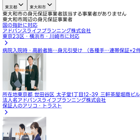
東京都
東大和市
東大和市の身元保証事業者
該当する事業者がありません
東大和市周辺の身元保証事業者
国の指針に対応
アドバンスライフプランニング株式会社
東京23区・横浜市・川崎市に対応
病院入院時・高齢者施…
身元引受け （各種手…
連帯保証
+
2
所在地
東京都 世田谷区 太子堂1丁目12-39 三軒茶屋堀商ビ
法人名
アドバンスライフプランニング株式会社
保証人のアリコ・トラスト