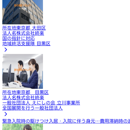
所在地
東京都 大田区
法人名
株式会社終楽
国の指針に対応
地域終活支援隊 目黒区
所在地
東京都 目黒区
法人名
株式会社終楽
一般社団法人 えにしの会 立川事業所
全国展開を行う一般社団法人
緊急入院時の駆けつけ
入居・入院に伴う身元…
費用滞納時の