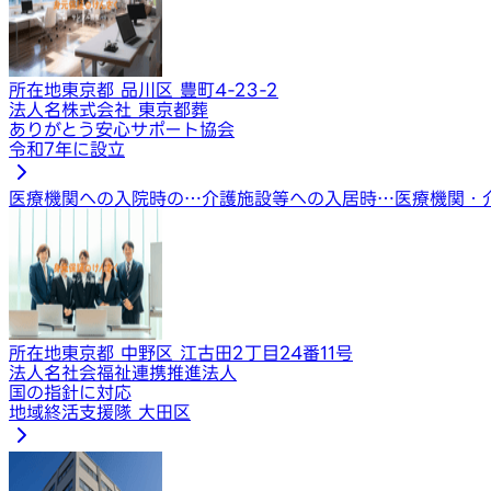
所在地
東京都 品川区 豊町4-23-2
法人名
株式会社 東京都葬
ありがとう安心サポート協会
令和7年に設立
医療機関への入院時の…
介護施設等への入居時…
医療機関・
所在地
東京都 中野区 江古田2丁目24番11号
法人名
社会福祉連携推進法人
国の指針に対応
地域終活支援隊 大田区