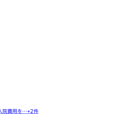
入院費用を…
+
2
件