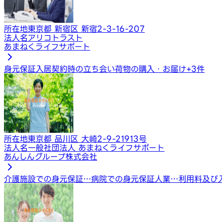
所在地
東京都 新宿区 新宿2-3-16-207
法人名
アリコトラスト
あまねくライフサポート
身元保証
入居契約時の立ち会い
荷物の購入・お届け
+
3
件
所在地
東京都 品川区 大崎2-9-21913号
法人名
一般社団法人 あまねくライフサポート
あんしんグループ株式会社
介護施設での身元保証…
病院での身元保証人業…
利用料及び