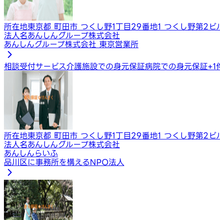
所在地
東京都 町田市 つくし野1丁目29番地1 つくし野第2ビ
法人名
あんしんグループ株式会社
あんしんグループ株式会社 東京営業所
相談受付サービス
介護施設での身元保証
病院での身元保証
+
1
所在地
東京都 町田市 つくし野1丁目29番地1 つくし野第2ビ
法人名
あんしんグループ株式会社
あんしんらいふ
品川区に事務所を構えるNPO法人