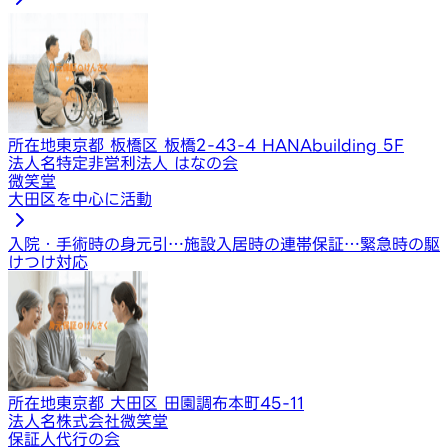
所在地
東京都 板橋区 板橋2-43-4 HANAbuilding 5F
法人名
特定非営利法人 はなの会
微笑堂
大田区を中心に活動
入院・手術時の身元引…
施設入居時の連帯保証…
緊急時の駆
けつけ対応
所在地
東京都 大田区 田園調布本町45-11
法人名
株式会社微笑堂
保証人代行の会