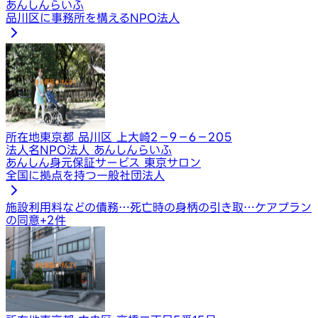
あんしんらいふ
品川区に事務所を構えるNPO法人
所在地
東京都 品川区 上大崎2−9−6−205
法人名
NPO法人 あんしんらいふ
あんしん身元保証サービス 東京サロン
全国に拠点を持つ一般社団法人
施設利用料などの債務…
死亡時の身柄の引き取…
ケアプラン
の同意
+
2
件