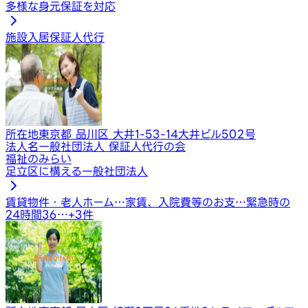
多様な身元保証を対応
施設入居保証人代行
所在地
東京都 品川区 大井1-53-14大井ビル502号
法人名
一般社団法人 保証人代行の会
福祉のみらい
足立区に構える一般社団法人
賃貸物件・老人ホーム…
家賃、入院費等のお支…
緊急時の
24時間36…
+
3
件