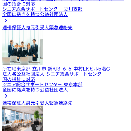
国の指針に対応
シニア総合サポートセンター 立川支部
全国に拠点を持つ公益社団法人
連帯保証人
身元引受人
緊急連絡先
所在地
東京都 立川市 錦町3-6-6 中村LKビル5階C
法人名
公益社団法人 シニア総合サポートセンター
国の指針に対応
シニア総合サポートセンター 東京本部
全国に拠点を持つ公益社団法人
連帯保証人
身元引受人
緊急連絡先