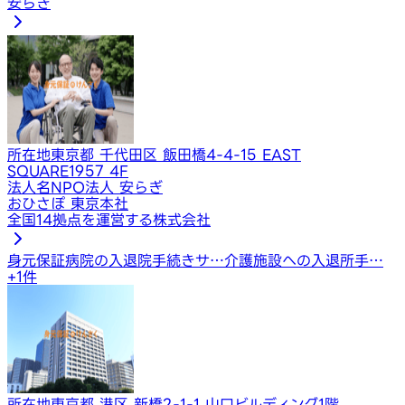
安らぎ
所在地
東京都 千代田区 飯田橋4-4-15 EAST
SQUARE1957 4F
法人名
NPO法人 安らぎ
おひさぽ 東京本社
全国14拠点を運営する株式会社
身元保証
病院の入退院手続きサ…
介護施設への入退所手…
+
1
件
所在地
東京都 港区 新橋2-1-1 山口ビルディング1階