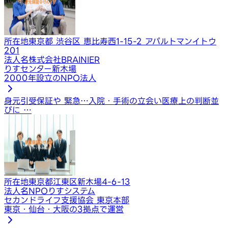
所在地
東京都 渋谷区 恵比寿西1-15-2 アパルトマンイトウ
201
法人名
株式会社BRAINIER
りすセンター新木場
2000年設立のNPO法人
身元引受保証や 緊急…
入院・手術の立会い
医療上の判断並
びに …
所在地
東京都江東区新木場4-6-13
法人名
NPOりすシステム
セカンドライフ支援協会 東京本部
東京・仙台・大阪の3拠点で運営