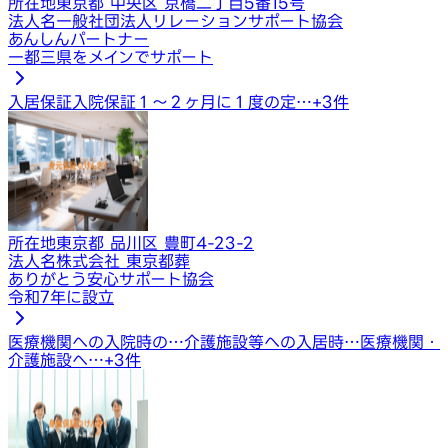
所在地
東京都 中央区 京橋二丁目5番15号
法人名
一般社団法人リレーションサポート協会
あんしんパートナー
一都三県をメインでサポート
入居保証
入院保証
１〜２ヶ月に１度の定…
+
3
件
所在地
東京都 品川区 豊町4-23-2
法人名
株式会社 東京都葬
ありがとう安心サポート協会
令和7年に設立
医療機関への入院時の…
介護施設等への入居時…
医療機関・
介護施設へ…
+
3
件