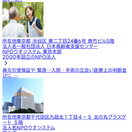
所在地
東京都 渋谷区 東二丁目24番6号 魚竹ビル5階
法人名
一般社団法人 日本高齢者支援センター
NPOりすシステム 東京本部
2000年設立のNPO法人
身元引受保証や 緊急…
入院・手術の立会い
医療上の判断並
びに …
所在地
東京都千代田区九段北１丁目４−５ 北の丸グラスゲ
ート ５階
法人名
NPOりすシステム