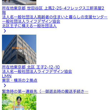
所在地
東京都 世田谷区 上馬2-25-4フレックス三軒茶屋2
階
法人名
一般社団法人高齢者の住まいと暮らしの支援センター
一般社団法人ライフデザイン協会
北区王子に構える一般社団法人
所在地
東京都 北区 王子2-12-10
法人名
一般社団法人ライフデザイン協会
LMN
東京・横浜の２拠点
緊急時の第一連絡先（…
御逝去時の搬送手続き…