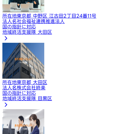
所在地
東京都 中野区 江古田2丁目24番11号
法人名
社会福祉連携推進法人
国の指針に対応
地域終活支援隊 大田区
所在地
東京都 大田区
法人名
株式会社終楽
国の指針に対応
地域終活支援隊 目黒区