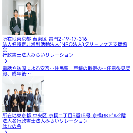
所在地
東京都 台東区 雷門2-19-17-316
法人名
特定非営利活動法人(NPO法人)グリ－フケア支援協
会
行政書士法人みらいリレーション
電話や訪問による安否…
住民票・戸籍の取得の…
任意後見契
約、成年後…
所在地
東京都 中央区 京橋二丁目5番15号 京橋RKビル2階
法人名
行政書士法人みらいリレーション
はなの会