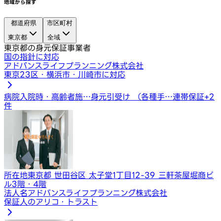
地域から探す
都道府県
市区町村
東京都
全域
東京都の身元保証事業者
国の指針に対応
アドバンスライフプランニング株式会社
東京23区・横浜市・川崎市に対応
病院入院時・高齢者施…
身元引受け （各種手…
連帯保証
+
2
件
所在地
東京都 世田谷区 太子堂1丁目12-39 三軒茶屋堀商ビ
ル3階・4階
法人名
アドバンスライフプランニング株式会社
保証人のアリコ・トラスト