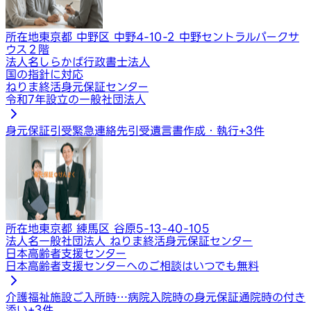
所在地
東京都 中野区 中野4-10-2 中野セントラルパークサ
ウス２階
法人名
しらかば行政書士法人
国の指針に対応
ねりま終活身元保証センター
令和7年設立の一般社団法人
身元保証引受
緊急連絡先引受
遺言書作成・執行
+
3
件
所在地
東京都 練馬区 谷原5-13-40-105
法人名
一般社団法人 ねりま終活身元保証センター
日本高齢者支援センター
日本高齢者支援センターへのご相談はいつでも無料
介護福祉施設ご入所時…
病院入院時の身元保証
通院時の付き
添い
+
3
件