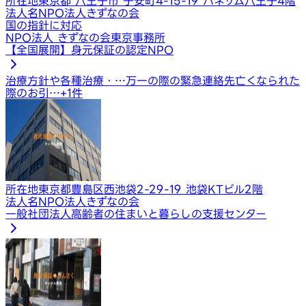
所在地
東京都 八王子市 子安町4-15-19 ハネサム八王子4階
法人名
NPO法人きずなの会
国の指針に対応
NPO法人 きずなの会東京事務所
【全国展開】身元保証の認定NPO
治療方針や各種治療・…
万一の際の緊急連絡先
亡くなられた
際のお引…
+
1
件
所在地
東京都豊島区西池袋2-29-19 池袋KTビル2階
法人名
NPO法人きずなの会
一般社団法人高齢者の住まいと暮らしの支援センター