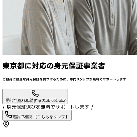
東京都
に対応
の身元保証事業者
ご自身に最適な身元保証を見つけるために、
専門スタッフが
無料でサポート
します
電話で無料相談する
0120-651-392
\ 身元保証選びを無料でサポートします /
電話で相談 【こちらをタップ】