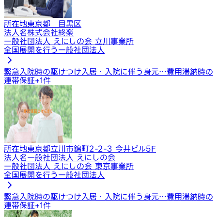
所在地
東京都 目黒区
法人名
株式会社終楽
一般社団法人 えにしの会 立川事業所
全国展開を行う一般社団法人
緊急入院時の駆けつけ
入居・入院に伴う身元…
費用滞納時の
連帯保証
+
1
件
所在地
東京都立川市錦町2-2-3 今井ビル5F
法人名
一般社団法人 えにしの会
一般社団法人 えにしの会 東京事業所
全国展開を行う一般社団法人
緊急入院時の駆けつけ
入居・入院に伴う身元…
費用滞納時の
連帯保証
+
1
件