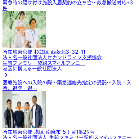
緊急時の駆け付け
施設入居契約の立ち合…
救急搬送対応
+
3
件
所在地
東京都 杉並区 西萩北3-32-11
法人名
一般社団法人セカンドライフ支援協会
生前ファミリー契約スマイルファニー
港区に構える一般社団法人
医療施設への入院の際…
緊急連絡先指定の受託…
入院・入
所、退院・退…
所在地
東京都 港区 南麻布 5丁目1番29号
法人名
一般社団法人 生前ファミリー契約スマイルファニー