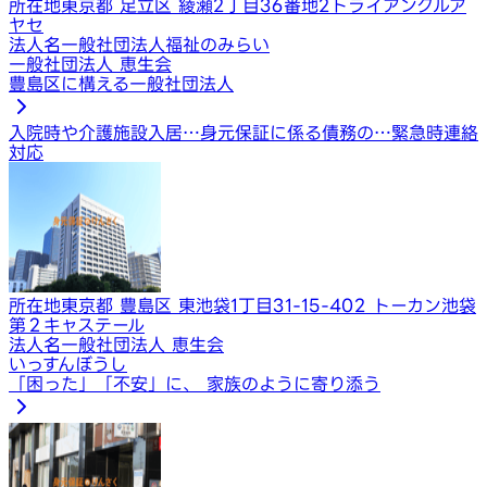
所在地
東京都 足立区 綾瀬2丁目36番地2トライアングルア
ヤセ
法人名
一般社団法人福祉のみらい
一般社団法人 恵生会
豊島区に構える一般社団法人
入院時や介護施設入居…
身元保証に係る債務の…
緊急時連絡
対応
所在地
東京都 豊島区 東池袋1丁目31-15-402 トーカン池袋
第２キャステール
法人名
一般社団法人 恵生会
いっすんぼうし
「困った」「不安」に、 家族のように寄り添う