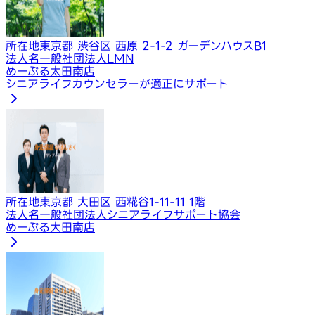
所在地
東京都 渋谷区 西原 2-1-2 ガーデンハウスB1
法人名
一般社団法人LMN
めーぷる太田南店
シニアライフカウンセラーが適正にサポート
所在地
東京都 大田区 西糀谷1-11-11 1階
法人名
一般社団法人シニアライフサポート協会
めーぷる大田南店