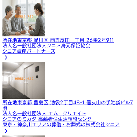
所在地
東京都 品川区 西五反田一丁目 26番2号911
法人名
一般社団法人シニア身元保証協会
シニア資産パートナーズ
所在地
東京都 豊島区 池袋2丁目48-1 信友山の手池袋ビル7
階
法人名
一般社団法人 エム・クリエイト
シニアのミカタ 高齢者住生活相談センター
東京・神奈川エリアの葬儀・お葬式の株式会社シニア