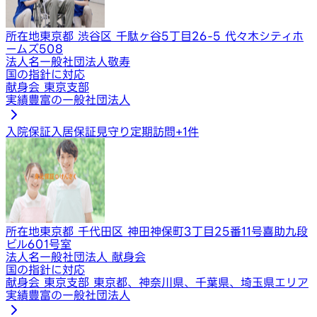
所在地
東京都 渋谷区 千駄ヶ谷5丁目26-5 代々木シティホ
ームズ508
法人名
一般社団法人敬寿
国の指針に対応
献身会 東京支部
実績豊富の一般社団法人
入院保証
入居保証
見守り定期訪問
+
1
件
所在地
東京都 千代田区 神田神保町3丁目25番11号喜助九段
ビル601号室
法人名
一般社団法人 献身会
国の指針に対応
献身会 東京支部 東京都、神奈川県、千葉県、埼玉県エリア
実績豊富の一般社団法人