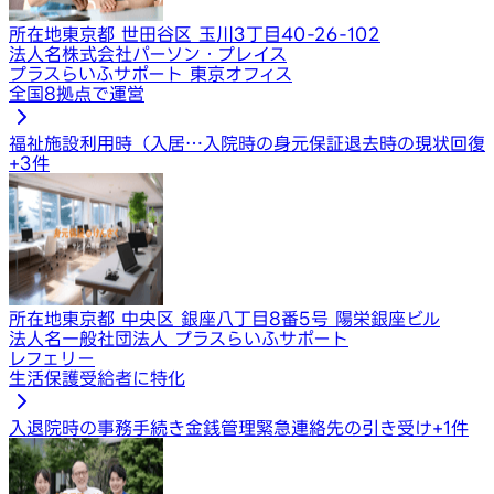
所在地
東京都 世田谷区 玉川3丁目40-26-102
法人名
株式会社パーソン・プレイス
プラスらいふサポート 東京オフィス
全国8拠点で運営
福祉施設利用時（入居…
入院時の身元保証
退去時の現状回復
+
3
件
所在地
東京都 中央区 銀座八丁目8番5号 陽栄銀座ビル
法人名
一般社団法人 プラスらいふサポート
レフェリー
生活保護受給者に特化
入退院時の事務手続き
金銭管理
緊急連絡先の引き受け
+
1
件