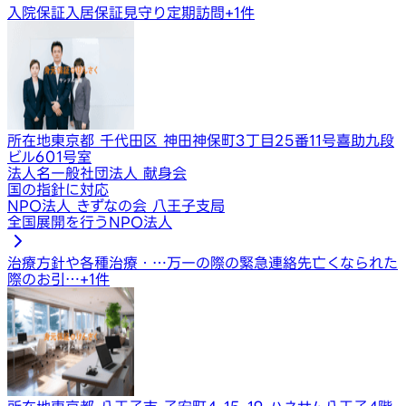
入院保証
入居保証
見守り定期訪問
+
1
件
所在地
東京都 千代田区 神田神保町3丁目25番11号喜助九段
ビル601号室
法人名
一般社団法人 献身会
国の指針に対応
NPO法人 きずなの会 八王子支局
全国展開を行うNPO法人
治療方針や各種治療・…
万一の際の緊急連絡先
亡くなられた
際のお引…
+
1
件