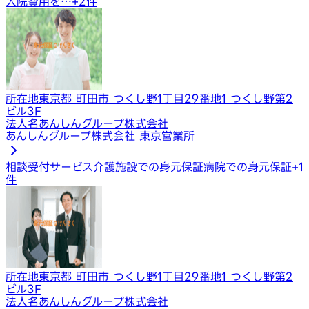
入院費用を…
+
2
件
所在地
東京都 町田市 つくし野1丁目29番地1 つくし野第2
ビル3F
法人名
あんしんグループ株式会社
あんしんグループ株式会社 東京営業所
相談受付サービス
介護施設での身元保証
病院での身元保証
+
1
件
所在地
東京都 町田市 つくし野1丁目29番地1 つくし野第2
ビル3F
法人名
あんしんグループ株式会社