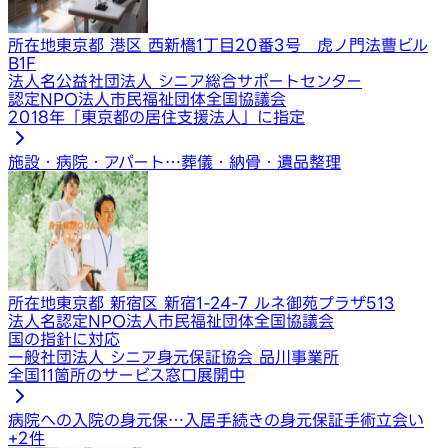
所在地
東京都 港区 西新橋1丁目20番3号 虎ノ門法曹ビル
B1F
法人名
公益社団法人 シニア総合サポートセンター
認定NPO法人市民福祉団体全国協議会
2018年「東京都の居住支援法人」に指定
施設・病院・アパート…
葬儀・納骨・遺品整理
所在地
東京都 新宿区 新宿1-24-7 ルネ御苑プラザ513
法人名
認定NPO法人市民福祉団体全国協議会
国の指針に対応
一般社団法人 シニア身元保証協会 品川事業所
全国11箇所のサービス窓口展開中
病院への入院の身元保…
入居手続きの身元保証
手術立会い
+
2
件