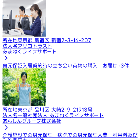
所在地
東京都 新宿区 新宿2-3-16-207
法人名
アリコトラスト
あまねくライフサポート
身元保証
入居契約時の立ち会い
荷物の購入・お届け
+
3
件
所在地
東京都 品川区 大崎2-9-21913号
法人名
一般社団法人 あまねくライフサポート
あんしんグループ株式会社
介護施設での身元保証…
病院での身元保証人業…
利用料及び