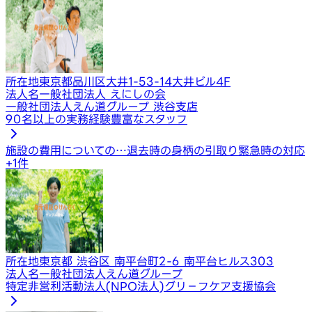
所在地
東京都品川区大井1-53-14大井ビル4F
法人名
一般社団法人 えにしの会
一般社団法人えん道グループ 渋谷支店
90名以上の実務経験豊富なスタッフ
施設の費用についての…
退去時の身柄の引取り
緊急時の対応
+
1
件
所在地
東京都 渋谷区 南平台町2-6 南平台ヒルス303
法人名
一般社団法人えん道グループ
特定非営利活動法人(NPO法人)グリ－フケア支援協会