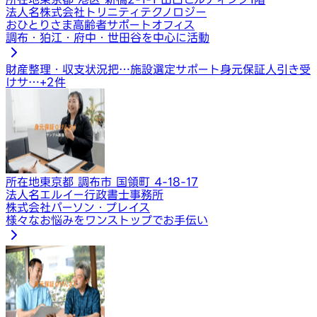
法人名
株式会社トリニティテクノロジー
おひとりさま高齢者サポートオフィス
調布・狛江・府中・世田谷を中心に活動
財産整理・収支状況把…
施設選定サポート
身元保証人引き受
けサ…
+
2
件
所在地
東京都 調布市 国領町 4-18-17
法人名
エルイー行政書士事務所
株式会社パーソン・プレイス
様々なお悩みをワンストップでお手伝い