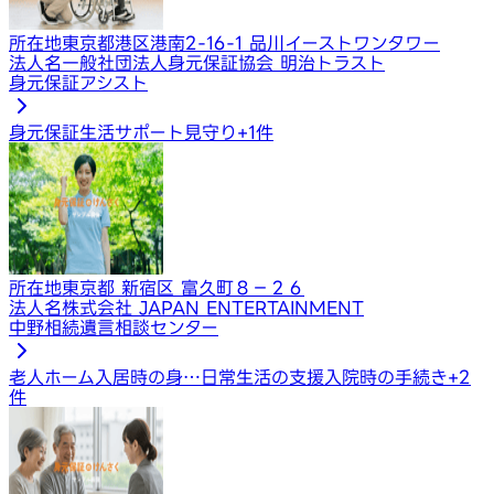
所在地
東京都港区港南2-16-1 品川イーストワンタワー
法人名
一般社団法人身元保証協会 明治トラスト
身元保証アシスト
身元保証
生活サポート
見守り
+
1
件
所在地
東京都 新宿区 富久町８−２６
法人名
株式会社 JAPAN ENTERTAINMENT
中野相続遺言相談センター
老人ホーム入居時の身…
日常生活の支援
入院時の手続き
+
2
件