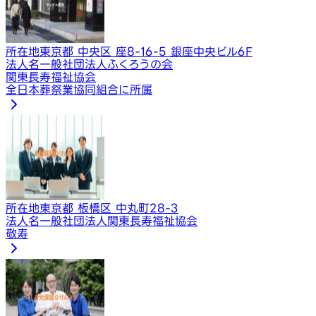
所在地
東京都 中央区 座8-16-5 銀座中央ビル6F
法人名
一般社団法人ふくろうの会
関東長寿福祉協会
全日本葬祭業協同組合に所属
所在地
東京都 板橋区 中丸町28-3
法人名
一般社団法人関東長寿福祉協会
敬寿