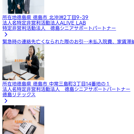
所在地
徳島県 徳島市 北沖洲2丁目9-39
法人名
特定非営利活動法人ALIVE LAB
特定非営利活動法人 徳島シニアサポートパートナー
緊急時の連絡先
亡くなられた際のお引…
未払入院費、家賃滞
所在地
徳島県 徳島市 中常三島町3丁目14番地の１
法人名
特定非営利活動法人 徳島シニアサポートパートナー
徳島リテックス