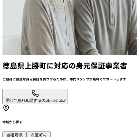
徳島県上勝町
に対応
の身元保証事業者
ご自身に最適な身元保証を見つけるために、
専門スタッフが
無料でサポート
します
電話で無料相談する
0120-651-392
地域から探す
都道府県
市区町村