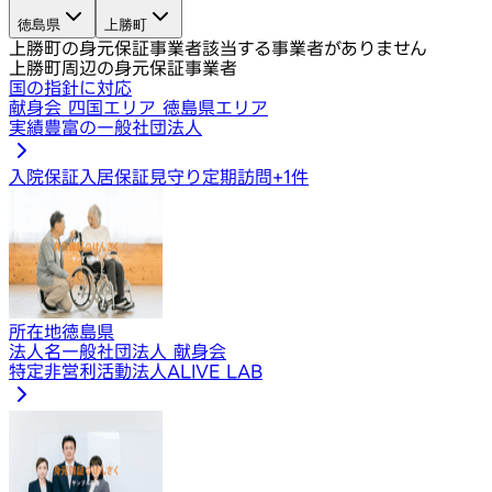
徳島県
上勝町
上勝町の身元保証事業者
該当する事業者がありません
上勝町周辺の身元保証事業者
国の指針に対応
献身会 四国エリア 徳島県エリア
実績豊富の一般社団法人
入院保証
入居保証
見守り定期訪問
+
1
件
所在地
徳島県
法人名
一般社団法人 献身会
特定非営利活動法人ALIVE LAB