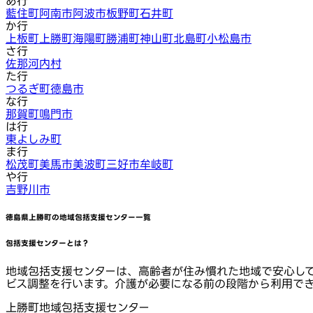
あ行
藍住町
阿南市
阿波市
板野町
石井町
か行
上板町
上勝町
海陽町
勝浦町
神山町
北島町
小松島市
さ行
佐那河内村
た行
つるぎ町
徳島市
な行
那賀町
鳴門市
は行
東よしみ町
ま行
松茂町
美馬市
美波町
三好市
牟岐町
や行
吉野川市
徳島県上勝町
の地域包括支援センター一覧
包括支援センターとは？
地域包括支援センターは、高齢者が住み慣れた地域で安心し
ビス調整を行います。介護が必要になる前の段階から利用で
上勝町地域包括支援センター