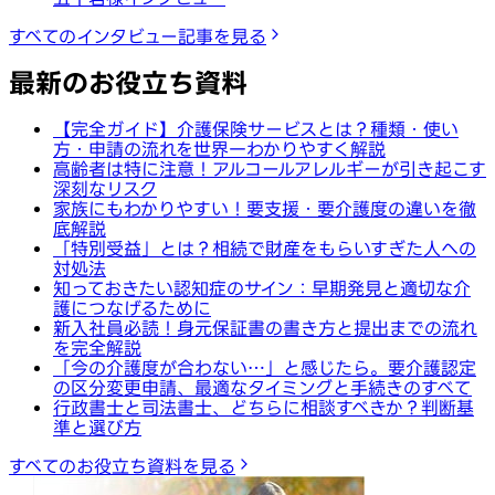
すべてのインタビュー記事を見る
最新のお役立ち資料
【完全ガイド】介護保険サービスとは？種類・使い
方・申請の流れを世界一わかりやすく解説
高齢者は特に注意！アルコールアレルギーが引き起こす
深刻なリスク
家族にもわかりやすい！要支援・要介護度の違いを徹
底解説
「特別受益」とは？相続で財産をもらいすぎた人への
対処法
知っておきたい認知症のサイン：早期発見と適切な介
護につなげるために
新入社員必読！身元保証書の書き方と提出までの流れ
を完全解説
「今の介護度が合わない…」と感じたら。要介護認定
の区分変更申請、最適なタイミングと手続きのすべて
行政書士と司法書士、どちらに相談すべきか？判断基
準と選び方
すべてのお役立ち資料を見る