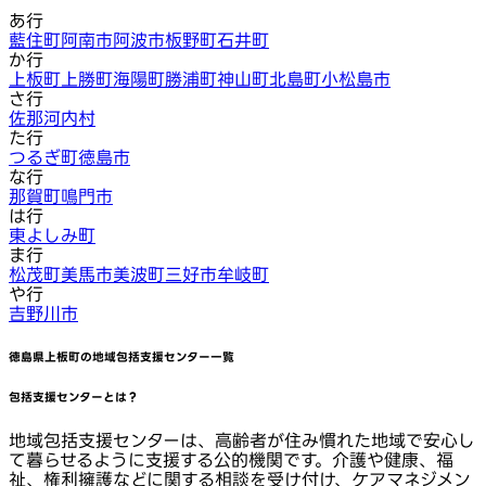
あ行
藍住町
阿南市
阿波市
板野町
石井町
か行
上板町
上勝町
海陽町
勝浦町
神山町
北島町
小松島市
さ行
佐那河内村
た行
つるぎ町
徳島市
な行
那賀町
鳴門市
は行
東よしみ町
ま行
松茂町
美馬市
美波町
三好市
牟岐町
や行
吉野川市
徳島県上板町
の地域包括支援センター一覧
包括支援センターとは？
地域包括支援センターは、高齢者が住み慣れた地域で安心し
て暮らせるように支援する公的機関です。介護や健康、福
祉、権利擁護などに関する相談を受け付け、ケアマネジメン