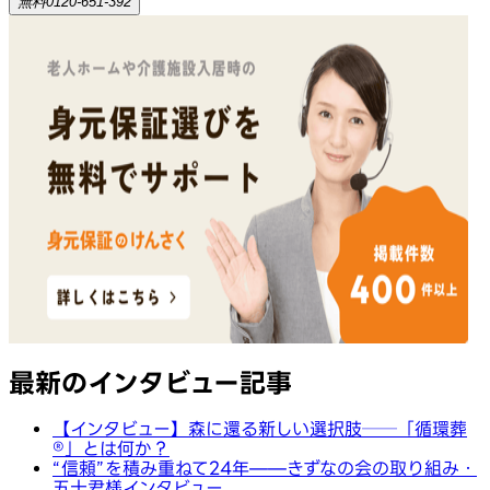
無料
0120-651-392
最新のインタビュー記事
【インタビュー】森に還る新しい選択肢──「循環葬
®︎」とは何か？
“信頼”を積み重ねて24年——きずなの会の取り組み・
五十君様インタビュー