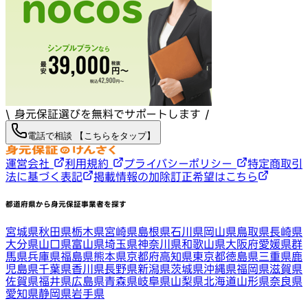
\ 身元保証選びを無料でサポートします /
電話で相談 【こちらをタップ】
運営会社
利用規約
プライバシーポリシー
特定商取引
法に基づく表記
掲載情報の加除訂正希望はこちら
都道府県から身元保証事業者を探す
宮城県
秋田県
栃木県
宮崎県
島根県
石川県
岡山県
鳥取県
長崎県
大分県
山口県
富山県
埼玉県
神奈川県
和歌山県
大阪府
愛媛県
群
馬県
兵庫県
福島県
熊本県
京都府
高知県
東京都
徳島県
三重県
鹿
児島県
千葉県
香川県
長野県
新潟県
茨城県
沖縄県
福岡県
滋賀県
佐賀県
福井県
広島県
青森県
岐阜県
山梨県
北海道
山形県
奈良県
愛知県
静岡県
岩手県