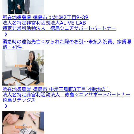
所在地
徳島県 徳島市 北沖洲2丁目9-39
法人名
特定非営利活動法人ALIVE LAB
特定非営利活動法人 徳島シニアサポートパートナー
緊急時の連絡先
亡くなられた際のお引…
未払入院費、家賃滞
納…
+
1
件
所在地
徳島県 徳島市 中常三島町3丁目14番地の１
法人名
特定非営利活動法人 徳島シニアサポートパートナー
徳島リテックス