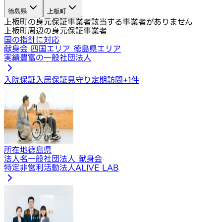
徳島県
上板町
上板町の身元保証事業者
該当する事業者がありません
上板町周辺の身元保証事業者
国の指針に対応
献身会 四国エリア 徳島県エリア
実績豊富の一般社団法人
入院保証
入居保証
見守り定期訪問
+
1
件
所在地
徳島県
法人名
一般社団法人 献身会
特定非営利活動法人ALIVE LAB