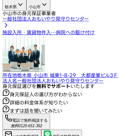
栃木県
小山市
小山市の身元保証事業者
一般社団法人おもいやり見守りセンター
施設入所・賃貸物件入…
病院への駆け付け
所在地
栃木県 小山市 城東1-8-29 大都産業ビル3Ｆ
法人名
一般社団法人おもいやり見守りセンター
身元保証選びを
無料でサポート
いたします
身元保証人の選び方がわからない
詳細の料金体系が知りたい
まずは話を聞いてみたい
電話で無料相談する
無料
0120-651-392