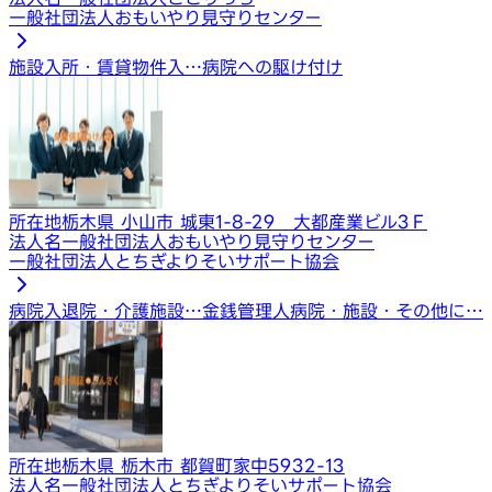
一般社団法人おもいやり見守りセンター
施設入所・賃貸物件入…
病院への駆け付け
所在地
栃木県 小山市 城東1-8-29 大都産業ビル3Ｆ
法人名
一般社団法人おもいやり見守りセンター
一般社団法人とちぎよりそいサポート協会
病院入退院・介護施設…
金銭管理人
病院・施設・その他に…
所在地
栃木県 栃木市 都賀町家中5932-13
法人名
一般社団法人とちぎよりそいサポート協会