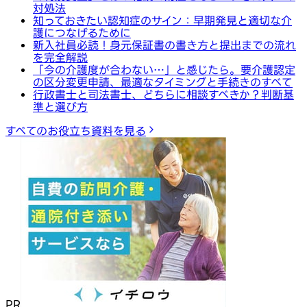
対処法
知っておきたい認知症のサイン：早期発見と適切な介
護につなげるために
新入社員必読！身元保証書の書き方と提出までの流れ
を完全解説
「今の介護度が合わない…」と感じたら。要介護認定
の区分変更申請、最適なタイミングと手続きのすべて
行政書士と司法書士、どちらに相談すべきか？判断基
準と選び方
すべてのお役立ち資料を見る
PR