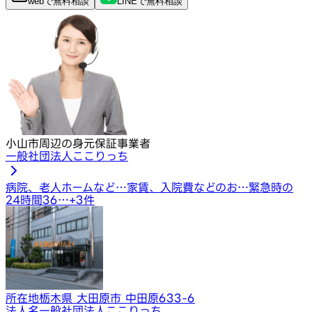
webで
無料
相談
LINEで
無料
相談
小山市周辺の身元保証事業者
一般社団法人ここりっち
病院、老人ホームなど…
家賃、入院費などのお…
緊急時の
24時間36…
+
3
件
所在地
栃木県 大田原市 中田原633-6
法人名
一般社団法人ここりっち