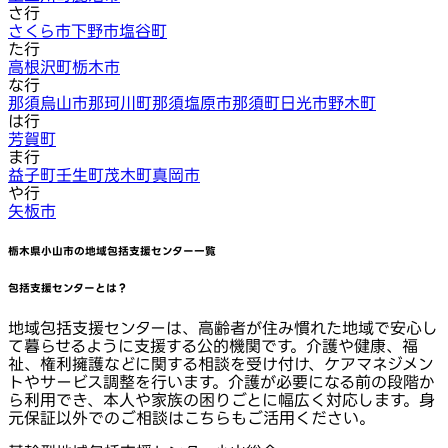
さ行
さくら市
下野市
塩谷町
た行
高根沢町
栃木市
な行
那須烏山市
那珂川町
那須塩原市
那須町
日光市
野木町
は行
芳賀町
ま行
益子町
壬生町
茂木町
真岡市
や行
矢板市
栃木県小山市
の地域包括支援センター一覧
包括支援センターとは？
地域包括支援センターは、高齢者が住み慣れた地域で安心し
て暮らせるように支援する公的機関です。介護や健康、福
祉、権利擁護などに関する相談を受け付け、ケアマネジメン
トやサービス調整を行います。介護が必要になる前の段階か
ら利用でき、本人や家族の困りごとに幅広く対応します。身
元保証以外でのご相談はこちらもご活用ください。