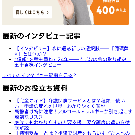
最新のインタビュー記事
【インタビュー】森に還る新しい選択肢──「循環葬
®︎」とは何か？
“信頼”を積み重ねて24年——きずなの会の取り組み・
五十君様インタビュー
すべてのインタビュー記事を見る
最新のお役立ち資料
【完全ガイド】介護保険サービスとは？種類・使い
方・申請の流れを世界一わかりやすく解説
高齢者は特に注意！アルコールアレルギーが引き起こす
深刻なリスク
家族にもわかりやすい！要支援・要介護度の違いを徹
底解説
「特別受益」とは？相続で財産をもらいすぎた人への