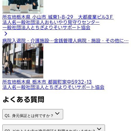
所在地
栃木県 小山市 城東1-8-29 大都産業ビル3Ｆ
法人名
一般社団法人おもいやり見守りセンター
一般社団法人とちぎよりそいサポート協会
病院入退院・介護施設…
金銭管理人
病院・施設・その他に…
所在地
栃木県 栃木市 都賀町家中5932-13
法人名
一般社団法人とちぎよりそいサポート協会
よくある質問
Q1. 身元保証とは何ですか？