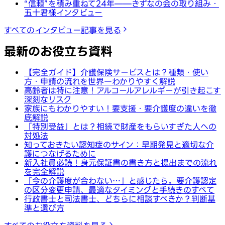
“信頼”を積み重ねて24年——きずなの会の取り組み・
五十君様インタビュー
すべてのインタビュー記事を見る
最新のお役立ち資料
【完全ガイド】介護保険サービスとは？種類・使い
方・申請の流れを世界一わかりやすく解説
高齢者は特に注意！アルコールアレルギーが引き起こす
深刻なリスク
家族にもわかりやすい！要支援・要介護度の違いを徹
底解説
「特別受益」とは？相続で財産をもらいすぎた人への
対処法
知っておきたい認知症のサイン：早期発見と適切な介
護につなげるために
新入社員必読！身元保証書の書き方と提出までの流れ
を完全解説
「今の介護度が合わない…」と感じたら。要介護認定
の区分変更申請、最適なタイミングと手続きのすべて
行政書士と司法書士、どちらに相談すべきか？判断基
準と選び方