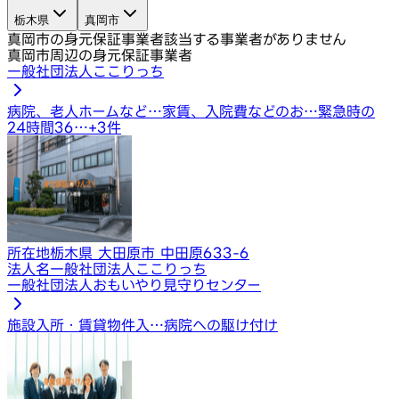
栃木県
真岡市
真岡市の身元保証事業者
該当する事業者がありません
真岡市周辺の身元保証事業者
一般社団法人ここりっち
病院、老人ホームなど…
家賃、入院費などのお…
緊急時の
24時間36…
+
3
件
所在地
栃木県 大田原市 中田原633-6
法人名
一般社団法人ここりっち
一般社団法人おもいやり見守りセンター
施設入所・賃貸物件入…
病院への駆け付け