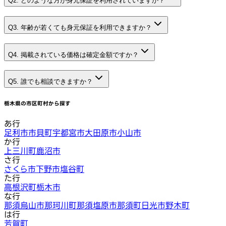
Q2. どのような方が身元保証を利用されていますか？
Q3. 年齢が若くても身元保証を利用できますか？
Q4. 掲載されている価格は確定金額ですか？
Q5. 誰でも相談できますか？
栃木県
の市区町村から探す
あ行
足利市
市貝町
宇都宮市
大田原市
小山市
か行
上三川町
鹿沼市
さ行
さくら市
下野市
塩谷町
た行
高根沢町
栃木市
な行
那須烏山市
那珂川町
那須塩原市
那須町
日光市
野木町
は行
芳賀町