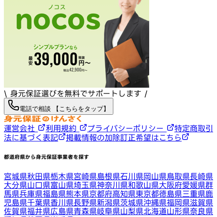
\ 身元保証選びを無料でサポートします /
電話で相談 【こちらをタップ】
運営会社
利用規約
プライバシーポリシー
特定商取引
法に基づく表記
掲載情報の加除訂正希望はこちら
都道府県から身元保証事業者を探す
宮城県
秋田県
栃木県
宮崎県
島根県
石川県
岡山県
鳥取県
長崎県
大分県
山口県
富山県
埼玉県
神奈川県
和歌山県
大阪府
愛媛県
群
馬県
兵庫県
福島県
熊本県
京都府
高知県
東京都
徳島県
三重県
鹿
児島県
千葉県
香川県
長野県
新潟県
茨城県
沖縄県
福岡県
滋賀県
佐賀県
福井県
広島県
青森県
岐阜県
山梨県
北海道
山形県
奈良県