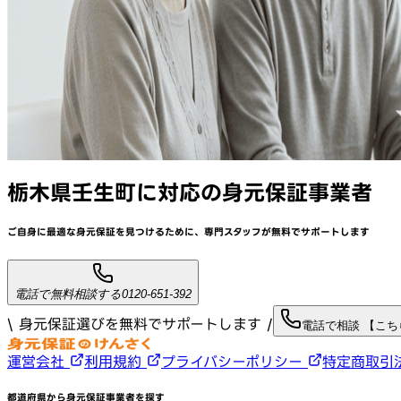
栃木県壬生町
に対応
の身元保証事業者
ご自身に最適な身元保証を見つけるために、
専門スタッフが
無料でサポート
します
電話で無料相談する
0120-651-392
\ 身元保証選びを無料でサポートします /
電話で相談 【こ
運営会社
利用規約
プライバシーポリシー
特定商取引
都道府県から身元保証事業者を探す