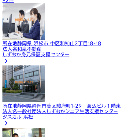
+
2
件
所在地
静岡県 浜松市 中区和知山2丁目18-18
法人名
和泉不動産
しずおか身元保証支援センター
所在地
静岡県静岡市葵区駿府町1-29​ 渡辺ビル１階東
法人名
一般社団法人しずおかシニア生活支援センター
タスカル 浜松