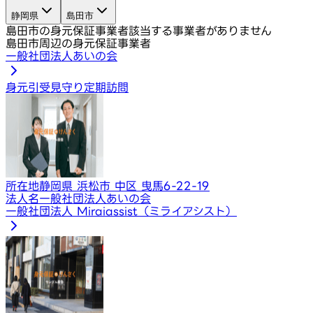
静岡県
島田市
島田市の身元保証事業者
該当する事業者がありません
島田市周辺の身元保証事業者
一般社団法人あいの会
身元引受
見守り定期訪問
所在地
静岡県 浜松市 中区 曳馬6-22-19
法人名
一般社団法人あいの会
一般社団法人 Miraiassist（ミライアシスト）