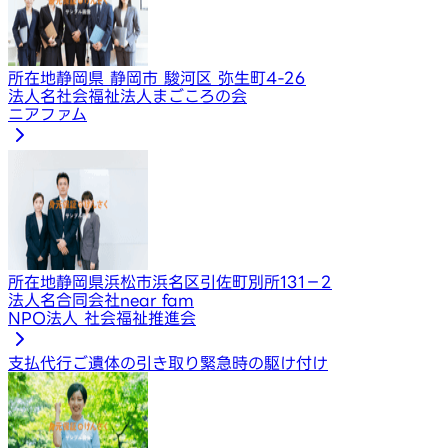
所在地
静岡県 静岡市 駿河区 弥生町4-26
法人名
社会福祉法人まごころの会
ニアファム
所在地
静岡県浜松市浜名区引佐町別所131－2
法人名
合同会社near fam
NPO法人 社会福祉推進会
支払代行
ご遺体の引き取り
緊急時の駆け付け