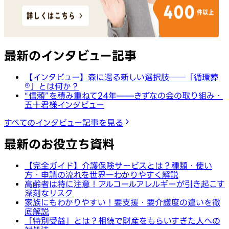
最新のインタビュー記事
【インタビュー】森に還る新しい選択肢──「循環葬
®︎」とは何か？
“信頼”を積み重ねて24年——きずなの会の取り組み・
五十君様インタビュー
すべてのインタビュー記事を見る
最新のお役立ち資料
【完全ガイド】介護保険サービスとは？種類・使い
方・申請の流れを世界一わかりやすく解説
高齢者は特に注意！アルコールアレルギーが引き起こす
深刻なリスク
家族にもわかりやすい！要支援・要介護度の違いを徹
底解説
「特別受益」とは？相続で財産をもらいすぎた人への