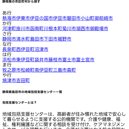
静岡県
の市区町村から探す
あ行
熱海市
伊東市
伊豆の国市
伊豆市
磐田市
小山町
御前崎市
か行
河津町
掛川市
函南町
川根本町
菊川市
湖西市
御殿場市
さ行
静岡市
清水町
島田市
下田市
裾野市
な行
長泉町
西伊豆町
沼津市
は行
浜松市
東伊豆町
袋井市
藤枝市
富士市
富士宮市
ま行
牧之原市
松崎町
南伊豆町
三島市
森町
や行
焼津市
吉田町
静岡県島田市
の地域包括支援センター一覧
包括支援センターとは？
地域包括支援センターは、高齢者が住み慣れた地域で安心し
て暮らせるように支援する公的機関です。介護や健康、福
祉、権利擁護などに関する相談を受け付け、ケアマネジメン