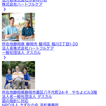
株式会社ハートフルケア
所在地
静岡県 静岡市 駿河区 稲川3丁目1-20
法人名
株式会社ハートフルケア
一般社団法人 タスカル
所在地
静岡県静岡市葵区八千代町24-9 やちよビル3階
法人名
一般社団法人 タスカル
国の指針に対応
NPO法人 きずなの会 浜松事務所