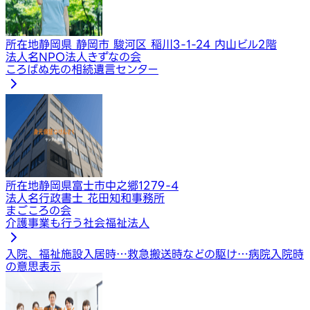
所在地
静岡県 静岡市 駿河区 稲川3-1-24 内山ビル2階
法人名
NPO法人きずなの会
ころばぬ先の相続遺言センター
所在地
静岡県富士市中之郷1279‑4
法人名
行政書士 花田知和事務所
まごころの会
介護事業も行う社会福祉法人
入院、福祉施設入居時…
救急搬送時などの駆け…
病院入院時
の意思表示