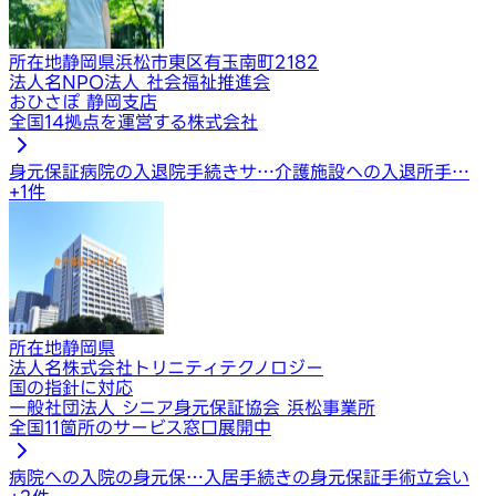
所在地
静岡県浜松市東区有玉南町2182
法人名
NPO法人 社会福祉推進会
おひさぽ 静岡支店
全国14拠点を運営する株式会社
身元保証
病院の入退院手続きサ…
介護施設への入退所手…
+
1
件
所在地
静岡県
法人名
株式会社トリニティテクノロジー
国の指針に対応
一般社団法人 シニア身元保証協会 浜松事業所
全国11箇所のサービス窓口展開中
病院への入院の身元保…
入居手続きの身元保証
手術立会い