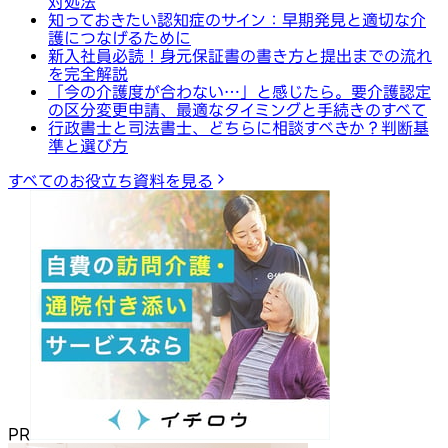
対処法
知っておきたい認知症のサイン：早期発見と適切な介
護につなげるために
新入社員必読！身元保証書の書き方と提出までの流れ
を完全解説
「今の介護度が合わない…」と感じたら。要介護認定
の区分変更申請、最適なタイミングと手続きのすべて
行政書士と司法書士、どちらに相談すべきか？判断基
準と選び方
すべてのお役立ち資料を見る
PR