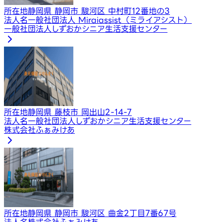
所在地
静岡県 静岡市 駿河区 中村町12番地の3
法人名
一般社団法人 Miraiassist（ミライアシスト）
一般社団法人しずおかシニア生活支援センター
所在地
静岡県 藤枝市 岡出山2-14-7
法人名
一般社団法人しずおかシニア生活支援センター
株式会社ふぁみけあ
所在地
静岡県 静岡市 駿河区 曲金2丁目7番67号
法人名
株式会社ふぁみけあ