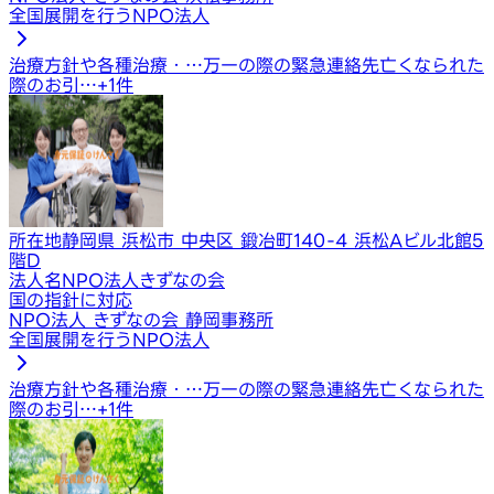
全国展開を行うNPO法人
治療方針や各種治療・…
万一の際の緊急連絡先
亡くなられた
際のお引…
+
1
件
所在地
静岡県 浜松市 中央区 鍛冶町140-4 浜松Aビル北館5
階D
法人名
NPO法人きずなの会
国の指針に対応
NPO法人 きずなの会 静岡事務所
全国展開を行うNPO法人
治療方針や各種治療・…
万一の際の緊急連絡先
亡くなられた
際のお引…
+
1
件