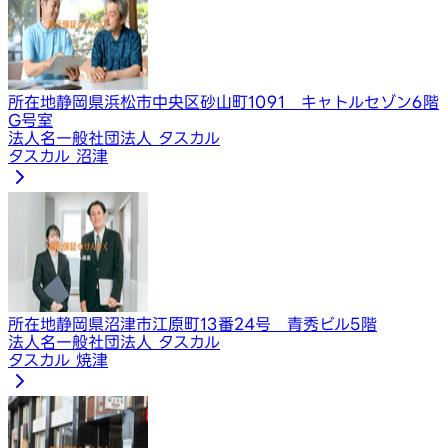
所在地
静岡県浜松市中央区砂山町1091 キャトルセゾン6階
G号室
法人名
一般社団法人 タスカル
タスカル 沼津
所在地
静岡県沼津市江原町13番24号 青秀ビル5階
法人名
一般社団法人 タスカル
タスカル 焼津