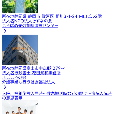
所在地
静岡県 静岡市 駿河区 稲川3-1-24 内山ビル2階
法人名
NPO法人きずなの会
ころばぬ先の相続遺言センター
所在地
静岡県富士市中之郷1279‑4
法人名
行政書士 花田知和事務所
まごころの会
介護事業も行う社会福祉法人
入院、福祉施設入居時…
救急搬送時などの駆け…
病院入院時
の意思表示