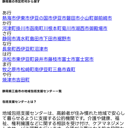
静岡県
の市区町村から探す
あ行
熱海市
伊東市
伊豆の国市
伊豆市
磐田市
小山町
御前崎市
か行
河津町
掛川市
函南町
川根本町
菊川市
湖西市
御殿場市
さ行
静岡市
清水町
島田市
下田市
裾野市
な行
長泉町
西伊豆町
沼津市
は行
浜松市
東伊豆町
袋井市
藤枝市
富士市
富士宮市
ま行
牧之原市
松崎町
南伊豆町
三島市
森町
や行
焼津市
吉田町
静岡県三島市
の地域包括支援センター一覧
包括支援センターとは？
地域包括支援センターは、高齢者が住み慣れた地域で安心し
て暮らせるように支援する公的機関です。介護や健康、福
祉、権利擁護などに関する相談を受け付け、ケアマネジメン