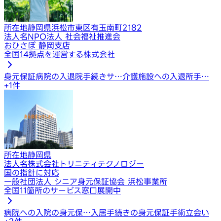
所在地
静岡県浜松市東区有玉南町2182
法人名
NPO法人 社会福祉推進会
おひさぽ 静岡支店
全国14拠点を運営する株式会社
身元保証
病院の入退院手続きサ…
介護施設への入退所手…
+
1
件
所在地
静岡県
法人名
株式会社トリニティテクノロジー
国の指針に対応
一般社団法人 シニア身元保証協会 浜松事業所
全国11箇所のサービス窓口展開中
病院への入院の身元保…
入居手続きの身元保証
手術立会い