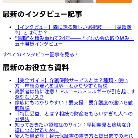
最新のインタビュー記事
【インタビュー】森に還る新しい選択肢──「循環葬
®︎」とは何か？
“信頼”を積み重ねて24年——きずなの会の取り組み・
五十君様インタビュー
すべてのインタビュー記事を見る
最新のお役立ち資料
【完全ガイド】介護保険サービスとは？種類・使い
方・申請の流れを世界一わかりやすく解説
高齢者は特に注意！アルコールアレルギーが引き起こす
深刻なリスク
家族にもわかりやすい！要支援・要介護度の違いを徹
底解説
「特別受益」とは？相続で財産をもらいすぎた人への
対処法
知っておきたい認知症のサイン：早期発見と適切な介
護につなげるために
新入社員必読！身元保証書の書き方と提出までの流れ