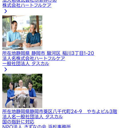
株式会社ハートフルケア
所在地
静岡県 静岡市 駿河区 稲川3丁目1-20
法人名
株式会社ハートフルケア
一般社団法人 タスカル
所在地
静岡県静岡市葵区八千代町24-9 やちよビル3階
法人名
一般社団法人 タスカル
国の指針に対応
NPO法人 きずなの会 浜松事務所