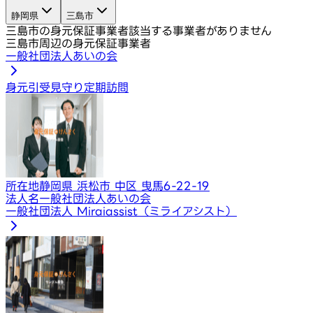
静岡県
三島市
三島市の身元保証事業者
該当する事業者がありません
三島市周辺の身元保証事業者
一般社団法人あいの会
身元引受
見守り定期訪問
所在地
静岡県 浜松市 中区 曳馬6-22-19
法人名
一般社団法人あいの会
一般社団法人 Miraiassist（ミライアシスト）