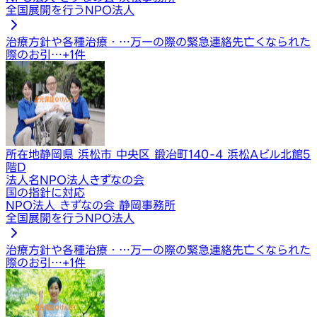
全国展開を行うNPO法人
治療方針や各種治療・…
万一の際の緊急連絡先
亡くなられた
際のお引…
+
1
件
所在地
静岡県 浜松市 中央区 鍛冶町140-4 浜松Aビル北館5
階D
法人名
NPO法人きずなの会
国の指針に対応
NPO法人 きずなの会 静岡事務所
全国展開を行うNPO法人
治療方針や各種治療・…
万一の際の緊急連絡先
亡くなられた
際のお引…
+
1
件