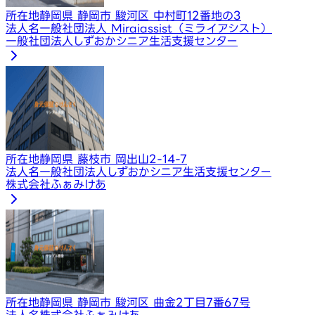
所在地
静岡県 静岡市 駿河区 中村町12番地の3
法人名
一般社団法人 Miraiassist（ミライアシスト）
一般社団法人しずおかシニア生活支援センター
所在地
静岡県 藤枝市 岡出山2-14-7
法人名
一般社団法人しずおかシニア生活支援センター
株式会社ふぁみけあ
所在地
静岡県 静岡市 駿河区 曲金2丁目7番67号
法人名
株式会社ふぁみけあ