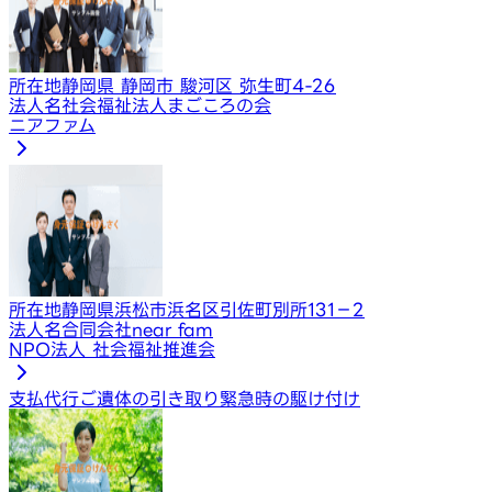
所在地
静岡県 静岡市 駿河区 弥生町4-26
法人名
社会福祉法人まごころの会
ニアファム
所在地
静岡県浜松市浜名区引佐町別所131－2
法人名
合同会社near fam
NPO法人 社会福祉推進会
支払代行
ご遺体の引き取り
緊急時の駆け付け