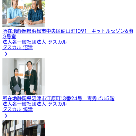
所在地
静岡県浜松市中央区砂山町1091 キャトルセゾン6階
G号室
法人名
一般社団法人 タスカル
タスカル 沼津
所在地
静岡県沼津市江原町13番24号 青秀ビル5階
法人名
一般社団法人 タスカル
タスカル 焼津