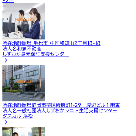
+
2
件
所在地
静岡県 浜松市 中区和知山2丁目18-18
法人名
和泉不動産
しずおか身元保証支援センター
所在地
静岡県静岡市葵区駿府町1-29​ 渡辺ビル１階東
法人名
一般社団法人しずおかシニア生活支援センター
タスカル 浜松