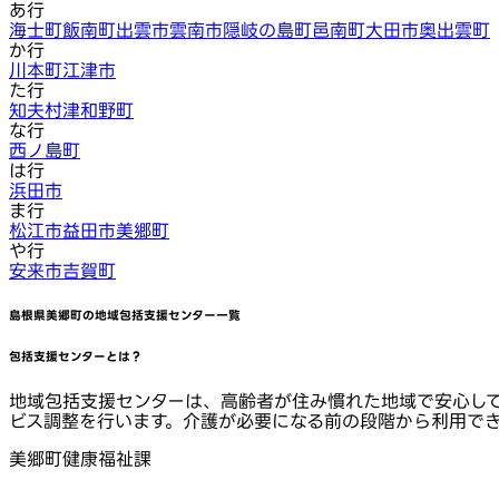
あ行
海士町
飯南町
出雲市
雲南市
隠岐の島町
邑南町
大田市
奥出雲町
か行
川本町
江津市
た行
知夫村
津和野町
な行
西ノ島町
は行
浜田市
ま行
松江市
益田市
美郷町
や行
安来市
吉賀町
島根県美郷町
の地域包括支援センター一覧
包括支援センターとは？
地域包括支援センターは、高齢者が住み慣れた地域で安心し
ビス調整を行います。介護が必要になる前の段階から利用で
美郷町健康福祉課