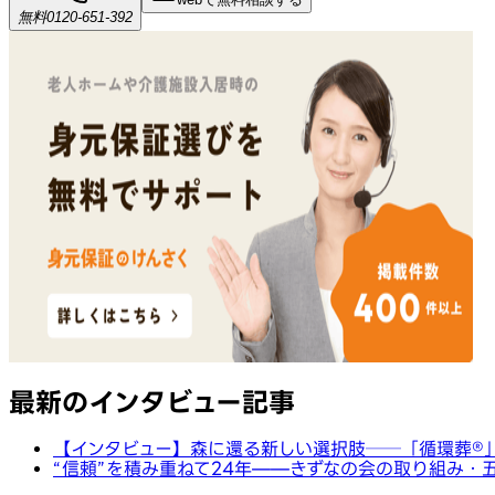
無料
0120-651-392
最新のインタビュー記事
【インタビュー】森に還る新しい選択肢──「循環葬®︎
“信頼”を積み重ねて24年——きずなの会の取り組み・