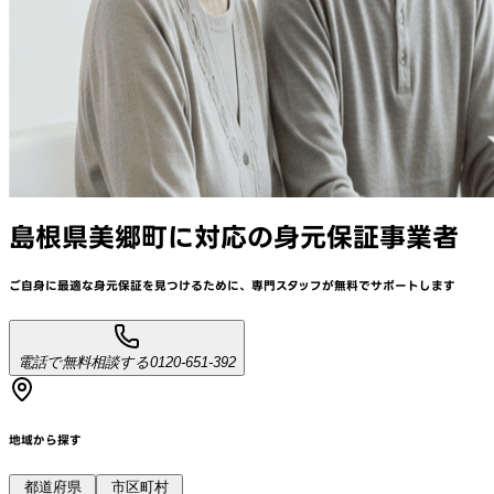
島根県美郷町
に対応
の身元保証事業者
ご自身に最適な身元保証を見つけるために、
専門スタッフが
無料でサポート
します
電話で無料相談する
0120-651-392
地域から探す
都道府県
市区町村