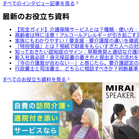
すべてのインタビュー記事を見る
最新のお役立ち資料
【完全ガイド】介護保険サービスとは？種類・使い方・
高齢者は特に注意！アルコールアレルギーが引き起こす
家族にもわかりやすい！要支援・要介護度の違いを徹底
「特別受益」とは？相続で財産をもらいすぎた人への対
知っておきたい認知症のサイン：早期発見と適切な介護
新入社員必読！身元保証書の書き方と提出までの流れを
「今の介護度が合わない…」と感じたら。要介護認定の
行政書士と司法書士、どちらに相談すべきか？判断基準
すべてのお役立ち資料を見る