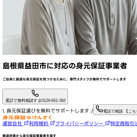
島根県益田市
に対応
の身元保証事業者
ご自身に最適な身元保証を見つけるために、
専門スタッフが
無料でサポート
します
電話で無料相談する
0120-651-392
\ 身元保証選びを無料でサポートします /
電話で相談 【こ
運営会社
利用規約
プライバシーポリシー
特定商取引
都道府県から身元保証事業者を探す