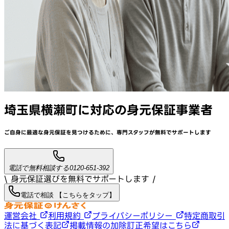
埼玉県横瀬町
に対応
の身元保証事業者
ご自身に最適な身元保証を見つけるために、
専門スタッフが
無料でサポート
します
電話で無料相談する
0120-651-392
\ 身元保証選びを無料でサポートします /
電話で相談 【こちらをタップ】
運営会社
利用規約
プライバシーポリシー
特定商取引
法に基づく表記
掲載情報の加除訂正希望はこちら