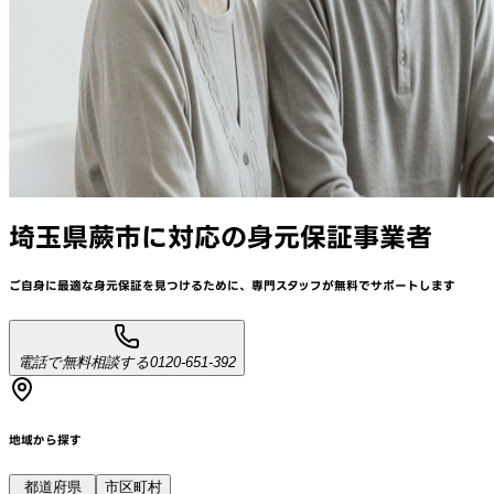
埼玉県蕨市
に対応
の身元保証事業者
ご自身に最適な身元保証を見つけるために、
専門スタッフが
無料でサポート
します
電話で無料相談する
0120-651-392
地域から探す
都道府県
市区町村