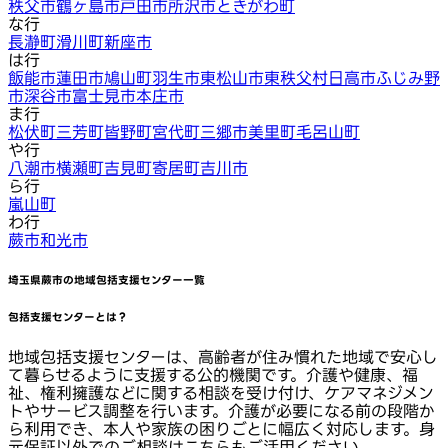
秩父市
鶴ヶ島市
戸田市
所沢市
ときがわ町
な行
長瀞町
滑川町
新座市
は行
飯能市
蓮田市
鳩山町
羽生市
東松山市
東秩父村
日高市
ふじみ野
市
深谷市
富士見市
本庄市
ま行
松伏町
三芳町
皆野町
宮代町
三郷市
美里町
毛呂山町
や行
八潮市
横瀬町
吉見町
寄居町
吉川市
ら行
嵐山町
わ行
蕨市
和光市
埼玉県蕨市
の地域包括支援センター一覧
包括支援センターとは？
地域包括支援センターは、高齢者が住み慣れた地域で安心し
て暮らせるように支援する公的機関です。介護や健康、福
祉、権利擁護などに関する相談を受け付け、ケアマネジメン
トやサービス調整を行います。介護が必要になる前の段階か
ら利用でき、本人や家族の困りごとに幅広く対応します。身
元保証以外でのご相談はこちらもご活用ください。