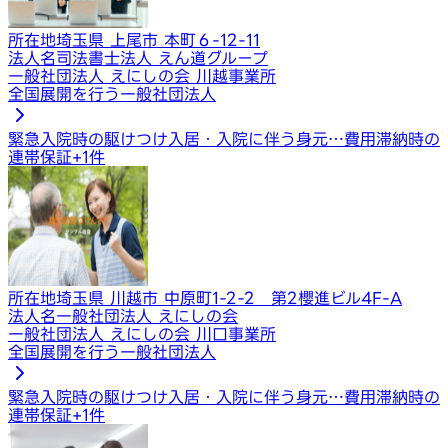
所在地
埼玉県 上尾市 本町６-12-11
法人名
司法書士法人 えん道グループ
一般社団法人 えにしの会 川越事業所
全国展開を行う一般社団法人
緊急入院時の駆けつけ
入居・入院に伴う身元…
費用滞納時の
連帯保証
+
1
件
所在地
埼玉県 川越市 中原町1-2-2 第2櫻進ビル4F-A
法人名
一般社団法人 えにしの会
一般社団法人 えにしの会 川口事業所
全国展開を行う一般社団法人
緊急入院時の駆けつけ
入居・入院に伴う身元…
費用滞納時の
連帯保証
+
1
件