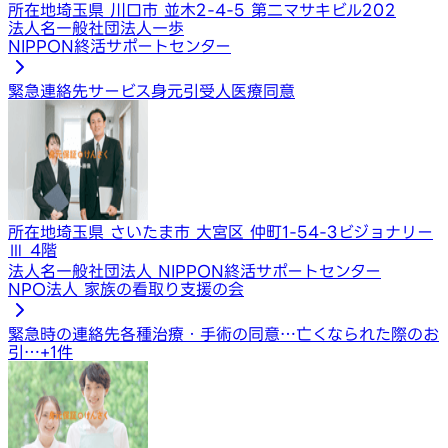
所在地
埼玉県 川口市 並木2-4-5 第二マサキビル202
法人名
一般社団法人一歩
NIPPON終活サポートセンター
緊急連絡先サービス
身元引受人
医療同意
所在地
埼玉県 さいたま市 大宮区 仲町1-54-3ビジョナリー
Ⅲ 4階
法人名
一般社団法人 NIPPON終活サポートセンター
NPO法人 家族の看取り支援の会
緊急時の連絡先
各種治療・手術の同意…
亡くなられた際のお
引…
+
1
件