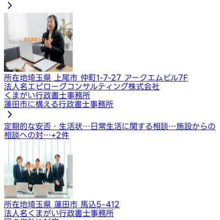
所在地
埼玉県 上尾市 仲町1-7-27 アークエムビル7F
法人名
エピローグコンサルティング株式会社
くまがい行政書士事務所
蓮田市に構える行政書士事務所
定期的な安否・生活状…
日常生活に関する相談…
施設からの
相談への対…
+
2
件
所在地
埼玉県 蓮田市 馬込5-412
法人名
くまがい行政書士事務所