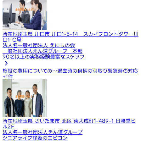
所在地
埼玉県 川口市 川口1-5-14 スカイフロントタワー川
口1-C号
法人名
一般社団法人 えにしの会
一般社団法人えん道グループ 本部
90名以上の実務経験豊富なスタッフ
施設の費用についての…
退去時の身柄の引取り
緊急時の対応
+
1
件
所在地
埼玉県 さいたま市 北区 東大成町1-489-1 日勝堂ビ
ル2F
法人名
一般社団法人えん道グループ
シニアライフ診断のエピコン