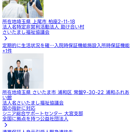
所在地
埼玉県 上尾市 柏座2-11-18
法人名
特定非営利活動法人 助け合い村
さいたまし福祉協議会
定期的に生活状況を確…
入院時保証機能
施設入所時保証機能
+
1
件
所在地
埼玉県 さいたま市 浦和区 常盤9-30-22 浦和ふれあ
い館
法人名
さいたまし福祉協議会
国の指針に対応
シニア総合サポートセンター 大宮支部
全国に拠点を持つ公益社団法人
連帯保証人
身元引受人
緊急連絡先