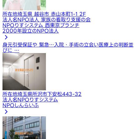
所在地
埼玉県 越谷市 赤山本町1-1 2F
法人名
NPO法人 家族の看取り支援の会
NPOりすシステム 西東京ブランチ
2000年設立のNPO法人
身元引受保証や 緊急…
入院・手術の立会い
医療上の判断並
びに …
所在地
埼玉県所沢市下安松443-32
法人名
NPOりすシステム
NPOしんらいふ