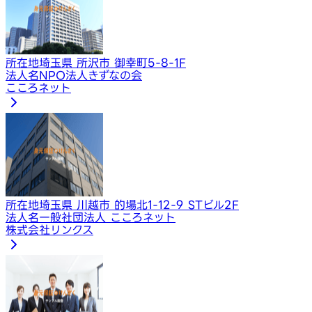
所在地
埼玉県 所沢市 御幸町5-8-1F
法人名
NPO法人きずなの会
こころネット
所在地
埼玉県 川越市 的場北1-12-9 STビル2F
法人名
一般社団法人 こころネット
株式会社リンクス