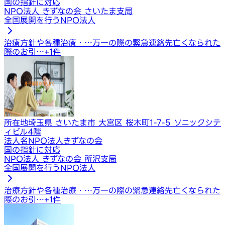
国の指針に対応
NPO法人 きずなの会 さいたま支局
全国展開を行うNPO法人
治療方針や各種治療・…
万一の際の緊急連絡先
亡くなられた
際のお引…
+
1
件
所在地
埼玉県 さいたま市 大宮区 桜木町1-7-5 ソニックシテ
ィビル4階
法人名
NPO法人きずなの会
国の指針に対応
NPO法人 きずなの会 所沢支局
全国展開を行うNPO法人
治療方針や各種治療・…
万一の際の緊急連絡先
亡くなられた
際のお引…
+
1
件