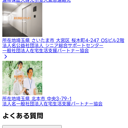
所在地
埼玉県 さいたま市 大宮区 桜木町4-247 OSビル2階
法人名
公益社団法人 シニア総合サポートセンター
一般社団法人在宅生活支援パートナー協会
所在地
埼玉県 北本市 中央3-79-1
法人名
一般社団法人在宅生活支援パートナー協会
よくある質問