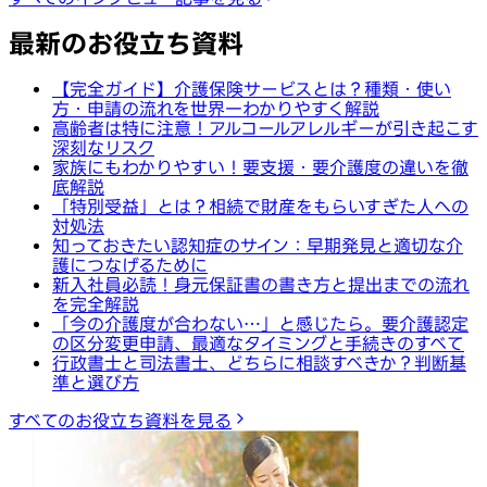
最新のお役立ち資料
【完全ガイド】介護保険サービスとは？種類・使い
方・申請の流れを世界一わかりやすく解説
高齢者は特に注意！アルコールアレルギーが引き起こす
深刻なリスク
家族にもわかりやすい！要支援・要介護度の違いを徹
底解説
「特別受益」とは？相続で財産をもらいすぎた人への
対処法
知っておきたい認知症のサイン：早期発見と適切な介
護につなげるために
新入社員必読！身元保証書の書き方と提出までの流れ
を完全解説
「今の介護度が合わない…」と感じたら。要介護認定
の区分変更申請、最適なタイミングと手続きのすべて
行政書士と司法書士、どちらに相談すべきか？判断基
準と選び方
すべてのお役立ち資料を見る