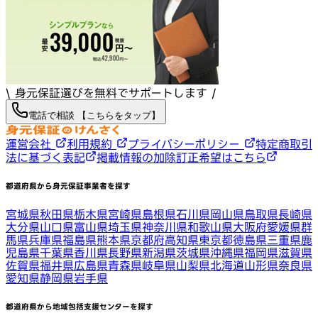
\ 身元保証選びを無料でサポートします /
電話で相談 【こちらをタップ】
運営会社
利用規約
プライバシーポリシー
特定商取引
法に基づく表記
掲載情報の加除訂正希望はこちら
都道府県から身元保証事業者を探す
宮城県
秋田県
栃木県
宮崎県
島根県
石川県
岡山県
鳥取県
長崎県
大分県
山口県
富山県
埼玉県
神奈川県
和歌山県
大阪府
愛媛県
群
馬県
兵庫県
福島県
熊本県
京都府
高知県
東京都
徳島県
三重県
鹿
児島県
千葉県
香川県
長野県
新潟県
茨城県
沖縄県
福岡県
滋賀県
佐賀県
福井県
広島県
青森県
岐阜県
山梨県
北海道
山形県
奈良県
愛知県
静岡県
岩手県
都道府県から地域包括支援センターを探す