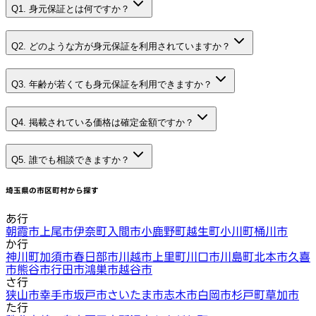
Q1. 身元保証とは何ですか？
Q2. どのような方が身元保証を利用されていますか？
Q3. 年齢が若くても身元保証を利用できますか？
Q4. 掲載されている価格は確定金額ですか？
Q5. 誰でも相談できますか？
埼玉県
の市区町村から探す
あ行
朝霞市
上尾市
伊奈町
入間市
小鹿野町
越生町
小川町
桶川市
か行
神川町
加須市
春日部市
川越市
上里町
川口市
川島町
北本市
久喜
市
熊谷市
行田市
鴻巣市
越谷市
さ行
狭山市
幸手市
坂戸市
さいたま市
志木市
白岡市
杉戸町
草加市
た行