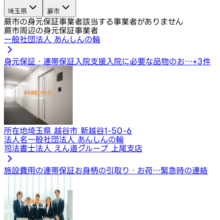
埼玉県
蕨市
蕨市の身元保証事業者
該当する事業者がありません
蕨市周辺の身元保証事業者
一般社団法人 あんしんの輪
身元保証・連帯保証
入院支援
入院に必要な品物のお…
+
3
件
所在地
埼玉県 越谷市 新越谷1-50-6
法人名
一般社団法人 あんしんの輪
司法書士法人 えん道グループ 上尾支店
施設費用の連帯保証
お身柄の引取り・お荷…
緊急時の連絡