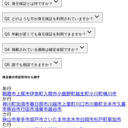
Q1. 身元保証とは何ですか？
Q2. どのような方が身元保証を利用されていますか？
Q3. 年齢が若くても身元保証を利用できますか？
Q4. 掲載されている価格は確定金額ですか？
Q5. 誰でも相談できますか？
埼玉県
の市区町村から探す
あ行
朝霞市
上尾市
伊奈町
入間市
小鹿野町
越生町
小川町
桶川市
か行
神川町
加須市
春日部市
川越市
上里町
川口市
川島町
北本市
久喜
市
熊谷市
行田市
鴻巣市
越谷市
さ行
狭山市
幸手市
坂戸市
さいたま市
志木市
白岡市
杉戸町
草加市
た行