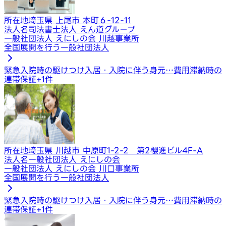
所在地
埼玉県 上尾市 本町６-12-11
法人名
司法書士法人 えん道グループ
一般社団法人 えにしの会 川越事業所
全国展開を行う一般社団法人
緊急入院時の駆けつけ
入居・入院に伴う身元…
費用滞納時の
連帯保証
+
1
件
所在地
埼玉県 川越市 中原町1-2-2 第2櫻進ビル4F-A
法人名
一般社団法人 えにしの会
一般社団法人 えにしの会 川口事業所
全国展開を行う一般社団法人
緊急入院時の駆けつけ
入居・入院に伴う身元…
費用滞納時の
連帯保証
+
1
件