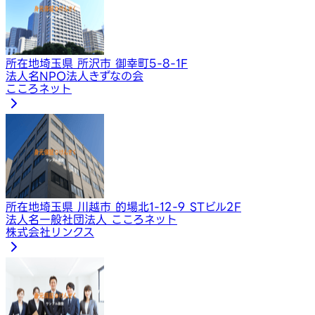
所在地
埼玉県 所沢市 御幸町5-8-1F
法人名
NPO法人きずなの会
こころネット
所在地
埼玉県 川越市 的場北1-12-9 STビル2F
法人名
一般社団法人 こころネット
株式会社リンクス