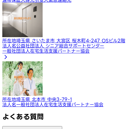
所在地
埼玉県 さいたま市 大宮区 桜木町4-247 OSビル2階
法人名
公益社団法人 シニア総合サポートセンター
一般社団法人在宅生活支援パートナー協会
所在地
埼玉県 北本市 中央3-79-1
法人名
一般社団法人在宅生活支援パートナー協会
よくある質問