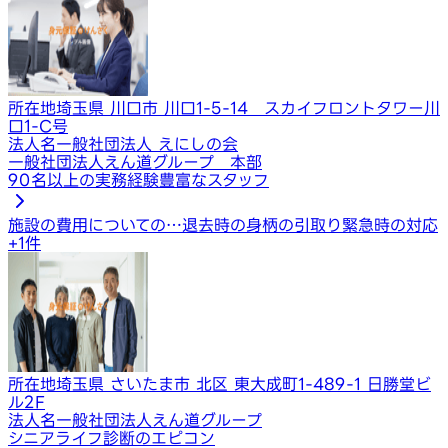
所在地
埼玉県 川口市 川口1-5-14 スカイフロントタワー川
口1-C号
法人名
一般社団法人 えにしの会
一般社団法人えん道グループ 本部
90名以上の実務経験豊富なスタッフ
施設の費用についての…
退去時の身柄の引取り
緊急時の対応
+
1
件
所在地
埼玉県 さいたま市 北区 東大成町1-489-1 日勝堂ビ
ル2F
法人名
一般社団法人えん道グループ
シニアライフ診断のエピコン