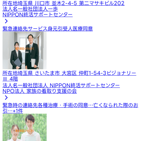
所在地
埼玉県 川口市 並木2-4-5 第二マサキビル202
法人名
一般社団法人一歩
NIPPON終活サポートセンター
緊急連絡先サービス
身元引受人
医療同意
所在地
埼玉県 さいたま市 大宮区 仲町1-54-3ビジョナリー
Ⅲ 4階
法人名
一般社団法人 NIPPON終活サポートセンター
NPO法人 家族の看取り支援の会
緊急時の連絡先
各種治療・手術の同意…
亡くなられた際のお
引…
+
1
件