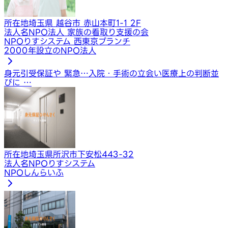
所在地
埼玉県 越谷市 赤山本町1-1 2F
法人名
NPO法人 家族の看取り支援の会
NPOりすシステム 西東京ブランチ
2000年設立のNPO法人
身元引受保証や 緊急…
入院・手術の立会い
医療上の判断並
びに …
所在地
埼玉県所沢市下安松443-32
法人名
NPOりすシステム
NPOしんらいふ