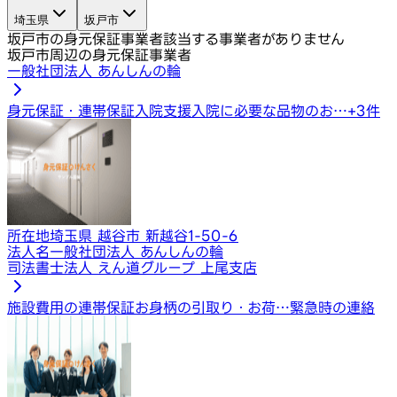
埼玉県
坂戸市
坂戸市の身元保証事業者
該当する事業者がありません
坂戸市周辺の身元保証事業者
一般社団法人 あんしんの輪
身元保証・連帯保証
入院支援
入院に必要な品物のお…
+
3
件
所在地
埼玉県 越谷市 新越谷1-50-6
法人名
一般社団法人 あんしんの輪
司法書士法人 えん道グループ 上尾支店
施設費用の連帯保証
お身柄の引取り・お荷…
緊急時の連絡