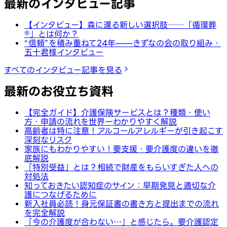
最新のインタビュー記事
【インタビュー】森に還る新しい選択肢──「循環葬
®︎」とは何か？
“信頼”を積み重ねて24年——きずなの会の取り組み・
五十君様インタビュー
すべてのインタビュー記事を見る
最新のお役立ち資料
【完全ガイド】介護保険サービスとは？種類・使い
方・申請の流れを世界一わかりやすく解説
高齢者は特に注意！アルコールアレルギーが引き起こす
深刻なリスク
家族にもわかりやすい！要支援・要介護度の違いを徹
底解説
「特別受益」とは？相続で財産をもらいすぎた人への
対処法
知っておきたい認知症のサイン：早期発見と適切な介
護につなげるために
新入社員必読！身元保証書の書き方と提出までの流れ
を完全解説
「今の介護度が合わない…」と感じたら。要介護認定