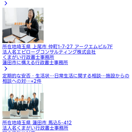
所在地
埼玉県 上尾市 仲町1-7-27 アークエムビル7F
法人名
エピローグコンサルティング株式会社
くまがい行政書士事務所
蓮田市に構える行政書士事務所
定期的な安否・生活状…
日常生活に関する相談…
施設からの
相談への対…
+
2
件
所在地
埼玉県 蓮田市 馬込5-412
法人名
くまがい行政書士事務所