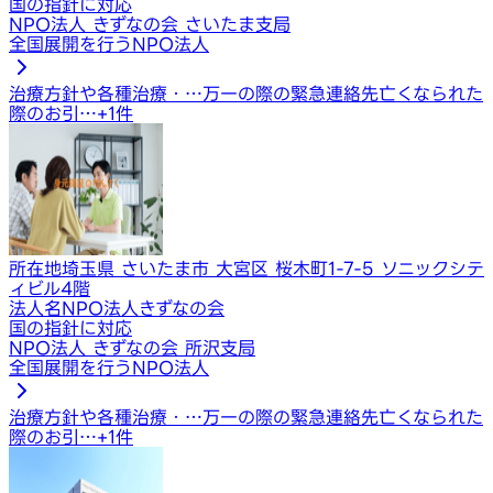
国の指針に対応
NPO法人 きずなの会 さいたま支局
全国展開を行うNPO法人
治療方針や各種治療・…
万一の際の緊急連絡先
亡くなられた
際のお引…
+
1
件
所在地
埼玉県 さいたま市 大宮区 桜木町1-7-5 ソニックシテ
ィビル4階
法人名
NPO法人きずなの会
国の指針に対応
NPO法人 きずなの会 所沢支局
全国展開を行うNPO法人
治療方針や各種治療・…
万一の際の緊急連絡先
亡くなられた
際のお引…
+
1
件