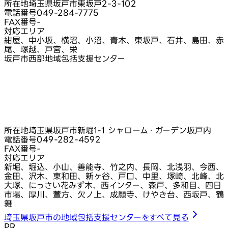
所在地
埼玉県坂戸市東坂戸2-3-102
電話番号
049-284-7775
FAX番号
-
対応エリア
紺屋、中小坂、横沼、小沼、青木、東坂戸、石井、島田、赤
尾、塚越、戸宮、栄
坂戸市西部地域包括支援センター
所在地
埼玉県坂戸市新堀1-1 シャローム・ガーデン坂戸内
電話番号
049-282-4592
FAX番号
-
対応エリア
新堀、堀込、小山、善能寺、竹之内、長岡、北浅羽、今西、
金田、沢木、東和田、新ヶ谷、戸口、中里、塚崎、北峰、北
大塚、にっさい花みず木、西インター、森戸、多和目、四日
市場、厚川、萱方、欠ノ上、成願寺、けやき台、西坂戸、鶴
舞
埼玉県坂戸市の地域包括支援センターをすべて見る
PR