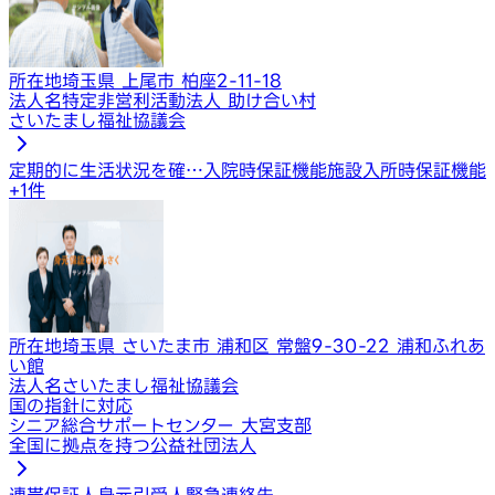
所在地
埼玉県 上尾市 柏座2-11-18
法人名
特定非営利活動法人 助け合い村
さいたまし福祉協議会
定期的に生活状況を確…
入院時保証機能
施設入所時保証機能
+
1
件
所在地
埼玉県 さいたま市 浦和区 常盤9-30-22 浦和ふれあ
い館
法人名
さいたまし福祉協議会
国の指針に対応
シニア総合サポートセンター 大宮支部
全国に拠点を持つ公益社団法人
連帯保証人
身元引受人
緊急連絡先