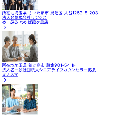
所在地
埼玉県 さいたま市 見沼区 大谷1252-8-203
法人名
株式会社リンクス
めーぷる わかば鶴ヶ島店
所在地
埼玉県 鶴ヶ島市 藤金901-54 1F
法人名
一般社団法人シニアライフカウンセラー協会
ミナスマ