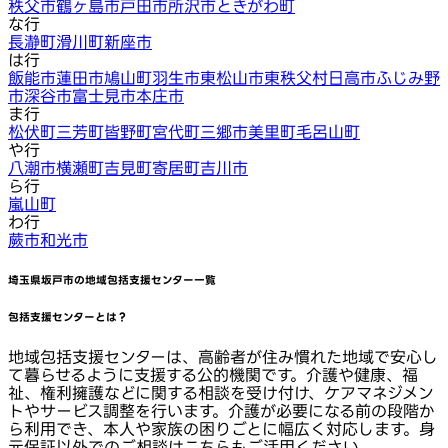
秩父市
鶴ヶ島市
戸田市
所沢市
ときがわ町
な行
長瀞町
滑川町
新座市
は行
飯能市
蓮田市
鳩山町
羽生市
東松山市
東秩父村
日高市
ふじみ野
市
深谷市
富士見市
本庄市
ま行
松伏町
三芳町
皆野町
宮代町
三郷市
美里町
毛呂山町
や行
八潮市
横瀬町
吉見町
寄居町
吉川市
ら行
嵐山町
わ行
蕨市
和光市
埼玉県坂戸市
の地域包括支援センター一覧
包括支援センターとは？
地域包括支援センターは、高齢者が住み慣れた地域で安心し
て暮らせるように支援する公的機関です。介護や健康、福
祉、権利擁護などに関する相談を受け付け、ケアマネジメン
トやサービス調整を行います。介護が必要になる前の段階か
ら利用でき、本人や家族の困りごとに幅広く対応します。身
元保証以外でのご相談はこちらもご活用ください。