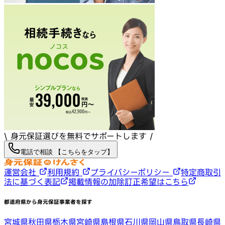
\ 身元保証選びを無料でサポートします /
電話で相談 【こちらをタップ】
運営会社
利用規約
プライバシーポリシー
特定商取引
法に基づく表記
掲載情報の加除訂正希望はこちら
都道府県から身元保証事業者を探す
宮城県
秋田県
栃木県
宮崎県
島根県
石川県
岡山県
鳥取県
長崎県