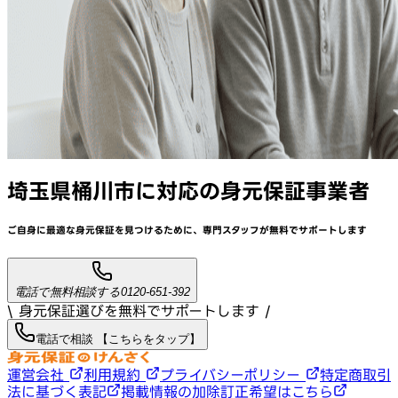
埼玉県桶川市
に対応
の身元保証事業者
ご自身に最適な身元保証を見つけるために、
専門スタッフが
無料でサポート
します
電話で無料相談する
0120-651-392
\ 身元保証選びを無料でサポートします /
電話で相談 【こちらをタップ】
運営会社
利用規約
プライバシーポリシー
特定商取引
法に基づく表記
掲載情報の加除訂正希望はこちら