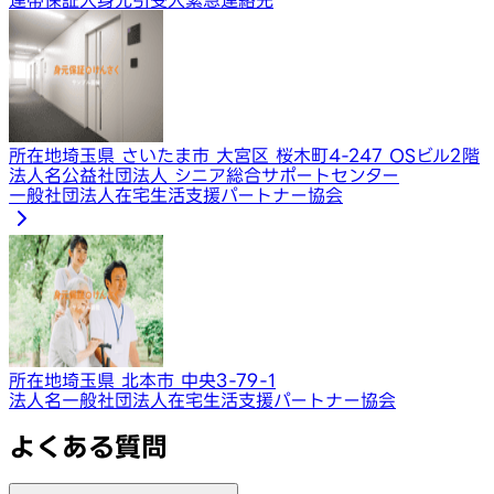
所在地
埼玉県 さいたま市 大宮区 桜木町4-247 OSビル2階
法人名
公益社団法人 シニア総合サポートセンター
一般社団法人在宅生活支援パートナー協会
所在地
埼玉県 北本市 中央3-79-1
法人名
一般社団法人在宅生活支援パートナー協会
よくある質問