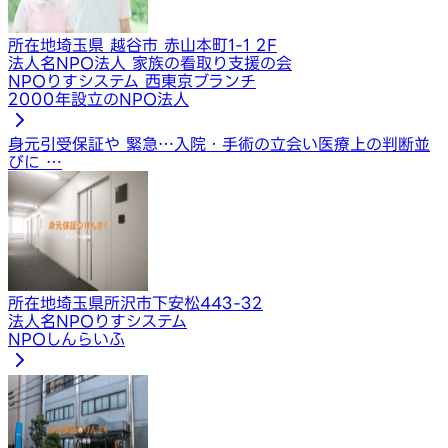
所在地
埼玉県 越谷市 赤山本町1-1 2F
法人名
NPO法人 家族の看取り支援の会
NPOりすシステム 西東京ブランチ
2000年設立のNPO法人
身元引受保証や 緊急…
入院・手術の立会い
医療上の判断並
びに …
所在地
埼玉県所沢市下安松443-32
法人名
NPOりすシステム
NPOしんらいふ