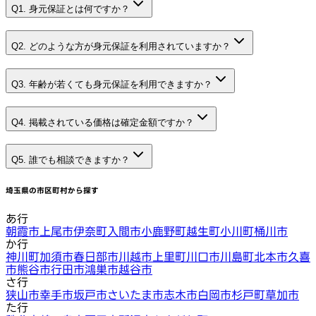
Q1. 身元保証とは何ですか？
Q2. どのような方が身元保証を利用されていますか？
Q3. 年齢が若くても身元保証を利用できますか？
Q4. 掲載されている価格は確定金額ですか？
Q5. 誰でも相談できますか？
埼玉県
の市区町村から探す
あ行
朝霞市
上尾市
伊奈町
入間市
小鹿野町
越生町
小川町
桶川市
か行
神川町
加須市
春日部市
川越市
上里町
川口市
川島町
北本市
久喜
市
熊谷市
行田市
鴻巣市
越谷市
さ行
狭山市
幸手市
坂戸市
さいたま市
志木市
白岡市
杉戸町
草加市
た行