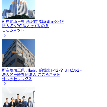
所在地
埼玉県 所沢市 御幸町5-8-1F
法人名
NPO法人きずなの会
こころネット
所在地
埼玉県 川越市 的場北1-12-9 STビル2F
法人名
一般社団法人 こころネット
株式会社リンクス