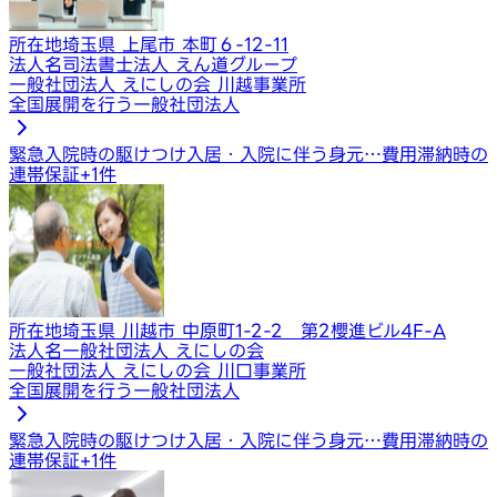
所在地
埼玉県 上尾市 本町６-12-11
法人名
司法書士法人 えん道グループ
一般社団法人 えにしの会 川越事業所
全国展開を行う一般社団法人
緊急入院時の駆けつけ
入居・入院に伴う身元…
費用滞納時の
連帯保証
+
1
件
所在地
埼玉県 川越市 中原町1-2-2 第2櫻進ビル4F-A
法人名
一般社団法人 えにしの会
一般社団法人 えにしの会 川口事業所
全国展開を行う一般社団法人
緊急入院時の駆けつけ
入居・入院に伴う身元…
費用滞納時の
連帯保証
+
1
件