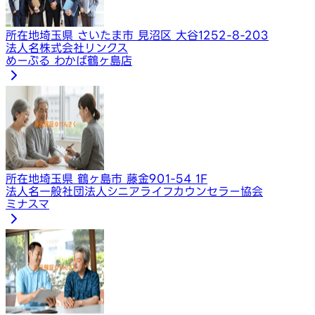
所在地
埼玉県 さいたま市 見沼区 大谷1252-8-203
法人名
株式会社リンクス
めーぷる わかば鶴ヶ島店
所在地
埼玉県 鶴ヶ島市 藤金901-54 1F
法人名
一般社団法人シニアライフカウンセラー協会
ミナスマ