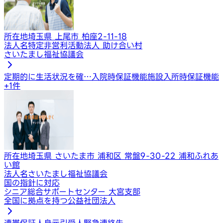
所在地
埼玉県 上尾市 柏座2-11-18
法人名
特定非営利活動法人 助け合い村
さいたまし福祉協議会
定期的に生活状況を確…
入院時保証機能
施設入所時保証機能
+
1
件
所在地
埼玉県 さいたま市 浦和区 常盤9-30-22 浦和ふれあ
い館
法人名
さいたまし福祉協議会
国の指針に対応
シニア総合サポートセンター 大宮支部
全国に拠点を持つ公益社団法人
連帯保証人
身元引受人
緊急連絡先