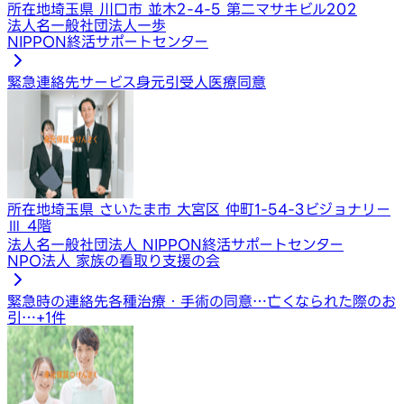
所在地
埼玉県 川口市 並木2-4-5 第二マサキビル202
法人名
一般社団法人一歩
NIPPON終活サポートセンター
緊急連絡先サービス
身元引受人
医療同意
所在地
埼玉県 さいたま市 大宮区 仲町1-54-3ビジョナリー
Ⅲ 4階
法人名
一般社団法人 NIPPON終活サポートセンター
NPO法人 家族の看取り支援の会
緊急時の連絡先
各種治療・手術の同意…
亡くなられた際のお
引…
+
1
件