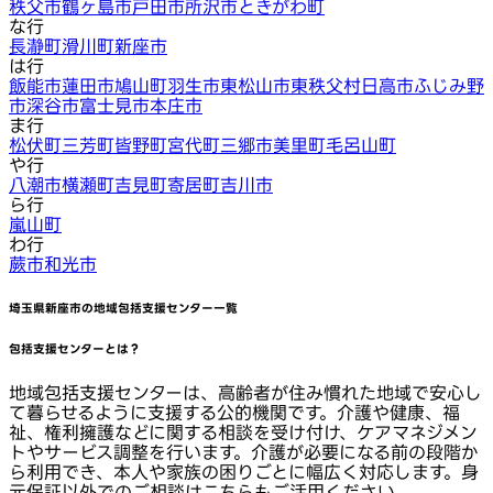
秩父市
鶴ヶ島市
戸田市
所沢市
ときがわ町
な行
長瀞町
滑川町
新座市
は行
飯能市
蓮田市
鳩山町
羽生市
東松山市
東秩父村
日高市
ふじみ野
市
深谷市
富士見市
本庄市
ま行
松伏町
三芳町
皆野町
宮代町
三郷市
美里町
毛呂山町
や行
八潮市
横瀬町
吉見町
寄居町
吉川市
ら行
嵐山町
わ行
蕨市
和光市
埼玉県新座市
の地域包括支援センター一覧
包括支援センターとは？
地域包括支援センターは、高齢者が住み慣れた地域で安心し
て暮らせるように支援する公的機関です。介護や健康、福
祉、権利擁護などに関する相談を受け付け、ケアマネジメン
トやサービス調整を行います。介護が必要になる前の段階か
ら利用でき、本人や家族の困りごとに幅広く対応します。身
元保証以外でのご相談はこちらもご活用ください。