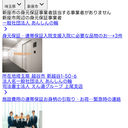
埼玉県
新座市
新座市の身元保証事業者
該当する事業者がありません
新座市周辺の身元保証事業者
一般社団法人 あんしんの輪
身元保証・連帯保証
入院支援
入院に必要な品物のお…
+
3
件
所在地
埼玉県 越谷市 新越谷1-50-6
法人名
一般社団法人 あんしんの輪
司法書士法人 えん道グループ 上尾支店
施設費用の連帯保証
お身柄の引取り・お荷…
緊急時の連絡