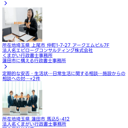
所在地
埼玉県 上尾市 仲町1-7-27 アークエムビル7F
法人名
エピローグコンサルティング株式会社
くまがい行政書士事務所
蓮田市に構える行政書士事務所
定期的な安否・生活状…
日常生活に関する相談…
施設からの
相談への対…
+
2
件
所在地
埼玉県 蓮田市 馬込5-412
法人名
くまがい行政書士事務所