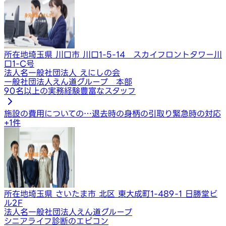
所在地
埼玉県 川口市 川口1-5-14 スカイフロントタワー川
口1-C号
法人名
一般社団法人 えにしの会
一般社団法人えん道グループ 本部
90名以上の実務経験豊富なスタッフ
施設の費用についての…
退去時の身柄の引取り
緊急時の対応
+
1
件
所在地
埼玉県 さいたま市 北区 東大成町1-489-1 日勝堂ビ
ル2F
法人名
一般社団法人えん道グループ
シニアライフ診断のエピコン