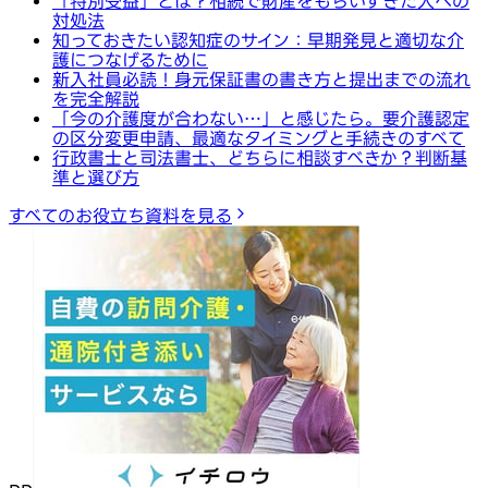
「特別受益」とは？相続で財産をもらいすぎた人への
対処法
知っておきたい認知症のサイン：早期発見と適切な介
護につなげるために
新入社員必読！身元保証書の書き方と提出までの流れ
を完全解説
「今の介護度が合わない…」と感じたら。要介護認定
の区分変更申請、最適なタイミングと手続きのすべて
行政書士と司法書士、どちらに相談すべきか？判断基
準と選び方
すべてのお役立ち資料を見る