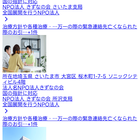
国の指針に対応
NPO法人 きずなの会 さいたま支局
全国展開を行うNPO法人
治療方針や各種治療・…
万一の際の緊急連絡先
亡くなられた
際のお引…
+
1
件
所在地
埼玉県 さいたま市 大宮区 桜木町1-7-5 ソニックシテ
ィビル4階
法人名
NPO法人きずなの会
国の指針に対応
NPO法人 きずなの会 所沢支局
全国展開を行うNPO法人
治療方針や各種治療・…
万一の際の緊急連絡先
亡くなられた
際のお引…
+
1
件