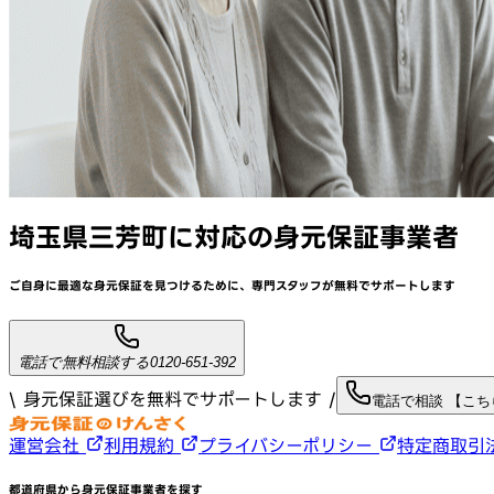
埼玉県三芳町
に対応
の身元保証事業者
ご自身に最適な身元保証を見つけるために、
専門スタッフが
無料でサポート
します
電話で無料相談する
0120-651-392
\ 身元保証選びを無料でサポートします /
電話で相談 【こ
運営会社
利用規約
プライバシーポリシー
特定商取引
都道府県から身元保証事業者を探す