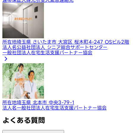
所在地
埼玉県 さいたま市 大宮区 桜木町4-247 OSビル2階
法人名
公益社団法人 シニア総合サポートセンター
一般社団法人在宅生活支援パートナー協会
所在地
埼玉県 北本市 中央3-79-1
法人名
一般社団法人在宅生活支援パートナー協会
よくある質問