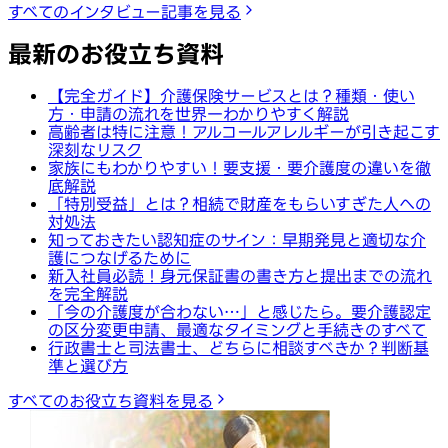
すべてのインタビュー記事を見る
最新のお役立ち資料
【完全ガイド】介護保険サービスとは？種類・使い
方・申請の流れを世界一わかりやすく解説
高齢者は特に注意！アルコールアレルギーが引き起こす
深刻なリスク
家族にもわかりやすい！要支援・要介護度の違いを徹
底解説
「特別受益」とは？相続で財産をもらいすぎた人への
対処法
知っておきたい認知症のサイン：早期発見と適切な介
護につなげるために
新入社員必読！身元保証書の書き方と提出までの流れ
を完全解説
「今の介護度が合わない…」と感じたら。要介護認定
の区分変更申請、最適なタイミングと手続きのすべて
行政書士と司法書士、どちらに相談すべきか？判断基
準と選び方
すべてのお役立ち資料を見る