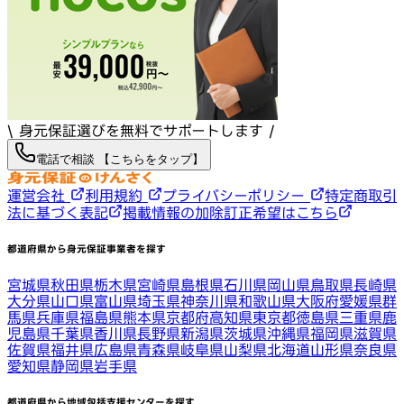
\ 身元保証選びを無料でサポートします /
電話で相談 【こちらをタップ】
運営会社
利用規約
プライバシーポリシー
特定商取引
法に基づく表記
掲載情報の加除訂正希望はこちら
都道府県から身元保証事業者を探す
宮城県
秋田県
栃木県
宮崎県
島根県
石川県
岡山県
鳥取県
長崎県
大分県
山口県
富山県
埼玉県
神奈川県
和歌山県
大阪府
愛媛県
群
馬県
兵庫県
福島県
熊本県
京都府
高知県
東京都
徳島県
三重県
鹿
児島県
千葉県
香川県
長野県
新潟県
茨城県
沖縄県
福岡県
滋賀県
佐賀県
福井県
広島県
青森県
岐阜県
山梨県
北海道
山形県
奈良県
愛知県
静岡県
岩手県
都道府県から地域包括支援センターを探す