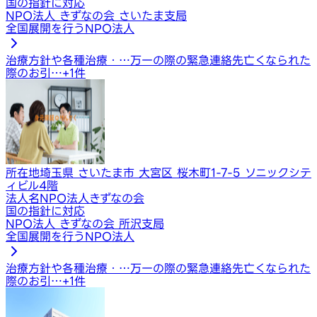
国の指針に対応
NPO法人 きずなの会 さいたま支局
全国展開を行うNPO法人
治療方針や各種治療・…
万一の際の緊急連絡先
亡くなられた
際のお引…
+
1
件
所在地
埼玉県 さいたま市 大宮区 桜木町1-7-5 ソニックシテ
ィビル4階
法人名
NPO法人きずなの会
国の指針に対応
NPO法人 きずなの会 所沢支局
全国展開を行うNPO法人
治療方針や各種治療・…
万一の際の緊急連絡先
亡くなられた
際のお引…
+
1
件