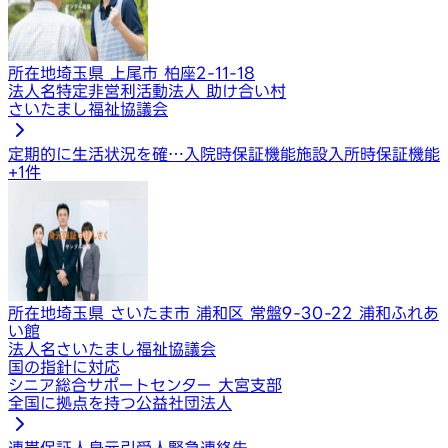
所在地
埼玉県 上尾市 柏座2-11-18
法人名
特定非営利活動法人 助け合い村
さいたまし福祉協議会
定期的に生活状況を確…
入院時保証機能
施設入所時保証機能
+
1
件
所在地
埼玉県 さいたま市 浦和区 常盤9-30-22 浦和ふれあ
い館
法人名
さいたまし福祉協議会
国の指針に対応
シニア総合サポートセンター 大宮支部
全国に拠点を持つ公益社団法人
連帯保証人
身元引受人
緊急連絡先