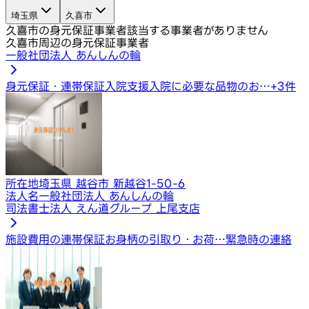
埼玉県
久喜市
久喜市の身元保証事業者
該当する事業者がありません
久喜市周辺の身元保証事業者
一般社団法人 あんしんの輪
身元保証・連帯保証
入院支援
入院に必要な品物のお…
+
3
件
所在地
埼玉県 越谷市 新越谷1-50-6
法人名
一般社団法人 あんしんの輪
司法書士法人 えん道グループ 上尾支店
施設費用の連帯保証
お身柄の引取り・お荷…
緊急時の連絡