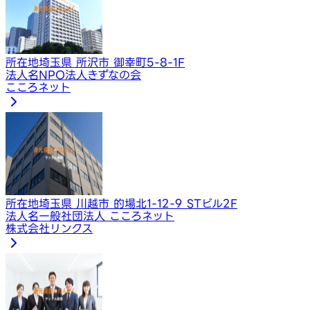
所在地
埼玉県 所沢市 御幸町5-8-1F
法人名
NPO法人きずなの会
こころネット
所在地
埼玉県 川越市 的場北1-12-9 STビル2F
法人名
一般社団法人 こころネット
株式会社リンクス