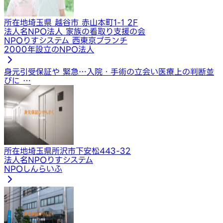
所在地
埼玉県 越谷市 赤山本町1-1 2F
法人名
NPO法人 家族の看取り支援の会
NPOりすシステム 西東京ブランチ
2000年設立のNPO法人
身元引受保証や 緊急…
入院・手術の立会い
医療上の判断並
びに …
所在地
埼玉県所沢市下安松443-32
法人名
NPOりすシステム
NPOしんらいふ