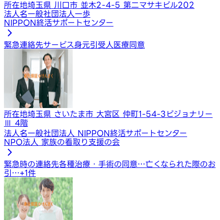
所在地
埼玉県 川口市 並木2-4-5 第二マサキビル202
法人名
一般社団法人一歩
NIPPON終活サポートセンター
緊急連絡先サービス
身元引受人
医療同意
所在地
埼玉県 さいたま市 大宮区 仲町1-54-3ビジョナリー
Ⅲ 4階
法人名
一般社団法人 NIPPON終活サポートセンター
NPO法人 家族の看取り支援の会
緊急時の連絡先
各種治療・手術の同意…
亡くなられた際のお
引…
+
1
件