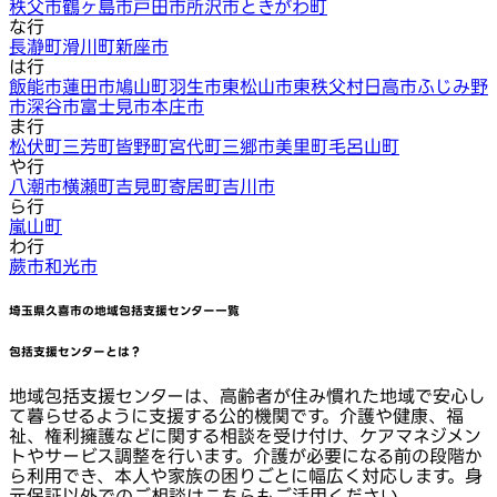
秩父市
鶴ヶ島市
戸田市
所沢市
ときがわ町
な行
長瀞町
滑川町
新座市
は行
飯能市
蓮田市
鳩山町
羽生市
東松山市
東秩父村
日高市
ふじみ野
市
深谷市
富士見市
本庄市
ま行
松伏町
三芳町
皆野町
宮代町
三郷市
美里町
毛呂山町
や行
八潮市
横瀬町
吉見町
寄居町
吉川市
ら行
嵐山町
わ行
蕨市
和光市
埼玉県久喜市
の地域包括支援センター一覧
包括支援センターとは？
地域包括支援センターは、高齢者が住み慣れた地域で安心し
て暮らせるように支援する公的機関です。介護や健康、福
祉、権利擁護などに関する相談を受け付け、ケアマネジメン
トやサービス調整を行います。介護が必要になる前の段階か
ら利用でき、本人や家族の困りごとに幅広く対応します。身
元保証以外でのご相談はこちらもご活用ください。