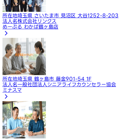
所在地
埼玉県 さいたま市 見沼区 大谷1252-8-203
法人名
株式会社リンクス
めーぷる わかば鶴ヶ島店
所在地
埼玉県 鶴ヶ島市 藤金901-54 1F
法人名
一般社団法人シニアライフカウンセラー協会
ミナスマ