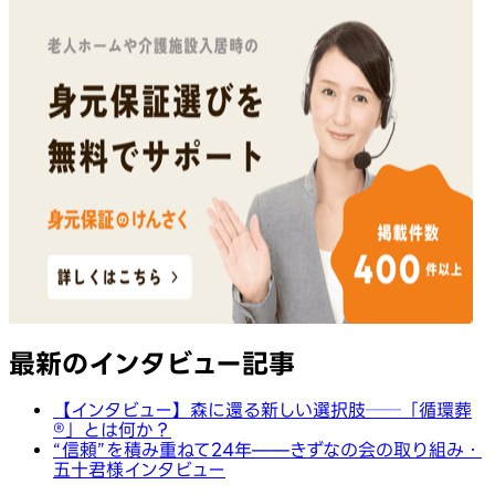
最新のインタビュー記事
【インタビュー】森に還る新しい選択肢──「循環葬
®︎」とは何か？
“信頼”を積み重ねて24年——きずなの会の取り組み・
五十君様インタビュー