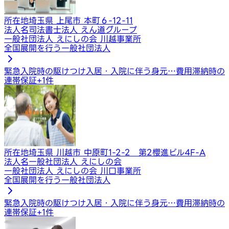
所在地
埼玉県 上尾市 本町６-12-11
法人名
司法書士法人 えん道グループ
一般社団法人 えにしの会 川越事業所
全国展開を行う一般社団法人
緊急入院時の駆けつけ
入居・入院に伴う身元…
費用滞納時の
連帯保証
+
1
件
所在地
埼玉県 川越市 中原町1-2-2 第2櫻進ビル4F-A
法人名
一般社団法人 えにしの会
一般社団法人 えにしの会 川口事業所
全国展開を行う一般社団法人
緊急入院時の駆けつけ
入居・入院に伴う身元…
費用滞納時の
連帯保証
+
1
件