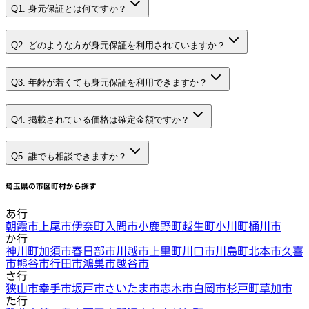
Q1. 身元保証とは何ですか？
Q2. どのような方が身元保証を利用されていますか？
Q3. 年齢が若くても身元保証を利用できますか？
Q4. 掲載されている価格は確定金額ですか？
Q5. 誰でも相談できますか？
埼玉県
の市区町村から探す
あ行
朝霞市
上尾市
伊奈町
入間市
小鹿野町
越生町
小川町
桶川市
か行
神川町
加須市
春日部市
川越市
上里町
川口市
川島町
北本市
久喜
市
熊谷市
行田市
鴻巣市
越谷市
さ行
狭山市
幸手市
坂戸市
さいたま市
志木市
白岡市
杉戸町
草加市
た行