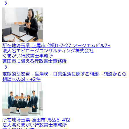
所在地
埼玉県 上尾市 仲町1-7-27 アークエムビル7F
法人名
エピローグコンサルティング株式会社
くまがい行政書士事務所
蓮田市に構える行政書士事務所
定期的な安否・生活状…
日常生活に関する相談…
施設からの
相談への対…
+
2
件
所在地
埼玉県 蓮田市 馬込5-412
法人名
くまがい行政書士事務所