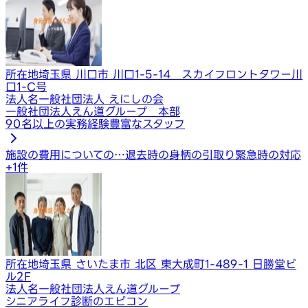
所在地
埼玉県 川口市 川口1-5-14 スカイフロントタワー川
口1-C号
法人名
一般社団法人 えにしの会
一般社団法人えん道グループ 本部
90名以上の実務経験豊富なスタッフ
施設の費用についての…
退去時の身柄の引取り
緊急時の対応
+
1
件
所在地
埼玉県 さいたま市 北区 東大成町1-489-1 日勝堂ビ
ル2F
法人名
一般社団法人えん道グループ
シニアライフ診断のエピコン