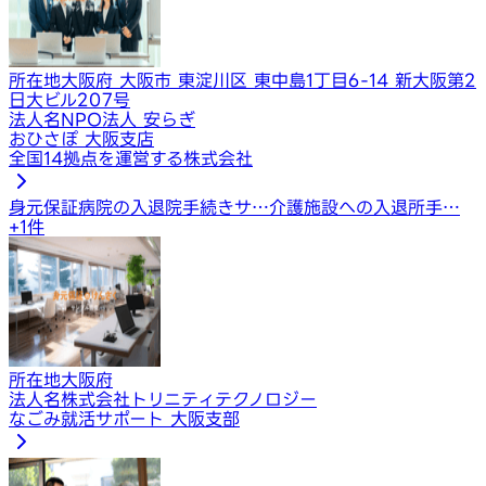
所在地
大阪府 大阪市 東淀川区 東中島1丁目6-14 新大阪第2
日大ビル207号
法人名
NPO法人 安らぎ
おひさぽ 大阪支店
全国14拠点を運営する株式会社
身元保証
病院の入退院手続きサ…
介護施設への入退所手…
+
1
件
所在地
大阪府
法人名
株式会社トリニティテクノロジー
なごみ就活サポート 大阪支部