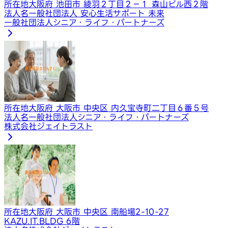
所在地
大阪府 池田市 綾羽２丁目２−１ 森山ビル西２階
法人名
一般社団法人 安心生活サポート 未来
一般社団法人シニア・ライフ・パートナーズ
所在地
大阪府 大阪市 中央区 内久宝寺町二丁目６番５号
法人名
一般社団法人シニア・ライフ・パートナーズ
株式会社ジェイトラスト
所在地
大阪府 大阪市 中央区 南船場2-10-27
KAZU.IT.BLDG 6階