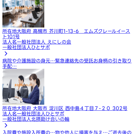
所在地
大阪府 高槻市 芥川町1-13-6 エムズクレールイース
ト101号
法人名
一般社団法人 えにしの会
一般社団法人ひとサポ
病院や介護施設の身元…
緊急連絡先の受託
お身柄の引き取り
手配…
所在地
大阪府 大阪市 淀川区 西中島４丁目７-２０ 302号
法人名
一般社団法人ひとサポ
一般社団法人北摂助け合いの輪
入院費や施設入所費の…
物や他人に損害を与え…
ご逝去後の