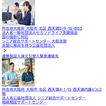
所在地
大阪府 大阪市 北区 西天満5-9-16-803
法人名
一般社団法人セカンドライフ支援協会
国の指針に対応
シニア総合サポートセンター 大阪支部
全国に拠点を持つ公益社団法人
連帯保証人
身元引受人
緊急連絡先
所在地
大阪府 大阪市 北区 西天満4-1-15 西天満内藤ビル3
階
法人名
公益社団法人 シニア総合サポートセンター
相続相談サポートセンター