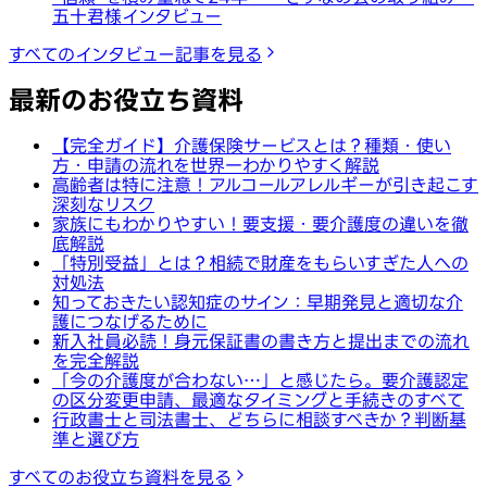
五十君様インタビュー
すべてのインタビュー記事を見る
最新のお役立ち資料
【完全ガイド】介護保険サービスとは？種類・使い
方・申請の流れを世界一わかりやすく解説
高齢者は特に注意！アルコールアレルギーが引き起こす
深刻なリスク
家族にもわかりやすい！要支援・要介護度の違いを徹
底解説
「特別受益」とは？相続で財産をもらいすぎた人への
対処法
知っておきたい認知症のサイン：早期発見と適切な介
護につなげるために
新入社員必読！身元保証書の書き方と提出までの流れ
を完全解説
「今の介護度が合わない…」と感じたら。要介護認定
の区分変更申請、最適なタイミングと手続きのすべて
行政書士と司法書士、どちらに相談すべきか？判断基
準と選び方
すべてのお役立ち資料を見る