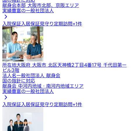
献身会本部 大阪市北部、京阪エリア
実績豊富の一般社団法人
入院保証
入居保証
見守り定期訪問
+
1
件
所在地
大阪府 大阪市 北区天神橋2丁目4番17号 千代田第一
ビル3階
法人名
一般社団法人 献身会
国の指針に対応
献身会 中河内地域・南河内地域エリア
実績豊富の一般社団法人
入院保証
入居保証
見守り定期訪問
+
1
件