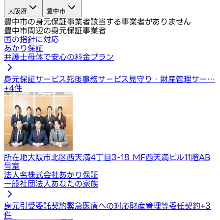
大阪府
豊中市
豊中市の身元保証事業者
該当する事業者がありません
豊中市周辺の身元保証事業者
国の指針に対応
あかり保証
弁護士母体で安心の料金プラン
身元保証サービス
死後事務サービス
見守り・財産管理サー…
+
4
件
所在地
大阪市北区西天満4丁目3-18 MF西天満ビル11階AB
号室
法人名
株式会社あかり保証
一般社団法人あなたの家族
身元引受委託契約
緊急医療への対応
財産管理等委任契約
+
3
件