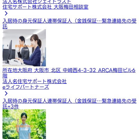
法人名
株式会社ジェイトラスト
住宅サポート株式会社 大阪梅田相談室
入居時の身元保証人
連帯保証人（金銭保証…
緊急連絡先の受
託
所在地
大阪府 大阪市 北区 中崎西4-3-32 ARCA梅田ビル6
階
法人名
住宅サポート株式会社
eライフパートナーズ
入居時の身元保証人
連帯保証人（金銭保証…
緊急連絡先の受
託
+
3
件