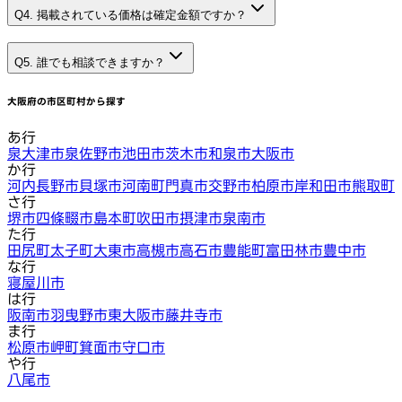
Q4. 掲載されている価格は確定金額ですか？
Q5. 誰でも相談できますか？
大阪府
の市区町村から探す
あ行
泉大津市
泉佐野市
池田市
茨木市
和泉市
大阪市
か行
河内長野市
貝塚市
河南町
門真市
交野市
柏原市
岸和田市
熊取町
さ行
堺市
四條畷市
島本町
吹田市
摂津市
泉南市
た行
田尻町
太子町
大東市
高槻市
高石市
豊能町
富田林市
豊中市
な行
寝屋川市
は行
阪南市
羽曳野市
東大阪市
藤井寺市
ま行
松原市
岬町
箕面市
守口市
や行
八尾市