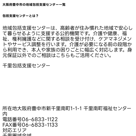
大阪府豊中市
の地域包括支援センター一覧
包括支援センターとは？
地域包括支援センターは、高齢者が住み慣れた地域で安心し
て暮らせるように支援する公的機関です。介護や健康、福
祉、権利擁護などに関する相談を受け付け、ケアマネジメン
トやサービス調整を行います。介護が必要になる前の段階か
ら利用でき、本人や家族の困りごとに幅広く対応します。身
元保証以外でのご相談はこちらもご活用ください。
千里包括支援センター
所在地
大阪府豊中市新千里南町1-1-1 千里南町福祉センター
内
電話番号
06-6833-1122
FAX番号
06-6833-1133
対応エリア
千里圏域全域