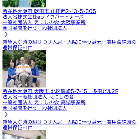
所在地
大阪府 吹田市 山田西2-13-5-305
法人名
株式会社eライフパートナーズ
一般社団法人 えにしの会 大阪事業所
全国展開を行う一般社団法人
緊急入院時の駆けつけ
入居・入院に伴う身元…
費用滞納時の
連帯保証
+
1
件
所在地
大阪府 大阪市 北区豊崎5-7-15 多田ビル2F
法人名
一般社団法人 えにしの会
一般社団法人 えにしの会 高槻事業所
全国展開を行う一般社団法人
緊急入院時の駆けつけ
入居・入院に伴う身元…
費用滞納時の
連帯保証
+
1
件