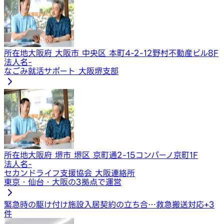
所在地
大阪府 大阪市 中央区 本町4-2-12野村不動産ビル8F
法人名
-
なごみ就活サポート 大阪堺支部
所在地
大阪府 堺市 堺区 京町通2-15コンパーノ京町1F
法人名
-
セカンドライフ支援協会 大阪連絡所
東京・仙台・大阪の3拠点で運営
緊急時の駆け付け
施設入居契約の立ち合…
救急搬送対応
+
3
件