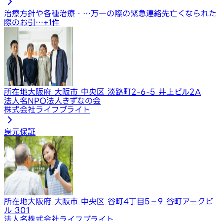
治療方針や各種治療・…
万一の際の緊急連絡先
亡くなられた
際のお引…
+
1
件
所在地
大阪府 大阪市 中央区 淡路町2-6-5 井上ビル2A
法人名
NPO法人きずなの会
株式会社ライフブライト
身元保証
所在地
大阪府 大阪市 中央区 谷町4丁目5－9 谷町アークビ
ル 301
法人名
株式会社ライフブライト