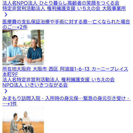
法人名
NPO法人 ひとり暮らし高齢者の笑顔をつくる会
特定非営利活動法人 権利擁護支援 いちえの会 大阪事業所
医療費の支払保証
治療や手術に対する意…
亡くなられた場合
のご…
+
2
件
所在地
大阪府 大阪市 西区 阿波座1-6-13 カーニープレイス
本町9F
法人名
特定非営利活動法人 権利擁護支援 いちえの会
NPO法人 いきいきつながる会
みまもり訪問
入院・入所時の身元保…
緊急の身元引き受け・
…
+
1
件