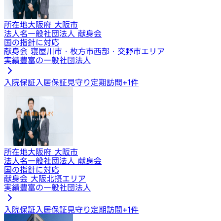
所在地
大阪府 大阪市
法人名
一般社団法人 献身会
国の指針に対応
献身会 寝屋川市・枚方市西部・交野市エリア
実績豊富の一般社団法人
入院保証
入居保証
見守り定期訪問
+
1
件
所在地
大阪府 大阪市
法人名
一般社団法人 献身会
国の指針に対応
献身会 大阪北摂エリア
実績豊富の一般社団法人
入院保証
入居保証
見守り定期訪問
+
1
件