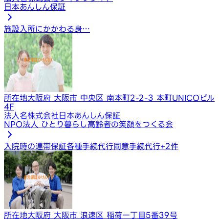
日本あんしん保証
施設入所にかかわる身…
所在地
大阪府 大阪市 中央区 南本町2-2-3 本町UNICOビル
4F
法人名
株式会社日本あんしん保証
NPO法人 ひとり暮らし高齢者の笑顔をつくる会
入院時の連帯保証
各種手続代行
同意手続代行
+
2
件
所在地
大阪府 大阪市 浪速区 稲荷一丁目5番39号