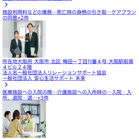
施設利用料などの債務…
死亡時の身柄の引き取…
ケアプラン
の同意
+
2
件
所在地
大阪府 大阪市 北区 梅田一丁目11番４号 大阪駅前第
４ビル２４階
法人名
一般社団法人リレーションサポート協会
一般社団法人 安心生活サポート 未来
医療施設への入院の際…
介護施設への入所時の…
入院・入
所、退院・退…
+
3
件