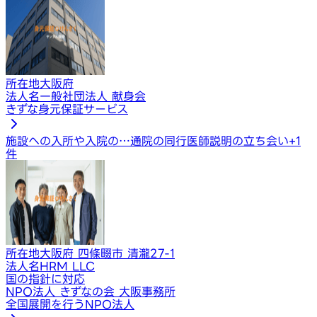
所在地
大阪府
法人名
一般社団法人 献身会
きずな身元保証サービス
施設への入所や入院の…
通院の同行
医師説明の立ち会い
+
1
件
所在地
大阪府 四條畷市 清瀧27-1
法人名
HRM LLC
国の指針に対応
NPO法人 きずなの会 大阪事務所
全国展開を行うNPO法人