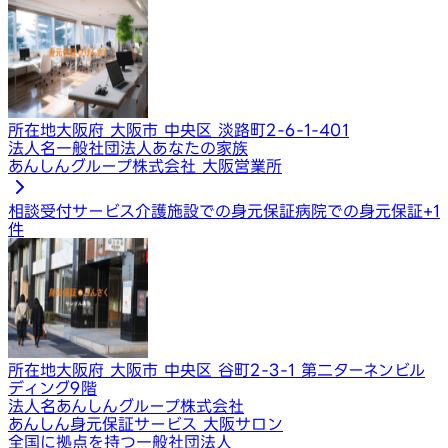
所在地
大阪府 大阪市 中央区 淡路町2-6-1-401
法人名
一般社団法人あなたの家族
あんしんグループ株式会社 大阪営業所
相談受付サービス
介護施設での身元保証
病院での身元保証
+
1
件
所在地
大阪府 大阪市 中央区 谷町2-3-1 第二ターネンビル
ディング9階
法人名
あんしんグループ株式会社
あんしん身元保証サービス 大阪サロン
全国に拠点を持つ一般社団法人