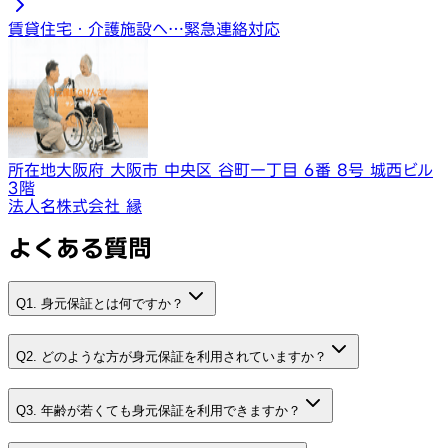
賃貸住宅・介護施設へ…
緊急連絡対応
所在地
大阪府 大阪市 中央区 谷町一丁目 6番 8号 城西ビル
3階
法人名
株式会社 縁
よくある質問
Q1. 身元保証とは何ですか？
Q2. どのような方が身元保証を利用されていますか？
Q3. 年齢が若くても身元保証を利用できますか？