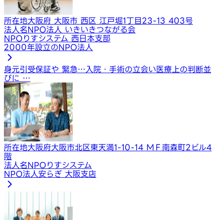
所在地
大阪府 大阪市 西区 江戸堀1丁目23-13 403号
法人名
NPO法人 いきいきつながる会
NPOりすシステム 西日本支部
2000年設立のNPO法人
身元引受保証や 緊急…
入院・手術の立会い
医療上の判断並
びに …
所在地
大阪府大阪市北区東天満1-10-14 ＭＦ南森町2ビル4
階
法人名
NPOりすシステム
NPO法人安らぎ 大阪支店