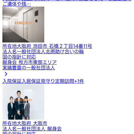
ご遺体や残…
所在地
大阪府 池田市 石橋２丁目14番11号
法人名
一般社団法人北摂助け合いの輪
国の指針に対応
献身会 枚方市東部エリア
実績豊富の一般社団法人
入院保証
入居保証
見守り定期訪問
+
1
件
所在地
大阪府 大阪市
法人名
一般社団法人 献身会
国の指針に対応