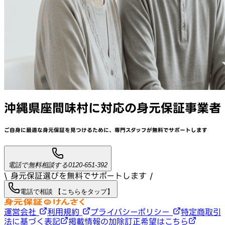
沖縄県座間味村
に対応
の身元保証事業者
ご自身に最適な身元保証を見つけるために、
専門スタッフが
無料でサポート
します
電話で無料相談する
0120-651-392
\ 身元保証選びを無料でサポートします /
電話で相談 【こちらをタップ】
運営会社
利用規約
プライバシーポリシー
特定商取引
法に基づく表記
掲載情報の加除訂正希望はこちら