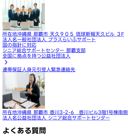
所在地
沖縄県 那覇市 天久９０５ 琉球新報天久ビル ３F
法人名
一般社団法人 プラスらいふサポート
国の指針に対応
シニア総合サポートセンター 那覇支部
全国に拠点を持つ公益社団法人
連帯保証人
身元引受人
緊急連絡先
所在地
沖縄県 那覇市 壺川3-2-6 壺川ビル3階1号棟南側
法人名
公益社団法人 シニア総合サポートセンター
よくある質問