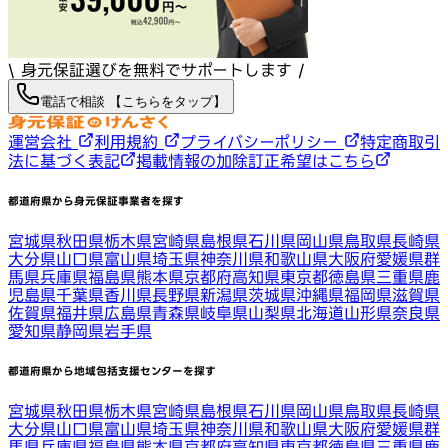
\ 身元保証選びを無料でサポートします /
電話で相談 【こちらをタップ】
運営会社
利用規約
プライバシーポリシー
特定商取引
法に基づく表記
掲載情報の加除訂正希望はこちら
都道府県から身元保証事業者を探す
宮城県
秋田県
栃木県
宮崎県
島根県
石川県
岡山県
鳥取県
長崎県
大分県
山口県
富山県
埼玉県
神奈川県
和歌山県
大阪府
愛媛県
群
馬県
兵庫県
福島県
熊本県
京都府
高知県
東京都
徳島県
三重県
鹿
児島県
千葉県
香川県
長野県
新潟県
茨城県
沖縄県
福岡県
滋賀県
佐賀県
福井県
広島県
青森県
岐阜県
山梨県
北海道
山形県
奈良県
愛知県
静岡県
岩手県
都道府県から地域包括支援センターを探す
宮城県
秋田県
栃木県
宮崎県
島根県
石川県
岡山県
鳥取県
長崎県
大分県
山口県
富山県
埼玉県
神奈川県
和歌山県
大阪府
愛媛県
群
馬県
兵庫県
福島県
熊本県
京都府
高知県
東京都
徳島県
三重県
鹿