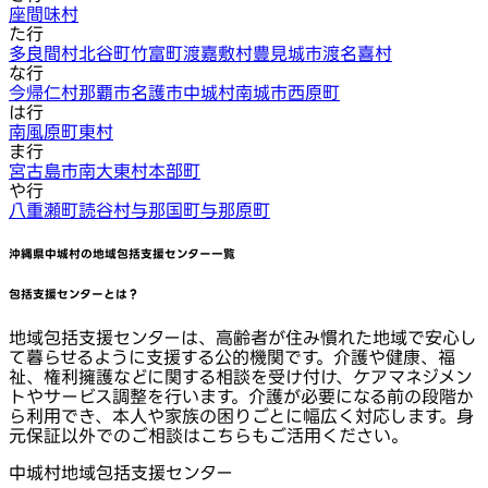
座間味村
た行
多良間村
北谷町
竹富町
渡嘉敷村
豊見城市
渡名喜村
な行
今帰仁村
那覇市
名護市
中城村
南城市
西原町
は行
南風原町
東村
ま行
宮古島市
南大東村
本部町
や行
八重瀬町
読谷村
与那国町
与那原町
沖縄県中城村
の地域包括支援センター一覧
包括支援センターとは？
地域包括支援センターは、高齢者が住み慣れた地域で安心し
て暮らせるように支援する公的機関です。介護や健康、福
祉、権利擁護などに関する相談を受け付け、ケアマネジメン
トやサービス調整を行います。介護が必要になる前の段階か
ら利用でき、本人や家族の困りごとに幅広く対応します。身
元保証以外でのご相談はこちらもご活用ください。
中城村地域包括支援センター