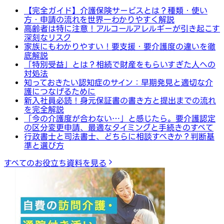
【完全ガイド】介護保険サービスとは？種類・使い
方・申請の流れを世界一わかりやすく解説
高齢者は特に注意！アルコールアレルギーが引き起こす
深刻なリスク
家族にもわかりやすい！要支援・要介護度の違いを徹
底解説
「特別受益」とは？相続で財産をもらいすぎた人への
対処法
知っておきたい認知症のサイン：早期発見と適切な介
護につなげるために
新入社員必読！身元保証書の書き方と提出までの流れ
を完全解説
「今の介護度が合わない…」と感じたら。要介護認定
の区分変更申請、最適なタイミングと手続きのすべて
行政書士と司法書士、どちらに相談すべきか？判断基
準と選び方
すべてのお役立ち資料を見る