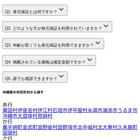
Q1. 身元保証とは何ですか？
Q2. どのような方が身元保証を利用されていますか？
Q3. 年齢が若くても身元保証を利用できますか？
Q4. 掲載されている価格は確定金額ですか？
Q5. 誰でも相談できますか？
沖縄県
の市区町村から探す
あ行
粟国村
伊是名村
伊江村
石垣市
伊平屋村
糸満市
浦添市
うるま市
沖縄市
大宜味村
恩納村
か行
嘉手納町
金武町
宜野座村
宜野湾市
北中城村
北大東村
久米島町
国頭村
さ行