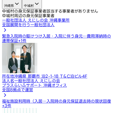
沖縄県
中城村
中城村の身元保証事業者
該当する事業者がありません
中城村周辺の身元保証事業者
一般社団法人 えにしの会 沖縄事業所
全国展開を行う一般社団法人
緊急入院時の駆けつけ
入居・入院に伴う身元…
費用滞納時の
連帯保証
+
1
件
所在地
沖縄県 那覇市 泊2-1-18 T＆C泊ビル4F
法人名
一般社団法人 えにしの会
プラスらいふサポート 沖縄オフィス
全国8拠点で運営
福祉施設利用時（入居…
入院時の身元保証
退去時の現状回復
+
3
件