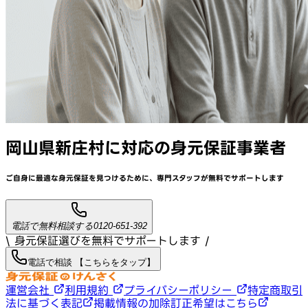
岡山県新庄村
に対応
の身元保証事業者
ご自身に最適な身元保証を見つけるために、
専門スタッフが
無料でサポート
します
電話で無料相談する
0120-651-392
\ 身元保証選びを無料でサポートします /
電話で相談 【こちらをタップ】
運営会社
利用規約
プライバシーポリシー
特定商取引
法に基づく表記
掲載情報の加除訂正希望はこちら