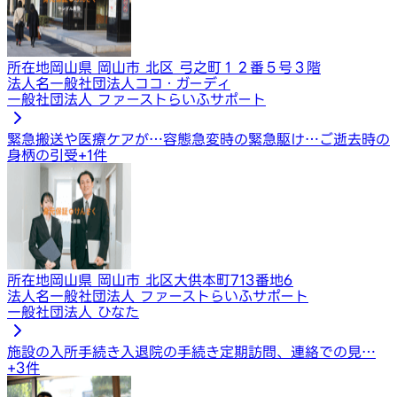
所在地
岡山県 岡山市 北区 弓之町１２番５号３階
法人名
一般社団法人ココ・ガーディ
一般社団法人 ファーストらいふサポート
緊急搬送や医療ケアが…
容態急変時の緊急駆け…
ご逝去時の
身柄の引受
+
1
件
所在地
岡山県 岡山市 北区大供本町713番地6
法人名
一般社団法人 ファーストらいふサポート
一般社団法人 ひなた
施設の入所手続き
入退院の手続き
定期訪問、連絡での見…
+
3
件