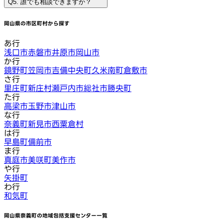
Q5. 誰でも相談できますか？
岡山県
の市区町村から探す
あ行
浅口市
赤磐市
井原市
岡山市
か行
鏡野町
笠岡市
吉備中央町
久米南町
倉敷市
さ行
里庄町
新庄村
瀬戸内市
総社市
勝央町
た行
高梁市
玉野市
津山市
な行
奈義町
新見市
西粟倉村
は行
早島町
備前市
ま行
真庭市
美咲町
美作市
や行
矢掛町
わ行
和気町
岡山県奈義町
の地域包括支援センター一覧