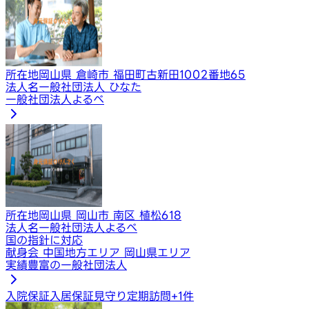
所在地
岡山県 倉崎市 福田町古新田1002番地65
法人名
一般社団法人 ひなた
一般社団法人よるべ
所在地
岡山県 岡山市 南区 植松618
法人名
一般社団法人よるべ
国の指針に対応
献身会 中国地方エリア 岡山県エリア
実績豊富の一般社団法人
入院保証
入居保証
見守り定期訪問
+
1
件