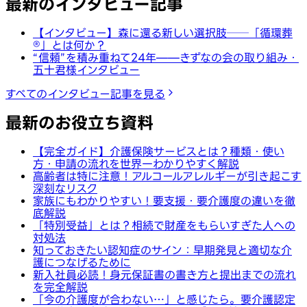
最新のインタビュー記事
【インタビュー】森に還る新しい選択肢──「循環葬
®︎」とは何か？
“信頼”を積み重ねて24年——きずなの会の取り組み・
五十君様インタビュー
すべてのインタビュー記事を見る
最新のお役立ち資料
【完全ガイド】介護保険サービスとは？種類・使い
方・申請の流れを世界一わかりやすく解説
高齢者は特に注意！アルコールアレルギーが引き起こす
深刻なリスク
家族にもわかりやすい！要支援・要介護度の違いを徹
底解説
「特別受益」とは？相続で財産をもらいすぎた人への
対処法
知っておきたい認知症のサイン：早期発見と適切な介
護につなげるために
新入社員必読！身元保証書の書き方と提出までの流れ
を完全解説
「今の介護度が合わない…」と感じたら。要介護認定