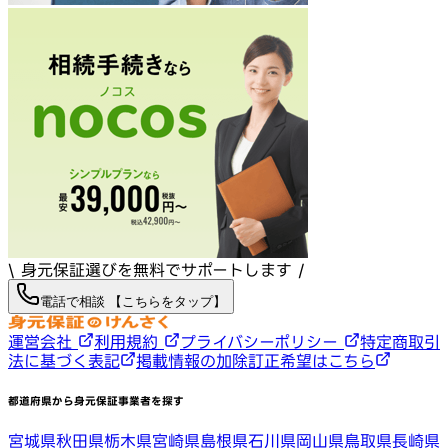
\ 身元保証選びを無料でサポートします /
電話で相談 【こちらをタップ】
運営会社
利用規約
プライバシーポリシー
特定商取引
法に基づく表記
掲載情報の加除訂正希望はこちら
都道府県から身元保証事業者を探す
宮城県
秋田県
栃木県
宮崎県
島根県
石川県
岡山県
鳥取県
長崎県