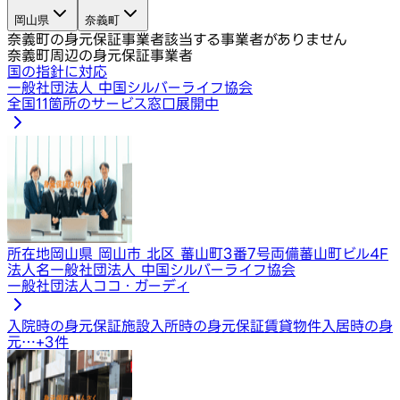
岡山県
奈義町
奈義町の身元保証事業者
該当する事業者がありません
奈義町周辺の身元保証事業者
国の指針に対応
一般社団法人 中国シルバーライフ協会
全国11箇所のサービス窓口展開中
所在地
岡山県 岡山市 北区 蕃山町3番7号両備蕃山町ビル4F
法人名
一般社団法人 中国シルバーライフ協会
一般社団法人ココ・ガーディ
入院時の身元保証
施設入所時の身元保証
賃貸物件入居時の身
元…
+
3
件