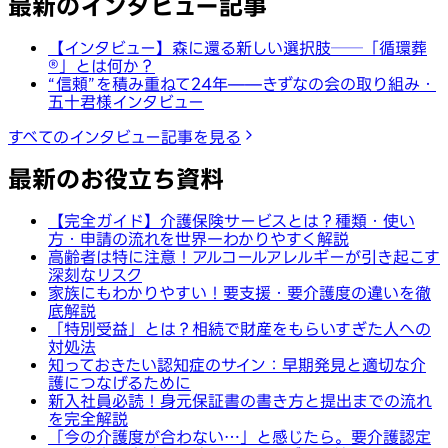
最新のインタビュー記事
【インタビュー】森に還る新しい選択肢──「循環葬
®︎」とは何か？
“信頼”を積み重ねて24年——きずなの会の取り組み・
五十君様インタビュー
すべてのインタビュー記事を見る
最新のお役立ち資料
【完全ガイド】介護保険サービスとは？種類・使い
方・申請の流れを世界一わかりやすく解説
高齢者は特に注意！アルコールアレルギーが引き起こす
深刻なリスク
家族にもわかりやすい！要支援・要介護度の違いを徹
底解説
「特別受益」とは？相続で財産をもらいすぎた人への
対処法
知っておきたい認知症のサイン：早期発見と適切な介
護につなげるために
新入社員必読！身元保証書の書き方と提出までの流れ
を完全解説
「今の介護度が合わない…」と感じたら。要介護認定