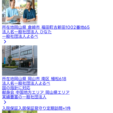
所在地
岡山県 倉崎市 福田町古新田1002番地65
法人名
一般社団法人 ひなた
一般社団法人よるべ
所在地
岡山県 岡山市 南区 植松618
法人名
一般社団法人よるべ
国の指針に対応
献身会 中国地方エリア 岡山県エリア
実績豊富の一般社団法人
入院保証
入居保証
見守り定期訪問
+
1
件