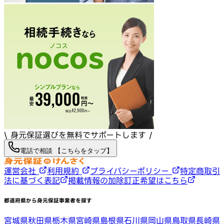
\ 身元保証選びを無料でサポートします /
電話で相談 【こちらをタップ】
運営会社
利用規約
プライバシーポリシー
特定商取引
法に基づく表記
掲載情報の加除訂正希望はこちら
都道府県から身元保証事業者を探す
宮城県
秋田県
栃木県
宮崎県
島根県
石川県
岡山県
鳥取県
長崎県