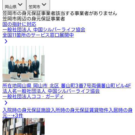
岡山県
笠岡市
笠岡市の身元保証事業者
該当する事業者がありません
笠岡市周辺の身元保証事業者
国の指針に対応
一般社団法人 中国シルバーライフ協会
全国11箇所のサービス窓口展開中
所在地
岡山県 岡山市 北区 蕃山町3番7号両備蕃山町ビル4F
法人名
一般社団法人 中国シルバーライフ協会
一般社団法人ココ・ガーディ
入院時の身元保証
施設入所時の身元保証
賃貸物件入居時の身
元…
+
3
件