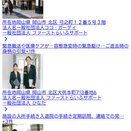
所在地
岡山県 岡山市 北区 弓之町１２番５号３階
法人名
一般社団法人ココ・ガーディ
一般社団法人 ファーストらいふサポート
緊急搬送や医療ケアが…
容態急変時の緊急駆け…
ご逝去時の
身柄の引受
+
1
件
所在地
岡山県 岡山市 北区大供本町713番地6
法人名
一般社団法人 ファーストらいふサポート
一般社団法人 ひなた
施設の入所手続き
入退院の手続き
定期訪問、連絡での見…
+
3
件