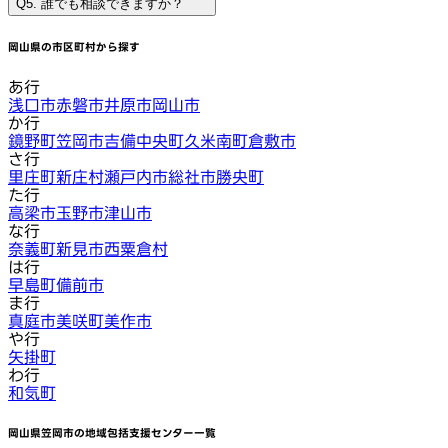
Q5. 誰でも相談できますか？
岡山県
の市区町村から探す
あ行
浅口市
赤磐市
井原市
岡山市
か行
鏡野町
笠岡市
吉備中央町
久米南町
倉敷市
さ行
里庄町
新庄村
瀬戸内市
総社市
勝央町
た行
高梁市
玉野市
津山市
な行
奈義町
新見市
西粟倉村
は行
早島町
備前市
ま行
真庭市
美咲町
美作市
や行
矢掛町
わ行
和気町
岡山県笠岡市
の地域包括支援センター一覧